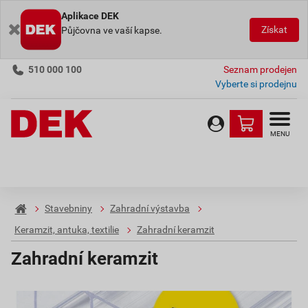
Aplikace DEK
Získat
Půjčovna ve vaší kapse.
510 000 100
Seznam prodejen
Vyberte si prodejnu
MENU
Stavebniny
Zahradní výstavba
Keramzit, antuka, textilie
Zahradní keramzit
Zahradní keramzit