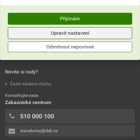
Poptat
Přijímám
do košíku přidáte
17,5
kg
274,43
Kč
celkem s DPH
Upravit nastavení
Odmítnout nepovinné
Nevíte si rady?
Často kladené otázky
Kontaktujte naše
Zákaznické centrum
510 000 100
stavebniny@dek.cz