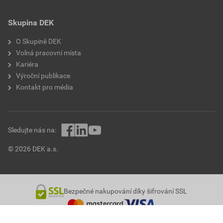
Skupina DEK
O Skupině DEK
Volná pracovní místa
Kariéra
Výroční publikace
Kontakt pro média
Sledujte nás na:
© 2026 DEK a.s.
Bezpečné nakupování díky šifrování SSL