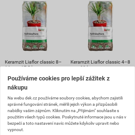
Keramzit Liaflor classic 8–
Keramzit Liaflor classic 4–8
16 mm 17,5 kg
mm 20 kg
15
Používáme cookies pro lepší zážitek z
,68
Kč
cena za kg s DPH
13
,72
Kč
nákupu
cena za kg s DPH
304,92 Kč
274
Na webu dek.cz používáme soubory cookies, abychom zajistili
,43
Kč
304,92 Kč
správné fungování stránek, měřili jejich výkon a přizpůsobili
274
cena za pytel s DPH
,43
Kč
nabídky vašim zájmům. Kliknutím na „Přijímám“ souhlasíte s
cena za pytel s DPH
Na poptávku
použitím všech typů cookies. Poskytnuté informace jsou u nás v
bezpečí a toto nastavení navíc můžete kdykoliv upravit nebo
Aktuálně vyprodáno
pytel
vypnout.