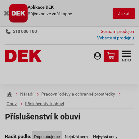
Aplikace DEK
Získat
Půjčovna ve vaší kapse.
510 000 100
Seznam prodejen
Vyberte si prodejnu
MENU
Nářadí
Pracovní oděvy a ochranné prostředky
Obuv
Příslušenství k obuvi
Příslušenství k obuvi
Řadit podle:
Doporučujeme
Nejnižší ceny
Nejvyšší ceny