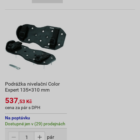
Podrážka nivelační Color
Expert 135×310 mm
537
,53
Kč
cena za pár s DPH
Na poptávku
Dostupné jen v (29) prodejnách
pár