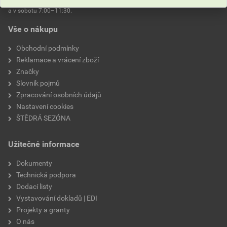
Naši operátoři jsou vám k dispozici v pracovních dnech v době 7:00–17:00
a v sobotu 7:00–11:30.
Vše o nákupu
Obchodní podmínky
Reklamace a vrácení zboží
Značky
Slovník pojmů
Zpracování osobních údajů
Nastavení cookies
ŠTĚDRÁ SEZÓNA
Užitečné informace
Dokumenty
Technická podpora
Dodací listy
Vystavování dokladů | EDI
Projekty a granty
O nás