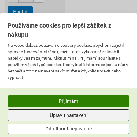
Poptat
537,53
Kč
celkem s DPH
Používáme cookies pro lepší zážitek z
nákupu
Na webu dek.cz používáme soubory cookies, abychom zajistili
správné fungování stránek, měřili jejich výkon a přizpůsobili
nabídky vašim zájmům. Kliknutím na „Přijímám“ souhlasíte s
použitím všech typů cookies. Poskytnuté informace jsou u nás v
Nevíte si rady?
bezpečí a toto nastavení navíc můžete kdykoliv upravit nebo
vypnout.
Často kladené otázky
Kontaktujte naše
Zákaznické centrum
Přijímám
510 000 100
Upravit nastavení
stavebniny@dek.cz
Odmítnout nepovinné