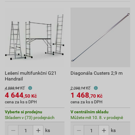
Lešení multifunkční G21
Diagonála Custers 2,9 m
Handrail
4 888,94 Kč
2 098,14 Kč
4 644
1 468
,50
Kč
,70
Kč
cena za ks s DPH
cena za ks s DPH
Vyberte si prodejnu
V centrálním skladu
Skladem v (73) prodejnách
Můžete mít 10. 8. v prodejně
ks
ks