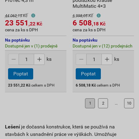
ProTec 4,3 m
podlážkou Krause
MultiMatic 4×3
44 062,15 Kč
6 998,05 Kč
23 551
6 508
,22
Kč
,18
Kč
cena za ks s DPH
cena za ks s DPH
Na poptávku
Na poptávku
Dostupné jen v (1) prodejně
Dostupné jen v (12) prodejnách
ks
ks
Poptat
Poptat
23 551,22
Kč
celkem s DPH
6 508,18
Kč
celkem s DPH
1
2
...
10
Lešení
je dočasná konstrukce, která se používá na
stavbách k usnadnění práce ve výškách. Umožňuje