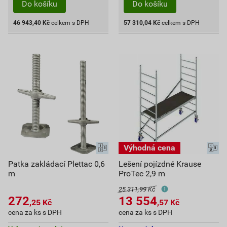
Do košíku
Do košíku
46 943,40
Kč
celkem s DPH
57 310,04
Kč
celkem s DPH
Patka zakládací Plettac 0,6
Lešení pojízdné Krause
m
ProTec 2,9 m
25 311,99 Kč
272
13 554
,25
Kč
,57
Kč
cena za ks s DPH
cena za ks s DPH