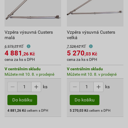
Vzpěra výsuvná Custers
Vzpěra výsuvná Custers
malá
velká
6 973,23 Kč
7 528,62 Kč
4 881
5 270
,26
Kč
,03
Kč
cena za ks s DPH
cena za ks s DPH
V centrálním skladu
V centrálním skladu
Můžete mít 10. 8. v prodejně
Můžete mít 10. 8. v prodejně
ks
ks
Do košíku
Do košíku
4 881,26
Kč
celkem s DPH
5 270,03
Kč
celkem s DPH