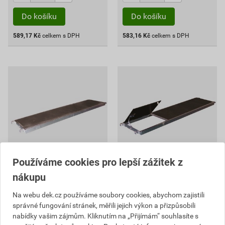
Do košíku
Do košíku
589,17
Kč
celkem s DPH
583,16
Kč
celkem s DPH
Používáme cookies pro lepší zážitek z
Podlážka plná Custers 2,5
Podlážka průchozí Custers
nákupu
m
2,5 m
Na webu dek.cz používáme soubory cookies, abychom zajistili
10 305,57 Kč
12 064,31 Kč
správné fungování stránek, měřili jejich výkon a přizpůsobili
7 213
8 445
,90
Kč
,01
Kč
nabídky vašim zájmům. Kliknutím na „Přijímám“ souhlasíte s
cena za ks s DPH
cena za ks s DPH