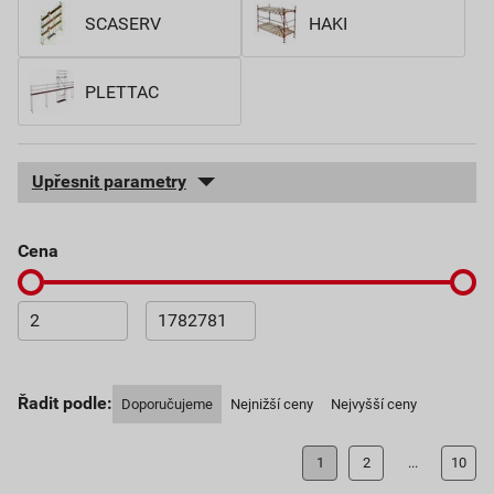
SCASERV
HAKI
PLETTAC
Upřesnit parametry
cena
Řadit podle:
Doporučujeme
Nejnižší ceny
Nejvyšší ceny
1
2
...
10