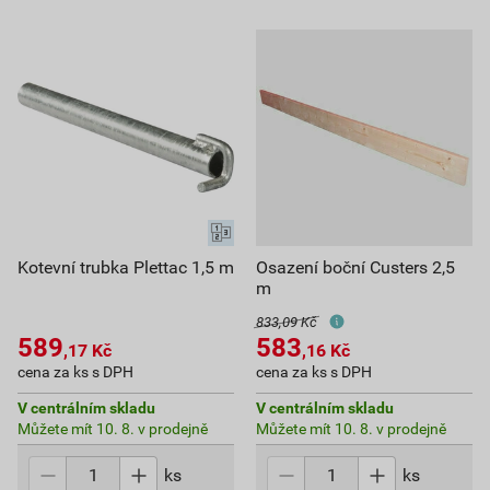
Kotevní trubka Plettac 1,5 m
Osazení boční Custers 2,5
m
833,09 Kč
589
583
,17
Kč
,16
Kč
cena za ks s DPH
cena za ks s DPH
V centrálním skladu
V centrálním skladu
Můžete mít 10. 8. v prodejně
Můžete mít 10. 8. v prodejně
ks
ks