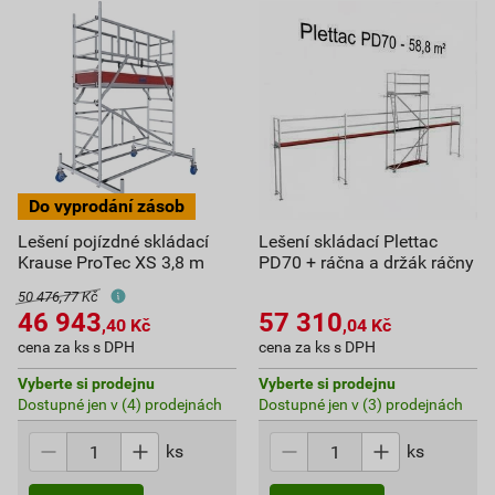
Lešení pojízdné skládací
Lešení skládací Plettac
Krause ProTec XS 3,8 m
PD70 + ráčna a držák ráčny
50 476,77 Kč
46 943
57 310
,40
Kč
,04
Kč
cena za ks s DPH
cena za ks s DPH
Vyberte si prodejnu
Vyberte si prodejnu
Dostupné jen v (4) prodejnách
Dostupné jen v (3) prodejnách
ks
ks