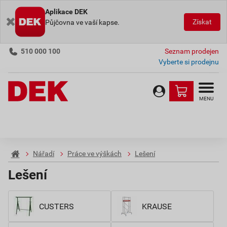
Aplikace DEK
Získat
Půjčovna ve vaší kapse.
510 000 100
Seznam prodejen
Vyberte si prodejnu
MENU
Nářadí
Práce ve výškách
Lešení
Lešení
CUSTERS
KRAUSE