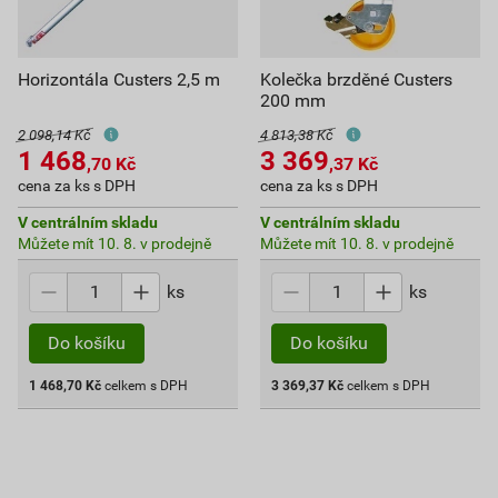
Horizontála Custers 2,5 m
Kolečka brzděné Custers
200 mm
2 098,14 Kč
4 813,38 Kč
1 468
3 369
,70
Kč
,37
Kč
cena za ks s DPH
cena za ks s DPH
V centrálním skladu
V centrálním skladu
Můžete mít 10. 8. v prodejně
Můžete mít 10. 8. v prodejně
ks
ks
Do košíku
Do košíku
1 468,70
Kč
celkem s DPH
3 369,37
Kč
celkem s DPH