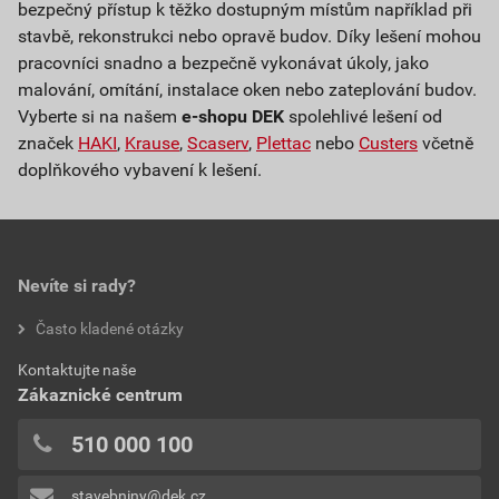
bezpečný přístup k těžko dostupným místům například při
stavbě, rekonstrukci nebo opravě budov. Díky lešení mohou
pracovníci snadno a bezpečně vykonávat úkoly, jako
malování, omítání, instalace oken nebo zateplování budov.
Vyberte si na našem
e-shopu DEK
spolehlivé lešení od
značek
HAKI
,
Krause
,
Scaserv
,
Plettac
nebo
Custers
včetně
doplňkového vybavení k lešení.
Nevíte si rady?
Často kladené otázky
Kontaktujte naše
Zákaznické centrum
510 000 100
stavebniny@dek.cz