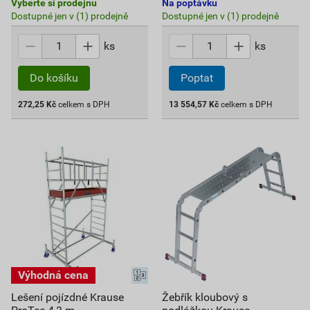
Vyberte si prodejnu
Na poptávku
Dostupné jen v (1) prodejně
Dostupné jen v (1) prodejně
ks
ks
Do košíku
Poptat
272,25
Kč
celkem s DPH
13 554,57
Kč
celkem s DPH
Lešení pojízdné Krause
Žebřík kloubový s