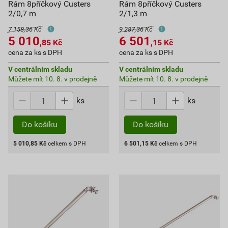
Rám 8příčkový Custers
Rám 8příčkový Custers
2/0,7 m
2/1,3 m
7 158,36 Kč
9 287,36 Kč
5 010
6 501
,85
Kč
,15
Kč
cena za ks s DPH
cena za ks s DPH
V centrálním skladu
V centrálním skladu
Můžete mít 10. 8. v prodejně
Můžete mít 10. 8. v prodejně
ks
ks
Do košíku
Do košíku
5 010,85
Kč
celkem s DPH
6 501,15
Kč
celkem s DPH