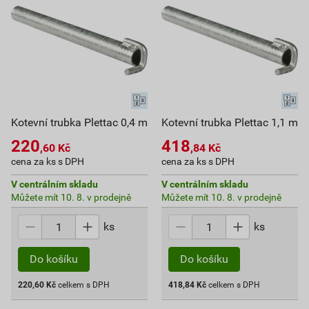
Kotevní trubka Plettac 0,4 m
Kotevní trubka Plettac 1,1 m
220
418
,60
Kč
,84
Kč
cena za ks s DPH
cena za ks s DPH
V centrálním skladu
V centrálním skladu
Můžete mít 10. 8. v prodejně
Můžete mít 10. 8. v prodejně
ks
ks
Do košíku
Do košíku
220,60
Kč
celkem s DPH
418,84
Kč
celkem s DPH