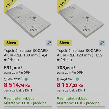
Tepelná izolace ISOGARD
Tepelná izolace ISOGARD
AK RF-REB 100 mm (14,4
AK RF-REB 120 mm (11,52
m2/bal.)
m2/bal.)
591
708
,30
Kč
,09
Kč
cena za m² s DPH
cena za m² s DPH
10 487,86 Kč
9 767,47 Kč
8 514
8 157
,76
Kč
,22
Kč
cena za bal. s DPH
cena za bal. s DPH
V centrálním skladu
V centrálním skladu
Můžete mít 11. 8. v prodejně
Můžete mít 11. 8. v prodejně