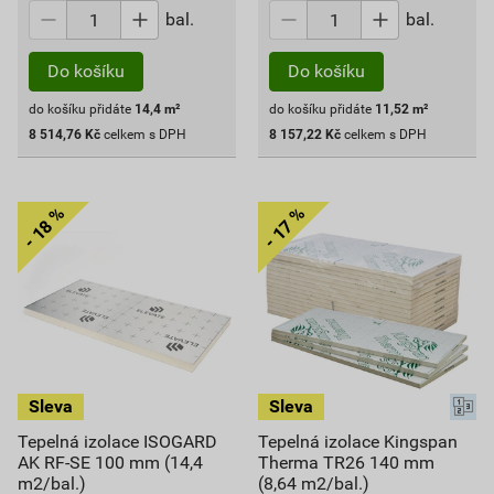
bal.
bal.
Do košíku
Do košíku
do košíku přidáte
14,4
m²
do košíku přidáte
11,52
m²
8 514,76
Kč
celkem s DPH
8 157,22
Kč
celkem s DPH
Tepelná izolace ISOGARD
Tepelná izolace Kingspan
AK RF-SE 100 mm (14,4
Therma TR26 140 mm
m2/bal.)
(8,64 m2/bal.)