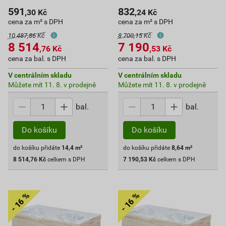
591
832
,30
Kč
,24
Kč
cena za m² s DPH
cena za m² s DPH
10 487,86 Kč
8 700,15 Kč
8 514
7 190
,76
Kč
,53
Kč
cena za bal. s DPH
cena za bal. s DPH
V centrálním skladu
V centrálním skladu
Můžete mít 11. 8. v prodejně
Můžete mít 11. 8. v prodejně
bal.
bal.
Do košíku
Do košíku
do košíku přidáte
14,4
m²
do košíku přidáte
8,64
m²
8 514,76
Kč
celkem s DPH
7 190,53
Kč
celkem s DPH