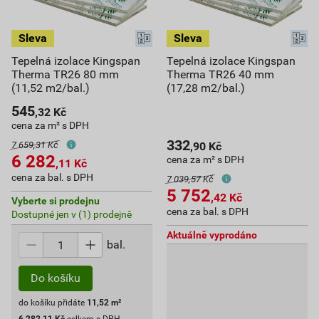
Tepelná izolace Kingspan
Tepelná izolace Kingspan
Therma TR26 80 mm
Therma TR26 40 mm
(11,52 m2/bal.)
(17,28 m2/bal.)
545
,32
Kč
cena za m² s DPH
332
,90
Kč
7 659,31 Kč
6 282
cena za m² s DPH
,11
Kč
cena za bal. s DPH
7 039,57 Kč
5 752
,42
Kč
Vyberte si prodejnu
cena za bal. s DPH
Dostupné jen v (1) prodejně
Aktuálně vyprodáno
bal.
Do košíku
do košíku přidáte
11,52
m²