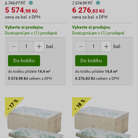
6 793,27 Kč
7 574,56 Kč
5 574
6 276
,98
Kč
,83
Kč
cena za bal. s DPH
cena za bal. s DPH
Vyberte si prodejnu
Vyberte si prodejnu
Dostupné jen v (1) prodejně
Dostupné jen v (1) prodejně
bal.
bal.
Do košíku
Do košíku
do košíku přidáte
14,4
m²
do košíku přidáte
14,4
m²
5 574,98
Kč
celkem s DPH
6 276,83
Kč
celkem s DPH