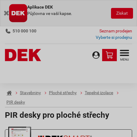
Aplikace DEK
Získat
Půjčovna ve vaší kapse.
510 000 100
Seznam prodejen
Vyberte si prodejnu
MENU
Stavebniny
Ploché střechy
Tepelné izolace
PIR desky
PIR desky pro ploché střechy