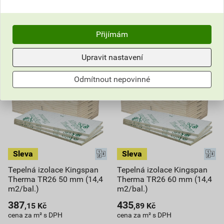
Do košíku
Do košíku
do košíku přidáte
5,76
m²
do košíku přidáte
8,64
m²
5 763,02
Kč
celkem s DPH
6 308,60
Kč
celkem s DPH
Přijímám
Upravit nastavení
Odmítnout nepovinné
Tepelná izolace Kingspan
Tepelná izolace Kingspan
Therma TR26 50 mm (14,4
Therma TR26 60 mm (14,4
m2/bal.)
m2/bal.)
387
435
,15
Kč
,89
Kč
cena za m² s DPH
cena za m² s DPH