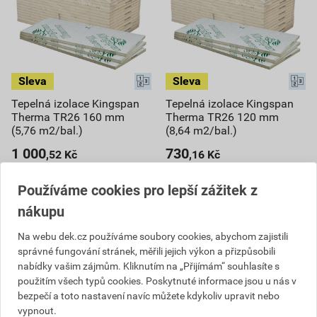
Tepelná izolace Kingspan
Tepelná izolace Kingspan
Therma TR26 160 mm
Therma TR26 120 mm
(5,76 m2/bal.)
(8,64 m2/bal.)
1 000
730
,52
Kč
,16
Kč
cena za m² s DPH
cena za m² s DPH
6 938,94 Kč
7 571,91 Kč
Používáme cookies pro lepší zážitek z
5 763
6 308
,02
Kč
,60
Kč
nákupu
cena za bal. s DPH
cena za bal. s DPH
Na webu dek.cz používáme soubory cookies, abychom zajistili
V centrálním skladu
Vyberte si prodejnu
správné fungování stránek, měřili jejich výkon a přizpůsobili
Můžete mít 11. 8. v prodejně
Dostupné jen v (1) prodejně
nabídky vašim zájmům. Kliknutím na „Přijímám“ souhlasíte s
použitím všech typů cookies. Poskytnuté informace jsou u nás v
bal.
bal.
bezpečí a toto nastavení navíc můžete kdykoliv upravit nebo
vypnout.