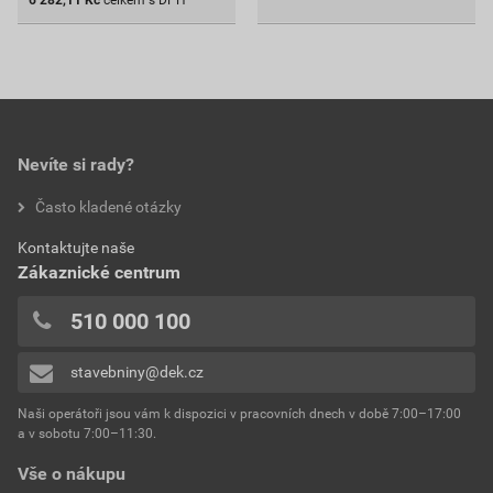
6 282,11
Kč
celkem s DPH
Nevíte si rady?
Často kladené otázky
Kontaktujte naše
Zákaznické centrum
510 000 100
stavebniny@dek.cz
Naši operátoři jsou vám k dispozici v pracovních dnech v době 7:00–17:00
a v sobotu 7:00–11:30.
Vše o nákupu