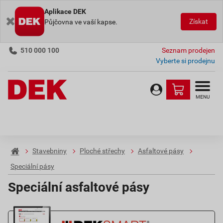
Aplikace DEK
Získat
Půjčovna ve vaší kapse.
510 000 100
Seznam prodejen
Vyberte si prodejnu
MENU
Stavebniny
Ploché střechy
Asfaltové pásy
Speciální pásy
Speciální asfaltové pásy