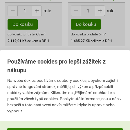
role
role
Do košíku
Do košíku
do košíku přidáte
7,5
m²
do košíku přidáte
5
m²
2 119,01
Kč
celkem s DPH
1 485,27
Kč
celkem s DPH
Používáme cookies pro lepší zážitek z
nákupu
Na webu dek.cz používáme soubory cookies, abychom zajistili
správné fungování stránek, měřili jejich výkon a přizpůsobili
nabídky vašim zájmům. Kliknutím na „Přijímám“ souhlasíte s
použitím všech typů cookies. Poskytnuté informace jsou u nás v
bezpečí a toto nastavení navíc můžete kdykoliv upravit nebo
vypnout.
Asfaltový pás hydroizolační
Asfaltový pás hydroizolační
ELASTEK 52 REKO
BITU-FLEX EPV 5 GARDEN