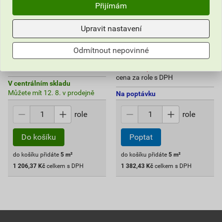
modrozelený (5 m2/role)
DESIGN modrozelený (5
Přijímám
m2/role)
241
,27
Kč
Upravit nastavení
276
cena za m² s DPH
,49
Kč
cena za m² s DPH
2 492,60 Kč
Odmítnout nepovinné
1 206
2 286,90 Kč
,37
Kč
1 382
cena za role s DPH
,43
Kč
cena za role s DPH
V centrálním skladu
Můžete mít 12. 8. v prodejně
Na poptávku
role
role
Do košíku
Poptat
do košíku přidáte
5
m²
do košíku přidáte
5
m²
1 206,37
Kč
celkem s DPH
1 382,43
Kč
celkem s DPH