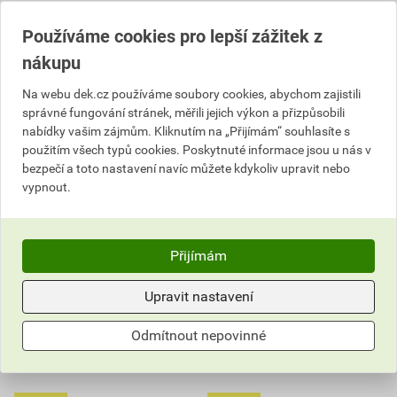
817,72 Kč
701,98 Kč
735
515
,95
Kč
,94
Kč
Používáme cookies pro lepší zážitek z
cena za sada s DPH
cena za ks s DPH
nákupu
Aktuálně vyprodáno
Aktuálně vyprodáno
Na webu dek.cz používáme soubory cookies, abychom zajistili
správné fungování stránek, měřili jejich výkon a přizpůsobili
nabídky vašim zájmům. Kliknutím na „Přijímám“ souhlasíte s
použitím všech typů cookies. Poskytnuté informace jsou u nás v
bezpečí a toto nastavení navíc můžete kdykoliv upravit nebo
vypnout.
Přijímám
Upravit nastavení
Odmítnout nepovinné