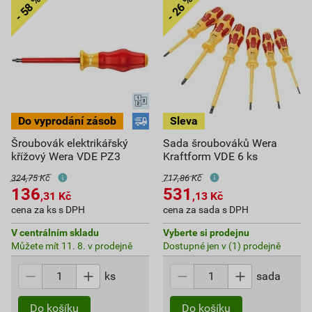
Šroubovák elektrikářský
Sada šroubováků Wera
křížový Wera VDE PZ3
Kraftform VDE 6 ks
324,75 Kč
717,86 Kč
136
531
,31
Kč
,13
Kč
cena za ks s DPH
cena za sada s DPH
V centrálním skladu
Vyberte si prodejnu
Můžete mít 11. 8. v prodejně
Dostupné jen v (1) prodejně
ks
sada
Do košíku
Do košíku