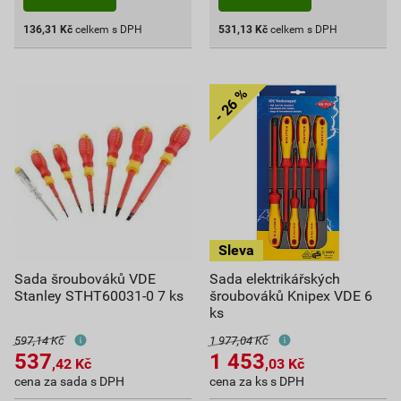
136,31
Kč
celkem s DPH
531,13
Kč
celkem s DPH
Sada šroubováků VDE
Sada elektrikářských
Stanley STHT60031-0 7 ks
šroubováků Knipex VDE 6
ks
597,14 Kč
1 977,04 Kč
537
1 453
,42
Kč
,03
Kč
cena za sada s DPH
cena za ks s DPH