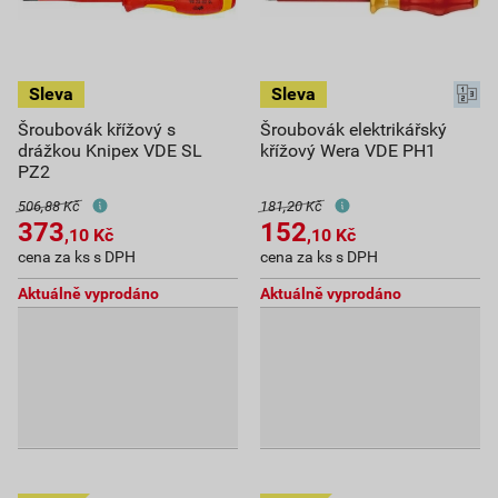
Šroubovák křížový s
Šroubovák elektrikářský
drážkou Knipex VDE SL
křížový Wera VDE PH1
PZ2
506,88 Kč
181,20 Kč
373
152
,10
Kč
,10
Kč
cena za ks s DPH
cena za ks s DPH
Aktuálně vyprodáno
Aktuálně vyprodáno