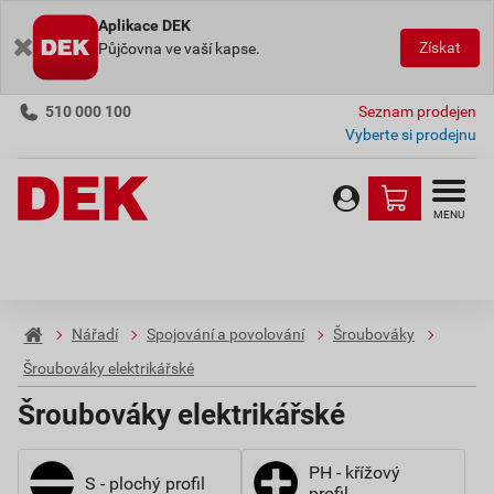
Aplikace DEK
Získat
Půjčovna ve vaší kapse.
510 000 100
Seznam prodejen
Vyberte si prodejnu
MENU
Nářadí
Spojování a povolování
Šroubováky
Šroubováky elektrikářské
Šroubováky elektrikářské
PH - křížový
S - plochý profil
profil