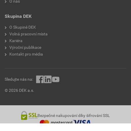
O nás
Skupina DEK
O Skupině DEK
Volná pracovní místa
Kariéra
Výroční publikace
Kontakt pro média
Sledujte nás na:
© 2026 DEK a.s.
Bezpečné nakupování díky šifrování SSL