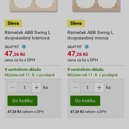
Rámeček ABB Swing L
Rámeček ABB Swing L
dvojnásobný krémová
dvojnásobný mocca
58,07 Kč
58,07 Kč
47
47
,26
Kč
,26
Kč
cena za ks s DPH
cena za ks s DPH
V centrálním skladu
V centrálním skladu
Můžete mít 11. 8. v prodejně
Můžete mít 11. 8. v prodejně
ks
ks
Do košíku
Do košíku
47,26
Kč
celkem s DPH
47,26
Kč
celkem s DPH