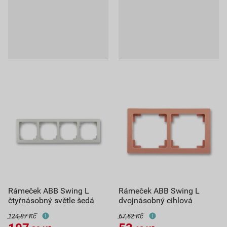
Rámeček ABB Swing L
Rámeček ABB Swing L
čtyřnásobný světle šedá
dvojnásobný cihlová
124,87 Kč
67,52 Kč