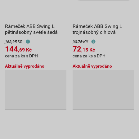
Rámeček ABB Swing L
Rámeček ABB Swing L
pětinásobný světle šedá
trojnásobný cihlová
168,25 Kč
90,75 Kč
144
72
,69
Kč
,15
Kč
cena za ks s DPH
cena za ks s DPH
Aktuálně vyprodáno
Aktuálně vyprodáno