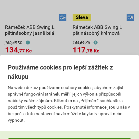
Rámeček ABB Swing L
Rámeček ABB Swing L
pětinásobný jasně bílá
pětinásobný krémová
160,45 Kč
144,69 Kč
134
117
,77
Kč
,78
Kč
cena za ks s DPH
cena za ks s DPH
Používáme cookies pro lepší zážitek z
V centrálním skladu
V centrálním skladu
Můžete mít 11. 8. v prodejně
Můžete mít 11. 8. v prodejně
nákupu
ks
ks
Na webu dek.cz používáme soubory cookies, abychom zajistili
správné fungování stránek, měřili jejich výkon a přizpůsobili
Do košíku
Do košíku
nabídky vašim zájmům. Kliknutím na „Přijímám“ souhlasíte s
použitím všech typů cookies. Poskytnuté informace jsou u nás v
134,77
Kč
celkem s DPH
117,78
Kč
celkem s DPH
bezpečí a toto nastavení navíc můžete kdykoliv upravit nebo
vypnout.