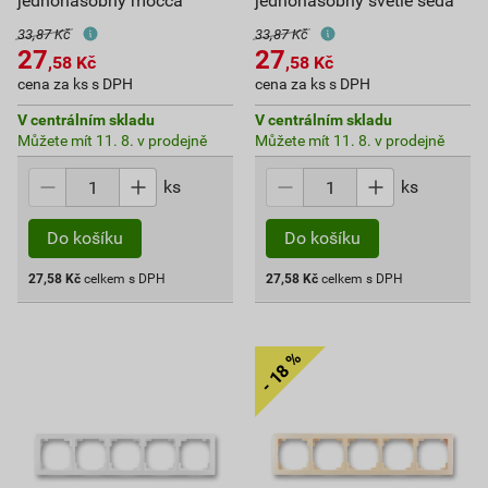
jednonásobný mocca
jednonásobný světle šedá
33,87 Kč
33,87 Kč
27
27
,58
Kč
,58
Kč
cena za ks s DPH
cena za ks s DPH
V centrálním skladu
V centrálním skladu
Můžete mít 11. 8. v prodejně
Můžete mít 11. 8. v prodejně
ks
ks
Do košíku
Do košíku
27,58
Kč
celkem s DPH
27,58
Kč
celkem s DPH