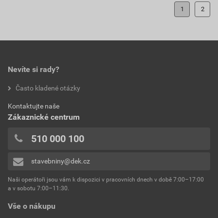
1
2
Nevíte si rady?
Často kladené otázky
Kontaktujte naše
Zákaznické centrum
510 000 100
stavebniny@dek.cz
Naši operátoři jsou vám k dispozici v pracovních dnech v době 7:00–17:00
a v sobotu 7:00–11:30.
Vše o nákupu