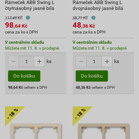
Rámeček ABB Swing L
Rámeček ABB Swing L
čtyřnásobný jasně bílá
dvojnásobný jasně bílá
117,43 Kč
59,71 Kč
98
48
,64
Kč
,36
Kč
cena za ks s DPH
cena za ks s DPH
V centrálním skladu
V centrálním skladu
Můžete mít 11. 8. v prodejně
Můžete mít 11. 8. v prodejně
ks
ks
Do košíku
Do košíku
98,64
Kč
celkem s DPH
48,36
Kč
celkem s DPH