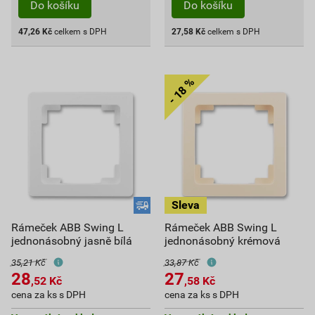
Do košíku
Do košíku
47,26
Kč
celkem s DPH
27,58
Kč
celkem s DPH
Rámeček ABB Swing L
Rámeček ABB Swing L
jednonásobný jasně bílá
jednonásobný krémová
35,21 Kč
33,87 Kč
28
27
,52
Kč
,58
Kč
cena za ks s DPH
cena za ks s DPH