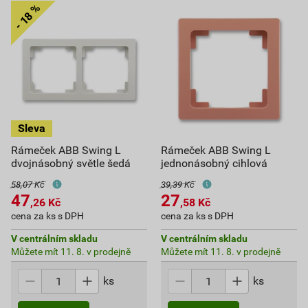
Rámeček ABB Swing L
Rámeček ABB Swing L
dvojnásobný světle šedá
jednonásobný cihlová
58,07 Kč
39,39 Kč
47
27
,26
Kč
,58
Kč
cena za ks s DPH
cena za ks s DPH
V centrálním skladu
V centrálním skladu
Můžete mít 11. 8. v prodejně
Můžete mít 11. 8. v prodejně
ks
ks