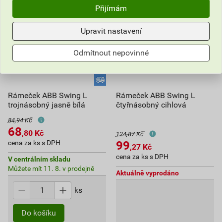
Přijímám
Upravit nastavení
Odmítnout nepovinné
Rámeček ABB Swing L
Rámeček ABB Swing L
trojnásobný jasně bílá
čtyřnásobný cihlová
84,94 Kč
68
,80
Kč
124,87 Kč
99
cena za ks s DPH
,27
Kč
cena za ks s DPH
V centrálním skladu
Můžete mít 11. 8. v prodejně
Aktuálně vyprodáno
ks
Do košíku