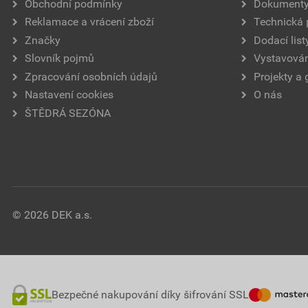
Obchodní podmínky
Dokument
Reklamace a vrácení zboží
Technická
Značky
Dodací list
Slovník pojmů
Vystavován
Zpracování osobních údajů
Projekty a 
Nastavení cookies
O nás
ŠTĚDRÁ SEZÓNA
© 2026 DEK a.s.
Bezpečné nakupování díky šifrování SSL