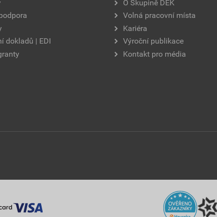
y
O Skupině DEK
 podpora
Volná pracovní místa
y
Kariéra
í dokladů | EDI
Výroční publikace
granty
Kontakt pro média