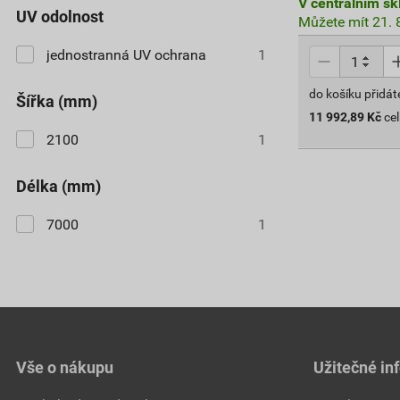
V centrálním sk
UV odolnost
Můžete mít 21. 8
jednostranná UV ochrana
1
do košíku přidát
šířka (mm)
11 992,89
Kč
ce
2100
1
délka (mm)
7000
1
Vše o nákupu
Užitečné in