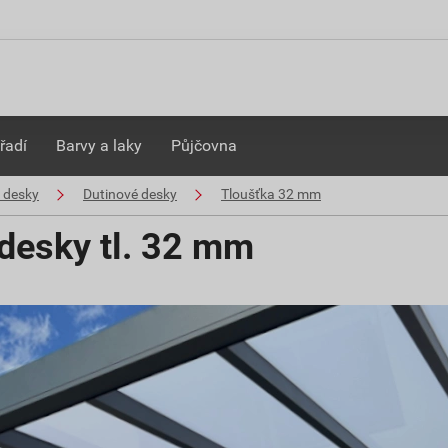
řadí
Barvy a laky
Půjčovna
 desky
Dutinové desky
Tloušťka 32 mm
desky tl. 32 mm