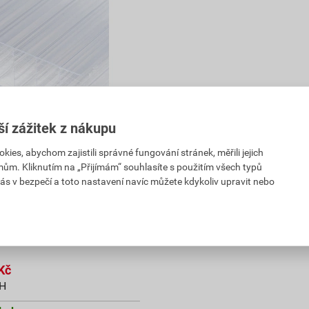
ší zážitek z nákupu
es, abychom zajistili správné fungování stránek, měřili jejich
bonátová dutinková
mům. Kliknutím na „Přijímám“ souhlasíte s použitím všech typů
2 11 WALL 1UV čirá
ás v bezpečí a toto nastavení navíc můžete kdykoliv upravit nebo
mm
PH
Kč
PH