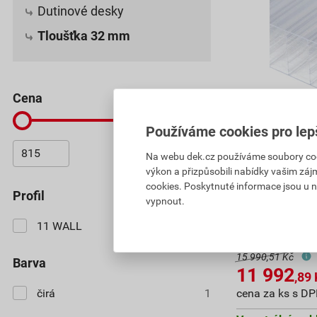
Dutinové desky
Tloušťka 32 mm
cena
Používáme cookies pro lep
Na webu dek.cz používáme soubory cooki
Deska polykar
výkon a přizpůsobili nabídky vašim záj
MULTICLEAR 3
cookies. Poskytnuté informace jsou u n
2100×7000 
profil
vypnout.
815
,84
Kč
11 WALL
1
cena za m² s D
15 990,51 Kč
barva
11 992
,89
čirá
1
cena za ks s D