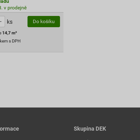
ladu
. v prodejně
ks
Do košíku
e
14,7
m²
lkem s DPH
formace
Skupina DEK