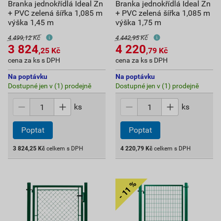
Branka jednokřídlá Ideal Zn
Branka jednokřídlá Ideal Zn
+ PVC zelená šířka 1,085 m
+ PVC zelená šířka 1,085 m
výška 1,45 m
výška 1,75 m
4 499,12 Kč
4 442,95 Kč
3 824
4 220
,25
Kč
,79
Kč
cena za ks s DPH
cena za ks s DPH
Na poptávku
Na poptávku
Dostupné jen v (1) prodejně
Dostupné jen v (1) prodejně
ks
ks
Poptat
Poptat
3 824,25
Kč
celkem s DPH
4 220,79
Kč
celkem s DPH