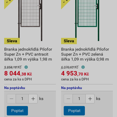
Branka jednokřídlá Pilofor
Branka jednokřídlá Pilofor
Super Zn + PVC antracit
Super Zn + PVC zelená
šířka 1,09 m výška 1,98 m
šířka 1,09 m výška 0,98 m
9 858,18 Kč
6 070,63 Kč
8 044
4 953
,38
Kč
,70
Kč
cena za ks s DPH
cena za ks s DPH
Na poptávku
Na poptávku
ks
ks
Poptat
Poptat