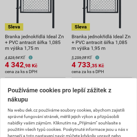
Branka jednokřídlá Ideal Zn
Branka jednokřídlá Ideal Zn
+ PVC antracit šířka 1,085
+ PVC antracit šířka 1,085
m výška 1,75 m
m výška 1,95 m
4 825,54 Kč
5 259,28 Kč
4 342
4 733
,98
Kč
,35
Kč
cena za ks s DPH
cena za ks s DPH
Na poptávku
Na poptávku
Používáme cookies pro lepší zážitek z
ks
ks
nákupu
Poptat
Poptat
Na webu dek.cz používáme soubory cookies, abychom zajistili
správné fungování stránek, měřili jejich výkon a přizpůsobili
4 342,98
Kč
celkem s DPH
4 733,35
Kč
celkem s DPH
nabídky vašim zájmům. Kliknutím na „Přijímám“ souhlasíte s
použitím všech typů cookies. Poskytnuté informace jsou u nás v
bezpečí a toto nastavení navíc můžete kdykoliv upravit nebo