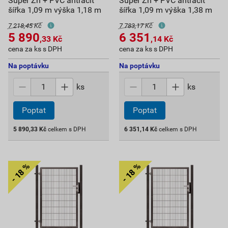
Super Zn + PVC antracit
Super Zn + PVC antracit
šířka 1,09 m výška 1,18 m
šířka 1,09 m výška 1,38 m
7 218,45 Kč
7 783,17 Kč
5 890
6 351
,33
Kč
,14
Kč
cena za ks s DPH
cena za ks s DPH
Na poptávku
Na poptávku
ks
ks
Poptat
Poptat
5 890,33
Kč
celkem s DPH
6 351,14
Kč
celkem s DPH