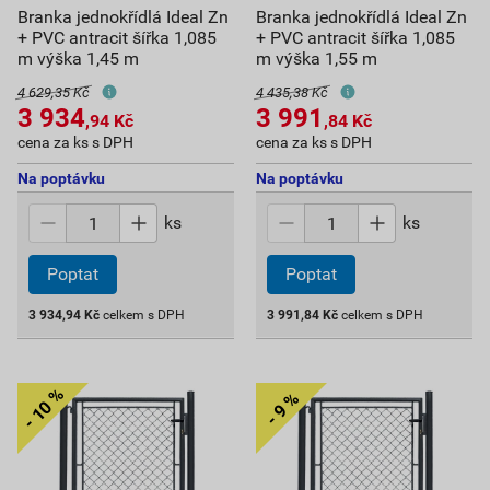
Branka jednokřídlá Ideal Zn
Branka jednokřídlá Ideal Zn
+ PVC antracit šířka 1,085
+ PVC antracit šířka 1,085
m výška 1,45 m
m výška 1,55 m
4 629,35 Kč
4 435,38 Kč
3 934
3 991
,94
Kč
,84
Kč
cena za ks s DPH
cena za ks s DPH
Na poptávku
Na poptávku
ks
ks
Poptat
Poptat
3 934,94
Kč
celkem s DPH
3 991,84
Kč
celkem s DPH