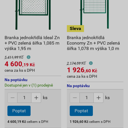
Branka jednokřídlá Ideal Zn
Branka jednokřídlá
+ PVC zelená šířka 1,085 m
Economy Zn + PVC zelená
výška 1,95 m
šířka 1,078 m výška 1,0 m
5 411,99 Kč
4 600
2 174,59 Kč
,19
Kč
1 926
cena za ks s DPH
,60
Kč
cena za ks s DPH
Na poptávku
Dostupné jen v (1) prodejně
Na poptávku
ks
ks
Poptat
Poptat
4 600,19
Kč
celkem s DPH
1 926,60
Kč
celkem s DPH