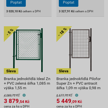
Poptat
Poptat
3 020,10
Kč
celkem s DPH
3 327,91
Kč
celkem s DPH
Branka jednokřídlá Ideal Zn
Branka jednokřídlá Pilofor
+ PVC zelená šířka 1,085 m
Super Zn + PVC antracit
výška 1,55 m
šířka 1,09 m výška 0,98 m
4 083,73 Kč
6 677,70 Kč
3 879
5 449
,54
Kč
,09
Kč
cena za ks s DPH
cena za ks s DPH