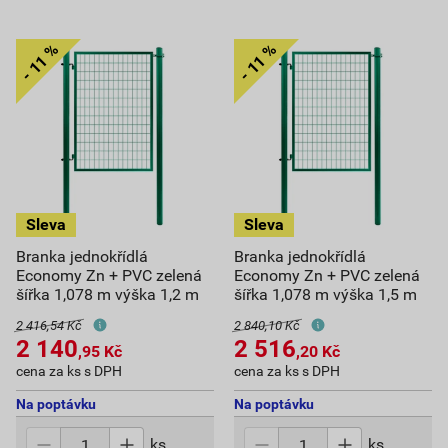
Branka jednokřídlá
Branka jednokřídlá
Economy Zn + PVC zelená
Economy Zn + PVC zelená
šířka 1,078 m výška 1,2 m
šířka 1,078 m výška 1,5 m
2 416,54 Kč
2 840,10 Kč
2 140
2 516
,95
Kč
,20
Kč
cena za ks s DPH
cena za ks s DPH
Na poptávku
Na poptávku
ks
ks