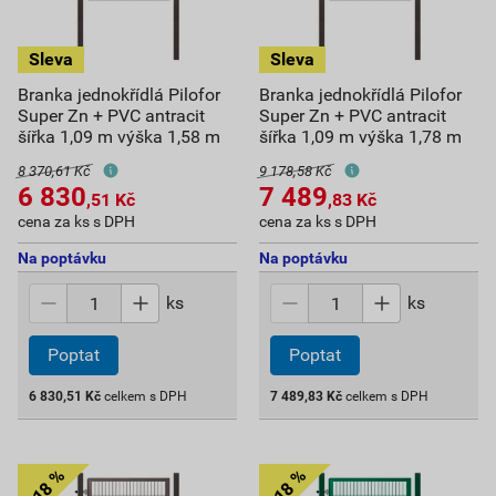
Branka jednokřídlá Pilofor
Branka jednokřídlá Pilofor
Super Zn + PVC antracit
Super Zn + PVC antracit
šířka 1,09 m výška 1,58 m
šířka 1,09 m výška 1,78 m
8 370,61 Kč
9 178,58 Kč
6 830
7 489
,51
Kč
,83
Kč
cena za ks s DPH
cena za ks s DPH
Na poptávku
Na poptávku
ks
ks
Poptat
Poptat
6 830,51
Kč
celkem s DPH
7 489,83
Kč
celkem s DPH