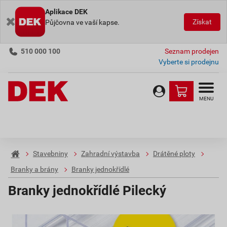
Aplikace DEK
Získat
Půjčovna ve vaší kapse.
510 000 100
Seznam prodejen
Vyberte si prodejnu
MENU
Stavebniny
Zahradní výstavba
Drátěné ploty
Branky a brány
Branky jednokřídlé
Branky jednokřídlé Pilecký