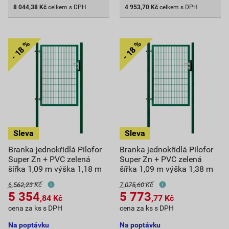
8 044,38
Kč
celkem s DPH
4 953,70
Kč
celkem s DPH
Branka jednokřídlá Pilofor
Branka jednokřídlá Pilofor
Super Zn + PVC zelená
Super Zn + PVC zelená
šířka 1,09 m výška 1,18 m
šířka 1,09 m výška 1,38 m
6 562,23 Kč
7 075,60 Kč
5 354
5 773
,84
Kč
,77
Kč
cena za ks s DPH
cena za ks s DPH
Na poptávku
Na poptávku