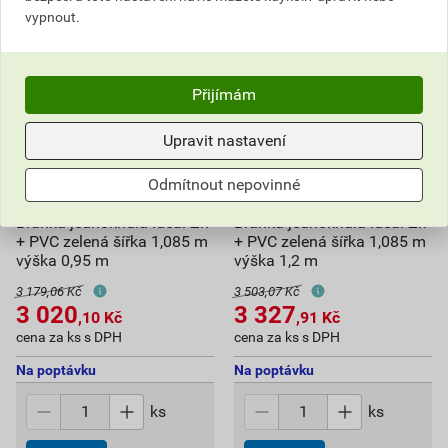
vypnout.
Přijímám
Upravit nastavení
Odmítnout nepovinné
Branka jednokřídlá Ideal Zn
Branka jednokřídlá Ideal Zn
+ PVC zelená šířka 1,085 m
+ PVC zelená šířka 1,085 m
výška 0,95 m
výška 1,2 m
3 179,06 Kč
3 503,07 Kč
3 020
3 327
,10
Kč
,91
Kč
cena za ks s DPH
cena za ks s DPH
Na poptávku
Na poptávku
ks
ks