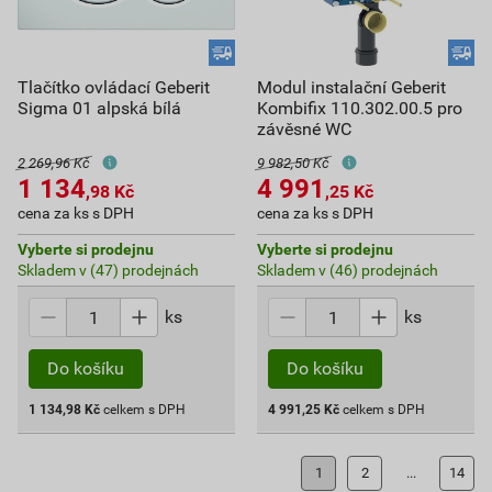
Tlačítko ovládací Geberit
Modul instalační Geberit
Sigma 01 alpská bílá
Kombifix 110.302.00.5 pro
závěsné WC
2 269,96 Kč
9 982,50 Kč
1 134
4 991
,98
Kč
,25
Kč
cena za ks s DPH
cena za ks s DPH
Vyberte si prodejnu
Vyberte si prodejnu
Skladem v (47) prodejnách
Skladem v (46) prodejnách
ks
ks
Do košíku
Do košíku
1 134,98
Kč
celkem s DPH
4 991,25
Kč
celkem s DPH
1
2
...
14