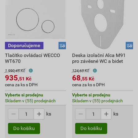
Tlačítko ovládací WECCO
Deska izolační Alca M91
WT670
pro závěsné WC a bidet
1 990,45 Kč
124,63 Kč
935
68
,51
Kč
,55
Kč
cena za ks s DPH
cena za ks s DPH
Vyberte si prodejnu
Vyberte si prodejnu
Skladem v (55) prodejnách
Skladem v (55) prodejnách
ks
ks
Do košíku
Do košíku