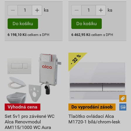
ks
ks
Do košíku
Do košíku
6 198,10
Kč
celkem s DPH
6 462,95
Kč
celkem s DPH
Set 5v1 pro závěsné WC
Tlačítko ovládací Alca
Alca Renovmodul
M1720-1 bílá/chrom-lesk
AM115/1000 WC Aura