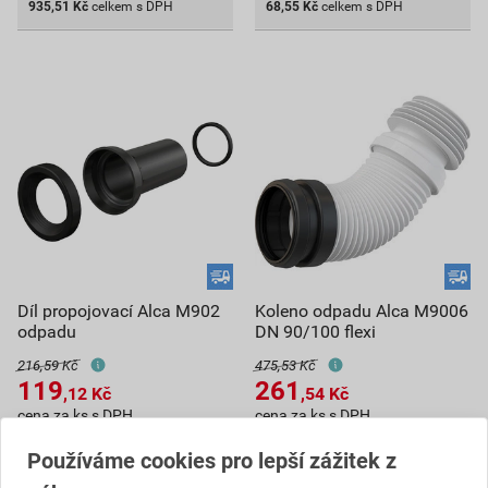
935,51
Kč
celkem s DPH
68,55
Kč
celkem s DPH
Díl propojovací Alca M902
Koleno odpadu Alca M9006
odpadu
DN 90/100 flexi
216,59 Kč
475,53 Kč
119
261
,12
Kč
,54
Kč
cena za ks s DPH
cena za ks s DPH
Vyberte si prodejnu
Vyberte si prodejnu
Používáme cookies pro lepší zážitek z
Skladem v (53) prodejnách
Skladem v (53) prodejnách