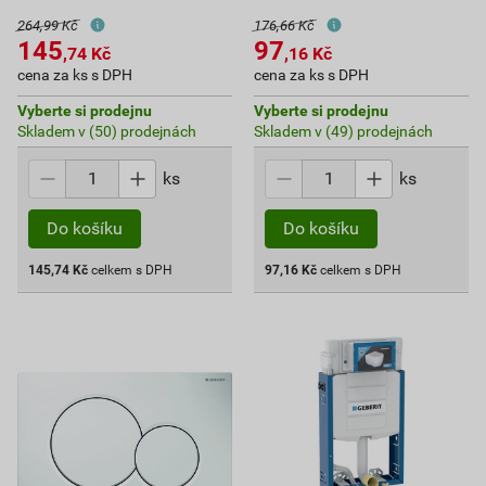
264,99 Kč
176,66 Kč
145
97
,74
Kč
,16
Kč
cena za ks s DPH
cena za ks s DPH
Vyberte si prodejnu
Vyberte si prodejnu
Skladem v (50) prodejnách
Skladem v (49) prodejnách
ks
ks
Do košíku
Do košíku
145,74
Kč
celkem s DPH
97,16
Kč
celkem s DPH