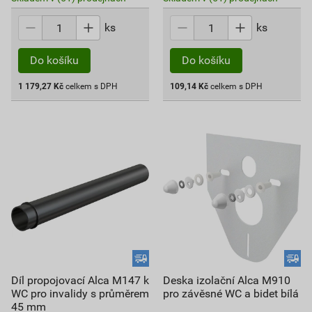
ks
ks
Do košíku
Do košíku
1 179,27
Kč
celkem s DPH
109,14
Kč
celkem s DPH
Díl propojovací Alca M147 k
Deska izolační Alca M910
WC pro invalidy s průměrem
pro závěsné WC a bidet bílá
45 mm