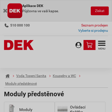
Aplikace DEK
Získat
Půjčovna ve vaší kapse.
510 000 100
Seznam prodejen
Vyberte si prodejnu
MENU
Voda Topení Sanita
Koupelny a WC
Moduly předstěnové
Moduly předstěnové
Ovládací
Moduly
tlačítka