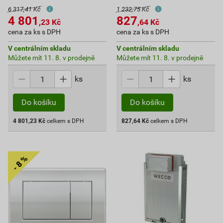
6 317,41 Kč
1 232,75 Kč
4 801
827
,23
Kč
,64
Kč
cena za ks s DPH
cena za ks s DPH
V centrálním skladu
V centrálním skladu
Můžete mít 11. 8. v prodejně
Můžete mít 11. 8. v prodejně
ks
ks
Do košíku
Do košíku
4 801,23
Kč
celkem s DPH
827,64
Kč
celkem s DPH