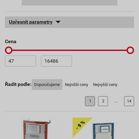
Upřesnit parametry
cena
Řadit podle:
Doporučujeme
Nejnižší ceny
Nejvyšší ceny
1
2
...
14