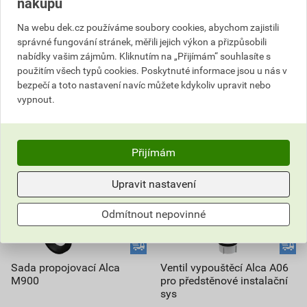
nákupu
ks
ks
Na webu dek.cz používáme soubory cookies, abychom zajistili
správné fungování stránek, měřili jejich výkon a přizpůsobili
Do košíku
Do košíku
nabídky vašim zájmům. Kliknutím na „Přijímám“ souhlasíte s
použitím všech typů cookies. Poskytnuté informace jsou u nás v
119,12
Kč
celkem s DPH
261,54
Kč
celkem s DPH
bezpečí a toto nastavení navíc můžete kdykoliv upravit nebo
vypnout.
Přijímám
Upravit nastavení
Odmítnout nepovinné
Sada propojovací Alca
Ventil vypouštěcí Alca A06
M900
pro předstěnové instalační
sys