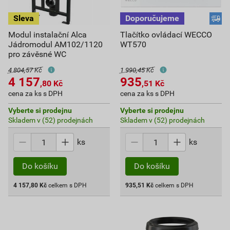
Modul instalační Alca
Tlačítko ovládací WECCO
Jádromodul AM102/1120
WT570
pro závěsné WC
4 804,57 Kč
1 990,45 Kč
4 157
935
,80
Kč
,51
Kč
cena za ks s DPH
cena za ks s DPH
Vyberte si prodejnu
Vyberte si prodejnu
Skladem v (52) prodejnách
Skladem v (52) prodejnách
ks
ks
Do košíku
Do košíku
4 157,80
Kč
celkem s DPH
935,51
Kč
celkem s DPH