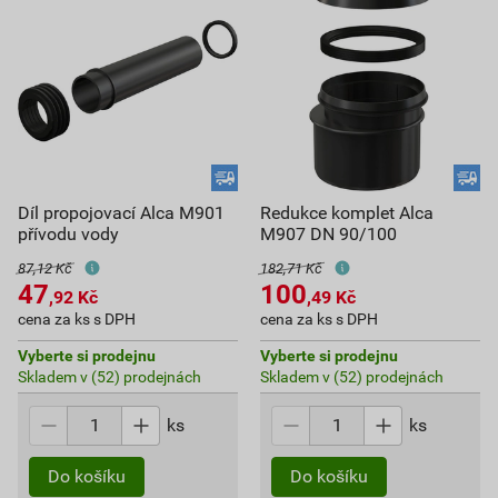
Díl propojovací Alca M901
Redukce komplet Alca
přívodu vody
M907 DN 90/100
87,12 Kč
182,71 Kč
47
100
,92
Kč
,49
Kč
cena za ks s DPH
cena za ks s DPH
Vyberte si prodejnu
Vyberte si prodejnu
Skladem v (52) prodejnách
Skladem v (52) prodejnách
ks
ks
Do košíku
Do košíku