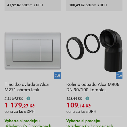
47,92
Kč
celkem s DPH
100,49
Kč
celkem s DPH
Tlačítko ovládací Alca
Koleno odpadu Alca M906
M271 chrom-lesk
DN 90/100 komplet
2 144,12 Kč
198,44 Kč
1 179
109
,27
Kč
,14
Kč
cena za ks s DPH
cena za ks s DPH
Vyberte si prodejnu
Vyberte si prodejnu
Skladem v (51) prodejnách
Skladem v (51) prodejnách