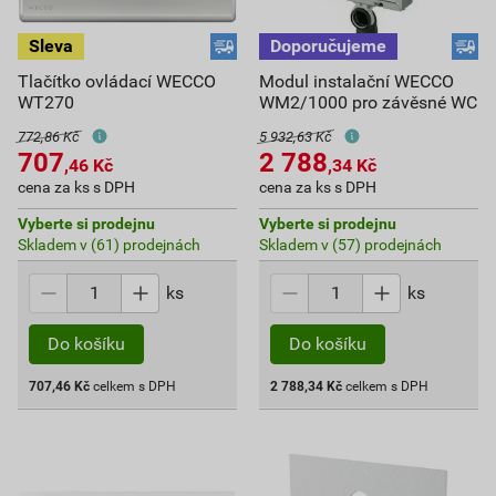
Tlačítko ovládací WECCO
Modul instalační WECCO
WT270
WM2/1000 pro závěsné WC
772,86 Kč
5 932,63 Kč
707
2 788
,46
Kč
,34
Kč
cena za ks s DPH
cena za ks s DPH
Vyberte si prodejnu
Vyberte si prodejnu
Skladem v (61) prodejnách
Skladem v (57) prodejnách
ks
ks
Do košíku
Do košíku
707,46
Kč
celkem s DPH
2 788,34
Kč
celkem s DPH