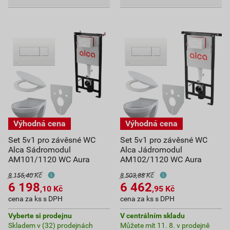
Set 5v1 pro závěsné WC
Set 5v1 pro závěsné WC
Alca Sádromodul
Alca Jádromodul
AM101/1120 WC Aura
AM102/1120 WC Aura
8 155,40 Kč
8 503,88 Kč
6 198
6 462
,10
Kč
,95
Kč
cena za ks s DPH
cena za ks s DPH
Vyberte si prodejnu
V centrálním skladu
Skladem v (32) prodejnách
Můžete mít 11. 8. v prodejně