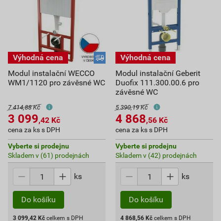
Modul instalační WECCO
Modul instalační Geberit
WM1/1120 pro závěsné WC
Duofix 111.300.00.6 pro
závěsné WC
7 414,88 Kč
5 390,19 Kč
3 099
4 868
,42
Kč
,56
Kč
cena za ks s DPH
cena za ks s DPH
Vyberte si prodejnu
Vyberte si prodejnu
Skladem v (61) prodejnách
Skladem v (42) prodejnách
ks
ks
Do košíku
Do košíku
3 099,42
Kč
celkem s DPH
4 868,56
Kč
celkem s DPH