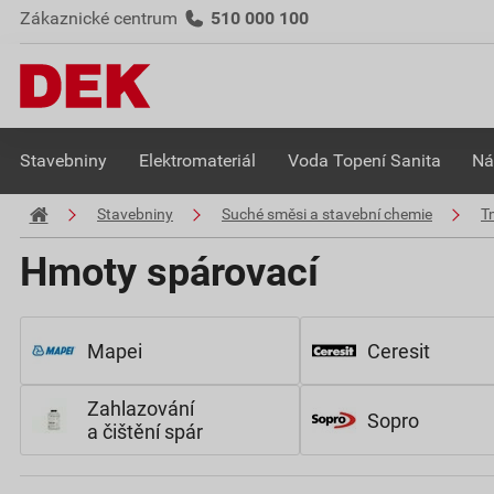
Zákaznické centrum
510 000 100
Stavebniny
Elektromateriál
Voda Topení Sanita
Ná
Stavebniny
Suché směsi a stavební chemie
Tm
Hmoty spárovací
Mapei
Ceresit
Zahlazování
Sopro
a čištění spár