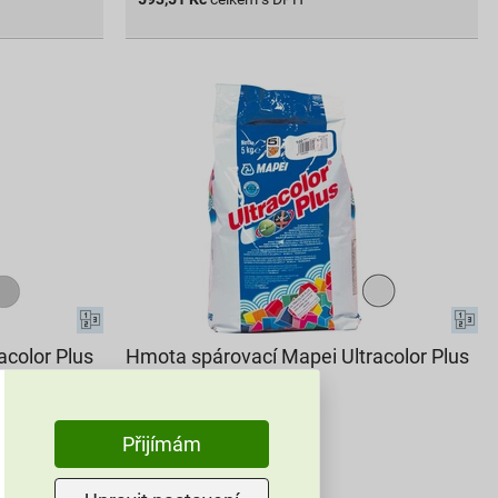
acolor Plus
Hmota spárovací Mapei Ultracolor Plus
111 stříbrošedá 2 kg
141
,57
Kč
Přijímám
cena za kg s DPH
314,60 Kč