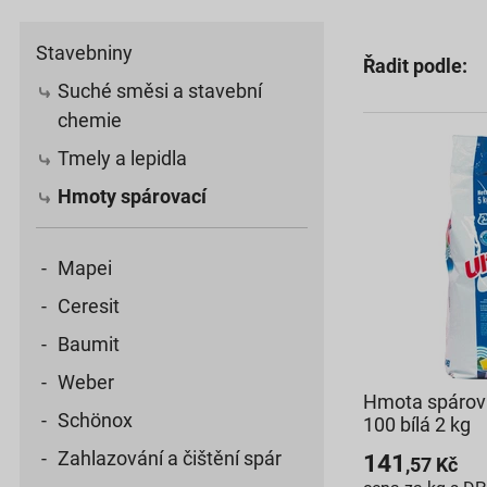
Stavebniny
Řadit podle:
Suché směsi a stavební
chemie
Tmely a lepidla
Hmoty spárovací
Mapei
Ceresit
Baumit
Weber
Hmota spárova
Schönox
100 bílá 2 kg
Zahlazování a čištění spár
141
,57
Kč