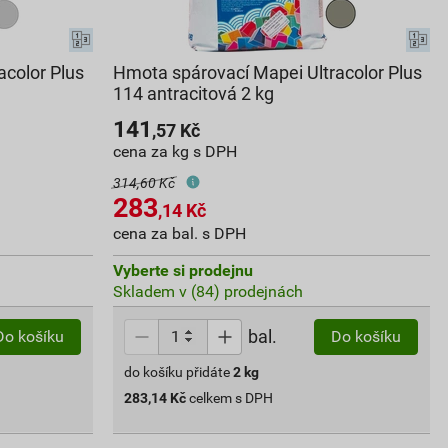
acolor Plus
Hmota spárovací Mapei Ultracolor Plus
114 antracitová 2 kg
141
,57
Kč
cena za kg s DPH
314,60 Kč
283
,14
Kč
cena za bal. s DPH
Vyberte si prodejnu
Skladem v (84) prodejnách
bal.
Do košíku
Do košíku
do košíku přidáte
2
kg
283,14
Kč
celkem s DPH