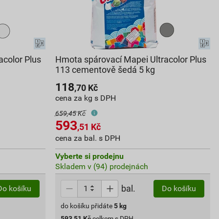
acolor Plus
Hmota spárovací Mapei Ultracolor Plus
113 cementově šedá 5 kg
118
,70
Kč
cena za kg s DPH
659,45 Kč
593
,51
Kč
cena za bal. s DPH
Vyberte si prodejnu
Skladem v (94) prodejnách
bal.
Do košíku
Do košíku
do košíku přidáte
5
kg
593,51
Kč
celkem s DPH