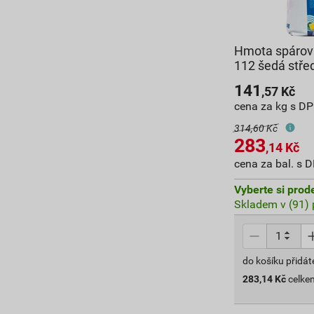
Hmota spárova
112 šedá střed
141
,57
Kč
cena za kg s D
314,60 Kč
283
,14
Kč
cena za bal. s 
Vyberte si prod
Skladem v (91) 
do košíku přidát
283,14
Kč
celke