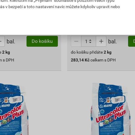
283
mům. Kliknutím na „Přijímám“ souhlasíte s použitím všech typů
,14
Kč
ás v bezpečí a toto nastavení navíc můžete kdykoliv upravit nebo
DPH
cena za bal. s DPH
ejnu
Vyberte si prodejnu
prodejnách
Skladem v (93) prodejnách
bal.
bal.
Do košíku
e
2
kg
do košíku přidáte
2
kg
m s DPH
283,14
Kč
celkem s DPH