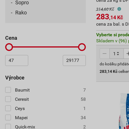
cena za kg s D
Sopro
314,60 Kč
Rako
283
,14
Kč
cena za bal. s 
Vyberte si prod
cena
Skladem v (96) 
do košíku přidát
283,14
Kč
celke
výrobce
Baumit
7
Ceresit
58
Ceys
1
Mapei
34
Quick-mix
2