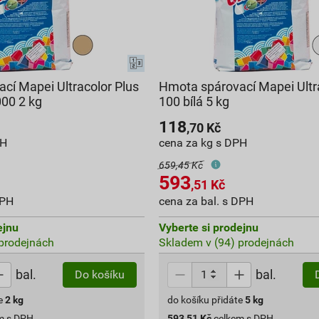
cí Mapei Ultracolor Plus
Hmota spárovací Mapei Ultr
00 2 kg
100 bílá 5 kg
118
,70
Kč
PH
cena za kg s DPH
659,45 Kč
593
,51
Kč
DPH
cena za bal. s DPH
ejnu
Vyberte si prodejnu
prodejnách
Skladem v (94) prodejnách
bal.
bal.
Do košíku
e
2
kg
do košíku přidáte
5
kg
m s DPH
593,51
Kč
celkem s DPH