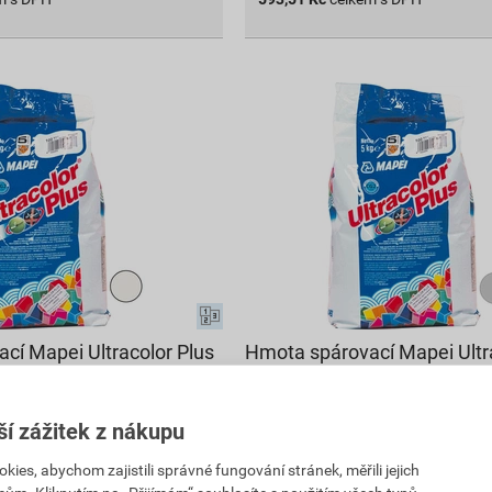
cí Mapei Ultracolor Plus
Hmota spárovací Mapei Ultr
 2 kg
110 manhattan 2000 2 kg
141
,57
Kč
ší zážitek z nákupu
PH
cena za kg s DPH
es, abychom zajistili správné fungování stránek, měřili jejich
314,60 Kč