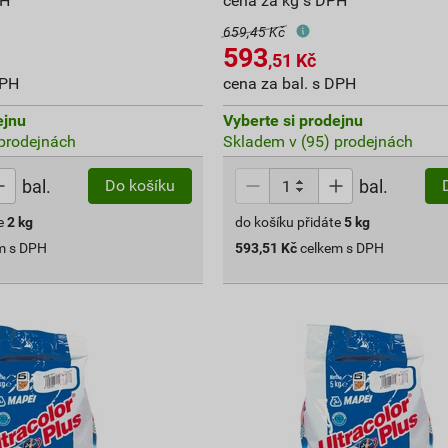
PH
cena za kg s DPH
659,45 Kč
593
,51
Kč
DPH
cena za bal. s DPH
ejnu
Vyberte si prodejnu
prodejnách
Skladem v (95) prodejnách
bal.
bal.
Do košíku
e
2
kg
do košíku přidáte
5
kg
m s DPH
593,51
Kč
celkem s DPH