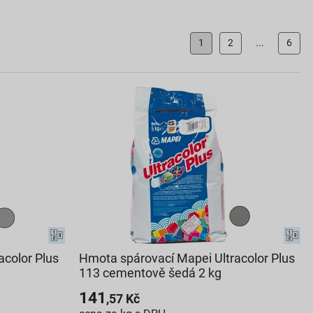
1
2
...
6
acolor Plus
Hmota spárovací Mapei Ultracolor Plus
113 cementově šedá 2 kg
141
,57
Kč