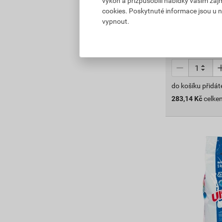
283
výkon a přizpůsobili nabídky vašim záj
,14
Kč
cookies. Poskytnuté informace jsou u n
cena za bal. s 
vypnout.
Vyberte si prod
Skladem v (94) 
do košíku přidát
283,14
Kč
celke