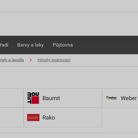
řadí
Barvy a laky
Půjčovna
ely a lepidla
Hmoty spárovací
Baumit
Weber
Rako