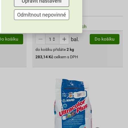
Upravit nastavení
283
,14
Kč
cena za bal. s DPH
Odmítnout nepovinné
Vyberte si prodejnu
Skladem v (93) prodejnách
bal.
Do košíku
Do košíku
do košíku přidáte
2
kg
283,14
Kč
celkem s DPH