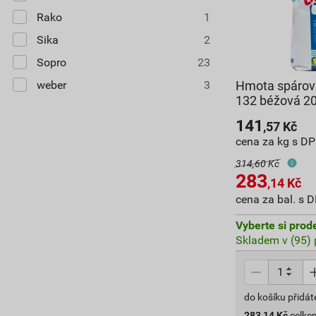
Rako
1
Sika
2
Sopro
23
weber
3
Hmota spárova
132 béžová 20
141
,57
Kč
cena za kg s D
314,60 Kč
283
,14
Kč
cena za bal. s 
Vyberte si prod
Skladem v (95) 
do košíku přidát
283,14
Kč
celke