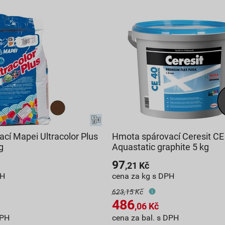
cí Mapei Ultracolor Plus
Hmota spárovací Ceresit CE
g
Aquastatic graphite 5 kg
97
,21
Kč
PH
cena za kg s DPH
623,15 Kč
486
,06
Kč
DPH
cena za bal. s DPH