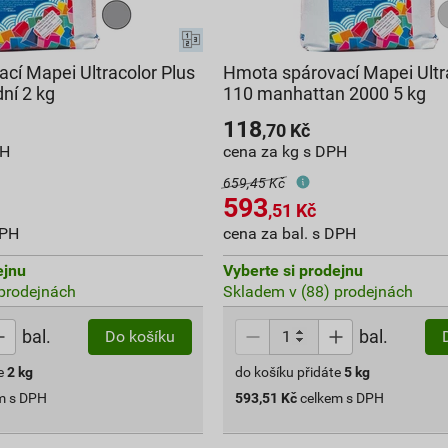
cí Mapei Ultracolor Plus
Hmota spárovací Mapei Ultr
ní 2 kg
110 manhattan 2000 5 kg
118
,70
Kč
PH
cena za kg s DPH
659,45 Kč
593
,51
Kč
DPH
cena za bal. s DPH
ejnu
Vyberte si prodejnu
prodejnách
Skladem v (88) prodejnách
bal.
bal.
Do košíku
e
2
kg
do košíku přidáte
5
kg
m s DPH
593,51
Kč
celkem s DPH