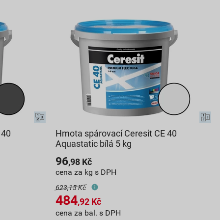
 40
Hmota spárovací Ceresit CE 40
Aquastatic bílá 5 kg
96
,98
Kč
cena za kg s DPH
623,15 Kč
484
,92
Kč
cena za bal. s DPH