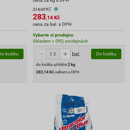
cena za kg s DPH
314,60 Kč
283
,14
Kč
cena za bal. s DPH
Vyberte si prodejnu
Skladem v (95) prodejnách
bal.
Do košíku
Do košíku
do košíku přidáte
2
kg
283,14
Kč
celkem s DPH