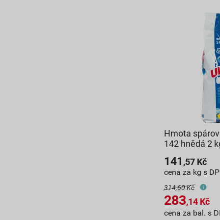
Hmota spárova
142 hnědá 2 k
141
,57
Kč
cena za kg s D
314,60 Kč
283
,14
Kč
cena za bal. s 