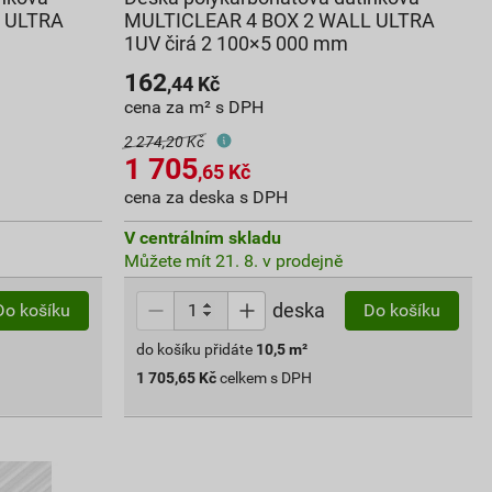
 ULTRA
MULTICLEAR 4 BOX 2 WALL ULTRA
1UV čirá 2 100×5 000 mm
162
,44
Kč
cena za m² s DPH
2 274,20 Kč
1 705
,65
Kč
cena za deska s DPH
V centrálním skladu
Můžete mít 21. 8. v prodejně
deska
Do košíku
Do košíku
do košíku přidáte
10,5
m²
1 705,65
Kč
celkem s DPH