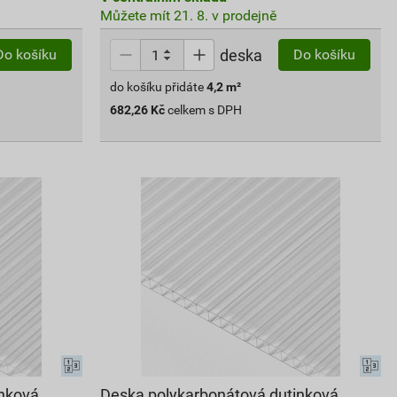
Můžete mít 21. 8. v prodejně
deska
Do košíku
Do košíku
do košíku přidáte
4,2
m²
682,26
Kč
celkem s DPH
inková
Deska polykarbonátová dutinková