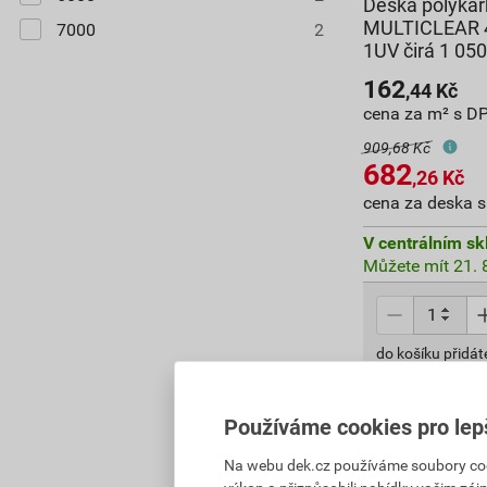
Deska polykar
MULTICLEAR 
7000
2
1UV čirá 1 0
162
,44
Kč
cena za m² s D
909,68 Kč
682
,26
Kč
cena za deska 
V centrálním sk
Můžete mít 21. 8
do košíku přidát
682,26
Kč
celke
Používáme cookies pro lep
Na webu dek.cz používáme soubory cooki