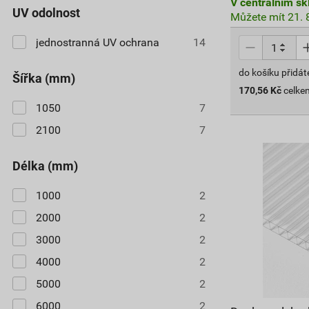
V centrálním sk
UV odolnost
Můžete mít 21. 8
jednostranná UV ochrana
14
do košíku přidát
šířka (mm)
170,56
Kč
celke
1050
7
2100
7
délka (mm)
1000
2
2000
2
3000
2
4000
2
5000
2
6000
2