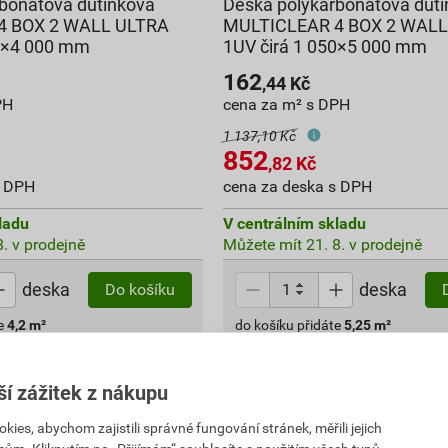
bonátová dutinková
Deska polykarbonátová dut
4 BOX 2 WALL ULTRA
MULTICLEAR 4 BOX 2 WALL
50×4 000 mm
1UV čirá 1 050×5 000 mm
162
,44
Kč
PH
cena za m² s DPH
1 137,10 Kč
852
,82
Kč
s DPH
cena za deska s DPH
ladu
V centrálním skladu
. v prodejně
Můžete mít 21. 8. v prodejně
deska
deska
Do košíku
e
4,2
m²
do košíku přidáte
5,25
m²
m s DPH
852,82
Kč
celkem s DPH
ší zážitek z nákupu
es, abychom zajistili správné fungování stránek, měřili jejich