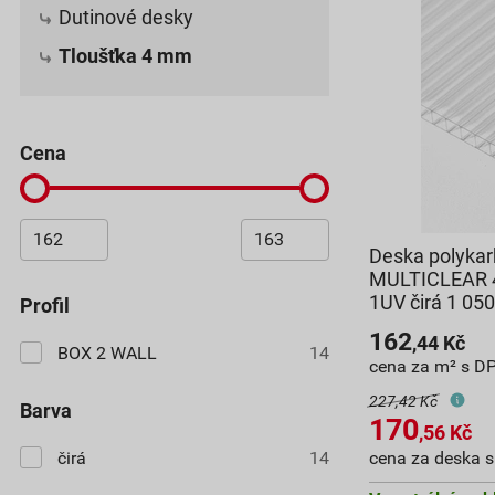
Dutinové desky
Tloušťka 4 mm
cena
Deska polykar
MULTICLEAR 
1UV čirá 1 0
profil
162
,44
Kč
BOX 2 WALL
14
cena za m² s D
227,42 Kč
barva
170
,56
Kč
čirá
14
cena za deska 