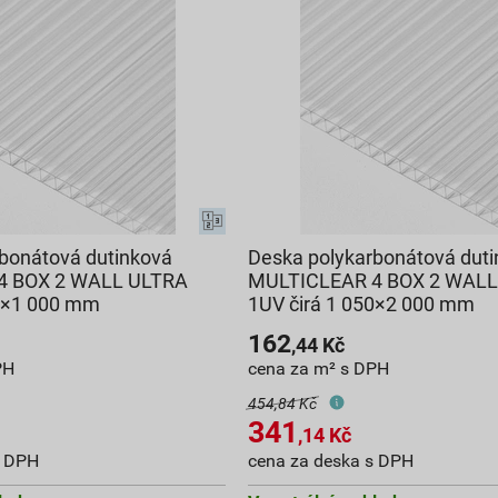
bonátová dutinková
Deska polykarbonátová dut
4 BOX 2 WALL ULTRA
MULTICLEAR 4 BOX 2 WALL
50×1 000 mm
1UV čirá 1 050×2 000 mm
162
,44
Kč
PH
cena za m² s DPH
454,84 Kč
341
,14
Kč
s DPH
cena za deska s DPH