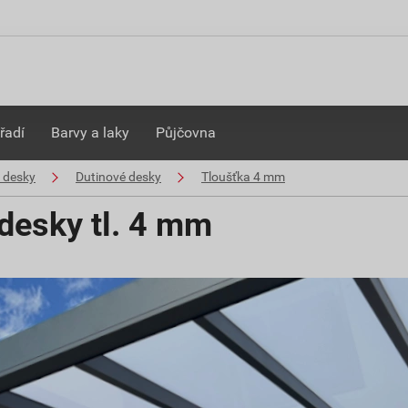
řadí
Barvy a laky
Půjčovna
 desky
Dutinové desky
Tloušťka 4 mm
desky tl. 4 mm