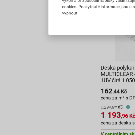
výkon a přizpůsobili nabídky vašim záj
cookies. Poskytnuté informace jsou u n
vypnout.
Deska polykar
MULTICLEAR 
1UV čirá 1 0
162
,44
Kč
cena za m² s D
1 591,94 Kč
1 193
,96
K
cena za deska 
V centrálním sk