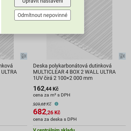
Upravit nastavení
Odmítnout nepovinné
inková
Deska polykarbonátová dutinková
 ULTRA
MULTICLEAR 4 BOX 2 WALL ULTRA
1UV čirá 2 100×2 000 mm
162
,44
Kč
cena za m² s DPH
909,68 Kč
682
,26
Kč
cena za deska s DPH
V centrálním skladu