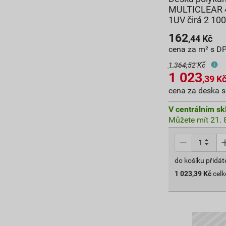
MULTICLEAR 
1UV čirá 2 1
162
,44
Kč
cena za m² s D
1 364,52 Kč
1 023
,39
K
cena za deska 
V centrálním sk
Můžete mít 21. 8
do košíku přidát
1 023,39
Kč
cel