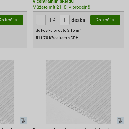
V centrálním skladu
Můžete mít 21. 8. v prodejně
deska
Do košíku
Do košíku
do košíku přidáte
3,15
m²
511,70
Kč
celkem s DPH