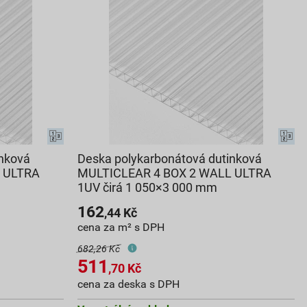
inková
Deska polykarbonátová dutinková
 ULTRA
MULTICLEAR 4 BOX 2 WALL ULTRA
1UV čirá 1 050×3 000 mm
162
,44
Kč
cena za m² s DPH
682,26 Kč
511
,70
Kč
cena za deska s DPH