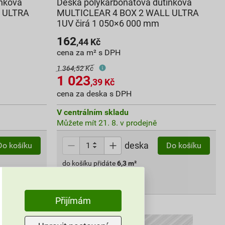
inková
Deska polykarbonátová dutinková
 ULTRA
MULTICLEAR 4 BOX 2 WALL ULTRA
1UV čirá 1 050×6 000 mm
162
,44
Kč
cena za m² s DPH
1 364,52 Kč
1 023
,39
Kč
cena za deska s DPH
V centrálním skladu
Můžete mít 21. 8. v prodejně
deska
Do košíku
Do košíku
do košíku přidáte
6,3
m²
1 023,39
Kč
celkem s DPH
Přijímám