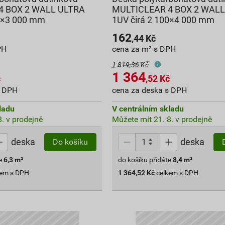
4 BOX 2 WALL ULTRA
MULTICLEAR 4 BOX 2 WALL
00×3 000 mm
1UV čirá 2 100×4 000 mm
162
,44
Kč
PH
cena za m² s DPH
1 819,36 Kč
1 364
č
,52
Kč
s DPH
cena za deska s DPH
ladu
V centrálním skladu
. v prodejně
Můžete mít 21. 8. v prodejně
deska
deska
Do košíku
e
6,3
m²
do košíku přidáte
8,4
m²
kem s DPH
1 364,52
Kč
celkem s DPH