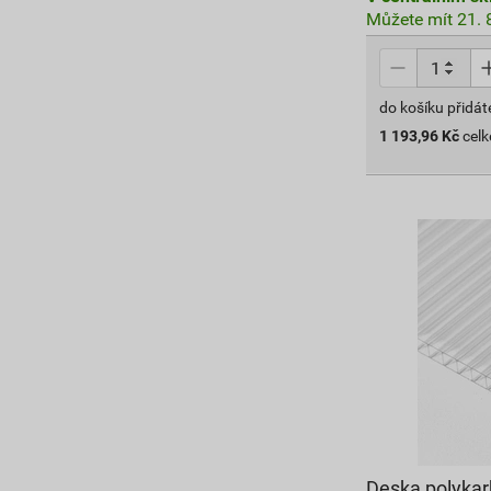
Můžete mít 21. 8
do košíku přidát
1 193,96
Kč
cel
Deska polykar