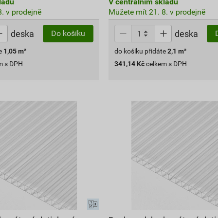
ladu
V centrálním skladu
. v prodejně
Můžete mít 21. 8. v prodejně
deska
deska
Do košíku
e
1,05
m²
do košíku přidáte
2,1
m²
m s DPH
341,14
Kč
celkem s DPH