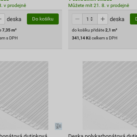
. v prodejně
Můžete mít 21. 8. v prodejně
deska
deska
Do košíku
e
7,35
m²
do košíku přidáte
2,1
m²
kem s DPH
341,14
Kč
celkem s DPH
bonátová dutinková
Deska polykarbonátová dut