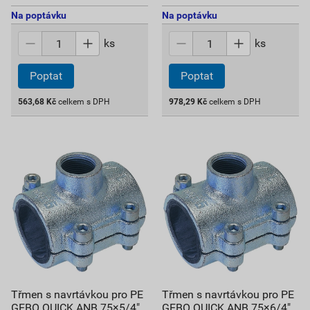
Na poptávku
Na poptávku
ks
ks
Poptat
Poptat
563,68
Kč
celkem s DPH
978,29
Kč
celkem s DPH
Třmen s navrtávkou pro PE
Třmen s navrtávkou pro PE
GEBO QUICK ANB 75×5/4"
GEBO QUICK ANB 75×6/4"