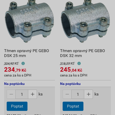
Třmen opravný PE GEBO
Třmen opravný PE GEBO
DSK 25 mm
DSK 32 mm
304,92 Kč
318,23 Kč
234
245
,79
Kč
,04
Kč
cena za ks s DPH
cena za ks s DPH
Na poptávku
Na poptávku
ks
ks
Poptat
Poptat