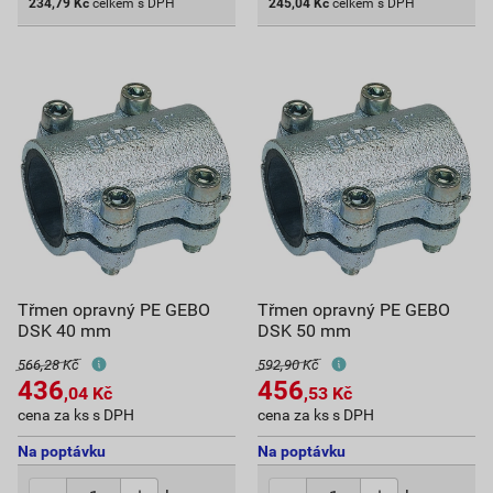
234,79
Kč
celkem s DPH
245,04
Kč
celkem s DPH
Třmen opravný PE GEBO
Třmen opravný PE GEBO
DSK 40 mm
DSK 50 mm
566,28 Kč
592,90 Kč
436
456
,04
Kč
,53
Kč
cena za ks s DPH
cena za ks s DPH
Na poptávku
Na poptávku