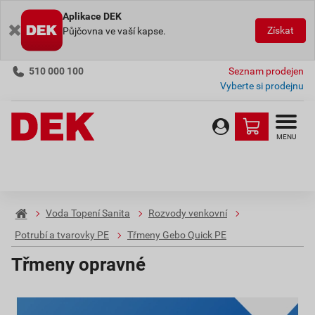
Aplikace DEK
Získat
Půjčovna ve vaší kapse.
510 000 100
Seznam prodejen
Vyberte si prodejnu
MENU
Voda Topení Sanita
Rozvody venkovní
Potrubí a tvarovky PE
Třmeny Gebo Quick PE
Třmeny opravné