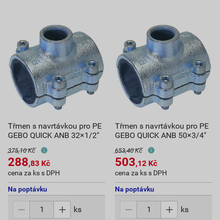
Třmen s navrtávkou pro PE
Třmen s navrtávkou pro PE
GEBO QUICK ANB 32×1/2"
GEBO QUICK ANB 50×3/4"
375,10 Kč
653,40 Kč
288
503
,83
Kč
,12
Kč
cena za ks s DPH
cena za ks s DPH
Na poptávku
Na poptávku
ks
ks