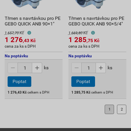
Třmen s navrtávkou pro PE
Třmen s navrtávkou pro PE
GEBO QUICK ANB 90×1"
GEBO QUICK ANB 90×5/4"
1 657,70 Kč
1 669,80 Kč
1 276
1 285
,43
Kč
,75
Kč
cena za ks s DPH
cena za ks s DPH
Na poptávku
Na poptávku
ks
ks
Poptat
Poptat
1 276,43
Kč
celkem s DPH
1 285,75
Kč
celkem s DPH
1
2