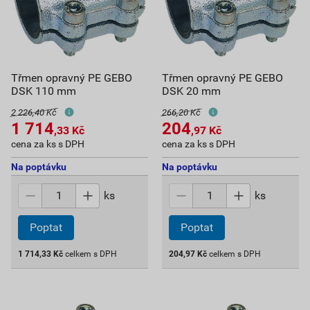
Třmen opravný PE GEBO
Třmen opravný PE GEBO
DSK 110 mm
DSK 20 mm
2 226,40 Kč
266,20 Kč
1 714
204
,33
Kč
,97
Kč
cena za ks s DPH
cena za ks s DPH
Na poptávku
Na poptávku
ks
ks
Poptat
Poptat
1 714,33
Kč
celkem s DPH
204,97
Kč
celkem s DPH