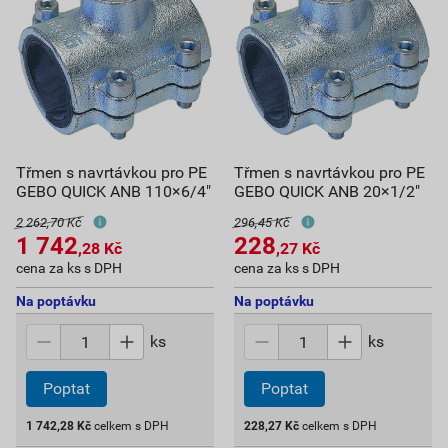
Třmen s navrtávkou pro PE
Třmen s navrtávkou pro PE
GEBO QUICK ANB 110×6/4"
GEBO QUICK ANB 20×1/2"
2 262,70 Kč
296,45 Kč
1 742
228
,28
Kč
,27
Kč
cena za ks s DPH
cena za ks s DPH
Na poptávku
Na poptávku
ks
ks
Poptat
Poptat
1 742,28
Kč
celkem s DPH
228,27
Kč
celkem s DPH