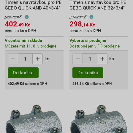
Třmen s navrtávkou pro PE
Třmen s navrtávkou pro PE
GEBO QUICK ANB 40×3/4"
GEBO QUICK ANB 32×3/4"
522,72 Kč
387,20 Kč
402
298
,49
Kč
,14
Kč
cena za ks s DPH
cena za ks s DPH
V centrálním skladu
Vyberte si prodejnu
Můžete mít 11. 8. v prodejně
Dostupné jen v (1) prodejně
ks
ks
Do košíku
Do košíku
402,49
Kč
celkem s DPH
298,14
Kč
celkem s DPH