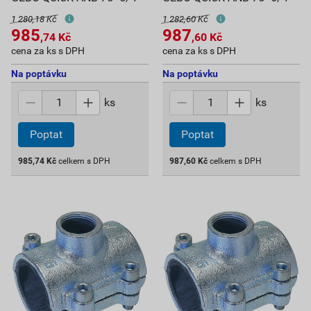
1 280,18 Kč
1 282,60 Kč
985
987
,74
Kč
,60
Kč
cena za ks s DPH
cena za ks s DPH
Na poptávku
Na poptávku
ks
ks
Poptat
Poptat
985,74
Kč
celkem s DPH
987,60
Kč
celkem s DPH