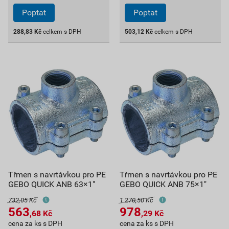
Poptat
Poptat
288,83
Kč
celkem s DPH
503,12
Kč
celkem s DPH
Třmen s navrtávkou pro PE
Třmen s navrtávkou pro PE
GEBO QUICK ANB 63×1"
GEBO QUICK ANB 75×1"
732,05 Kč
1 270,50 Kč
563
978
,68
Kč
,29
Kč
cena za ks s DPH
cena za ks s DPH