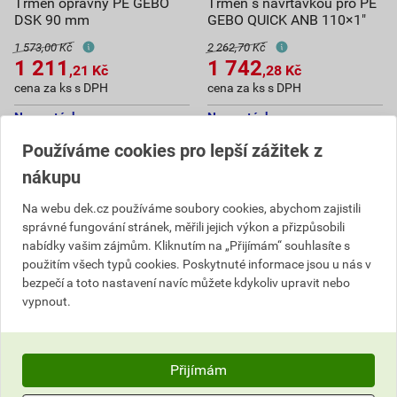
Třmen opravný PE GEBO
Třmen s navrtávkou pro PE
DSK 90 mm
GEBO QUICK ANB 110×1"
1 573,00 Kč
2 262,70 Kč
1 211
1 742
,21
Kč
,28
Kč
cena za ks s DPH
cena za ks s DPH
Na poptávku
Na poptávku
Používáme cookies pro lepší zážitek z
ks
ks
nákupu
Poptat
Poptat
Na webu dek.cz používáme soubory cookies, abychom zajistili
správné fungování stránek, měřili jejich výkon a přizpůsobili
1 211,21
Kč
celkem s DPH
1 742,28
Kč
celkem s DPH
nabídky vašim zájmům. Kliknutím na „Přijímám“ souhlasíte s
použitím všech typů cookies. Poskytnuté informace jsou u nás v
bezpečí a toto nastavení navíc můžete kdykoliv upravit nebo
vypnout.
Přijímám