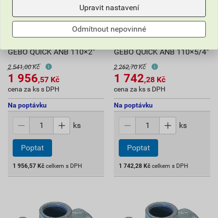
Upravit nastavení
Odmítnout nepovinné
Třmen s navrtávkou pro PE
Třmen s navrtávkou pro PE
GEBO QUICK ANB 110×2"
GEBO QUICK ANB 110×5/4"
2 541,00 Kč
2 262,70 Kč
1 956
1 742
,57
Kč
,28
Kč
cena za ks s DPH
cena za ks s DPH
Na poptávku
Na poptávku
ks
ks
Poptat
Poptat
1 956,57
Kč
celkem s DPH
1 742,28
Kč
celkem s DPH