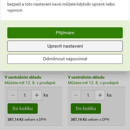
bezpečí a toto nastavení navíc můžete kdykoliv upravit nebo
vypnout.
Přijímám
Páska náhradní Brother
Páska náhradní Brother
TZES231 12 mm bílá
TZES631 12 mm žlutá
Upravit nastavení
490,05 Kč
490,05 Kč
Odmítnout nepovinné
387
387
,14
Kč
,14
Kč
cena za ks s DPH
cena za ks s DPH
V centrálním skladu
V centrálním skladu
Můžete mít 12. 8. v prodejně
Můžete mít 12. 8. v prodejně
ks
ks
Do košíku
Do košíku
387,14
Kč
celkem s DPH
387,14
Kč
celkem s DPH