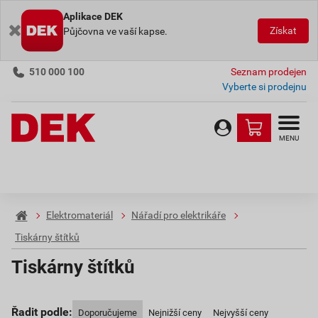
Aplikace DEK
Získat
Půjčovna ve vaší kapse.
510 000 100
Seznam prodejen
Vyberte si prodejnu
MENU
Elektromateriál
Nářadí pro elektrikáře
Tiskárny štítků
Tiskárny štítků
Řadit podle:
Doporučujeme
Nejnižší ceny
Nejvyšší ceny