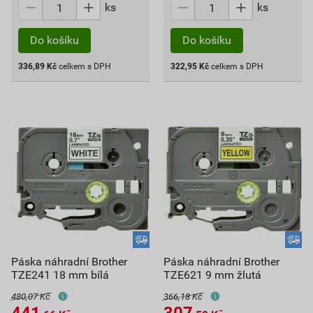
ks
ks
Do košíku
Do košíku
336,89
Kč
celkem s DPH
322,95
Kč
celkem s DPH
Páska náhradní Brother
Páska náhradní Brother
TZE241 18 mm bílá
TZE621 9 mm žlutá
480,07 Kč
366,18 Kč
441
307