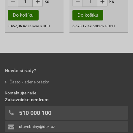
ks
ks
Do košíku
Do košíku
1 457,36
Kč
celkem s DPH
6 573,17
Kč
celkem s DPH
Nevíte si rady?
Často kladené otázky
Kontaktujte naše
Zákaznické centrum
510 000 100
stavebniny@dek.cz