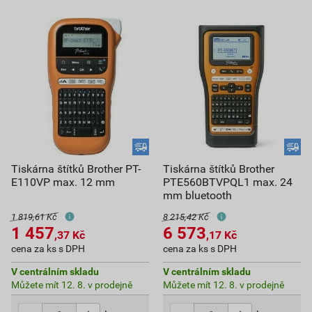
Tiskárna štítků Brother PT-
Tiskárna štítků Brother
E110VP max. 12 mm
PTE560BTVPQL1 max. 24
mm bluetooth
1 819,61 Kč
8 215,42 Kč
1 457
6 573
,37
Kč
,17
Kč
cena za ks s DPH
cena za ks s DPH
V centrálním skladu
V centrálním skladu
Můžete mít 12. 8. v prodejně
Můžete mít 12. 8. v prodejně