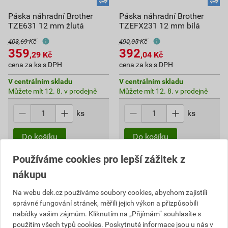
Páska náhradní Brother
Páska náhradní Brother
TZE631 12 mm žlutá
TZEFX231 12 mm bílá
403,69 Kč
490,05 Kč
359
392
,29
Kč
,04
Kč
cena za ks s DPH
cena za ks s DPH
V centrálním skladu
V centrálním skladu
Můžete mít 12. 8. v prodejně
Můžete mít 12. 8. v prodejně
ks
ks
Do košíku
Do košíku
359,29
Kč
celkem s DPH
392,04
Kč
celkem s DPH
Používáme cookies pro lepší zážitek z
nákupu
Na webu dek.cz používáme soubory cookies, abychom zajistili
správné fungování stránek, měřili jejich výkon a přizpůsobili
nabídky vašim zájmům. Kliknutím na „Přijímám“ souhlasíte s
použitím všech typů cookies. Poskytnuté informace jsou u nás v