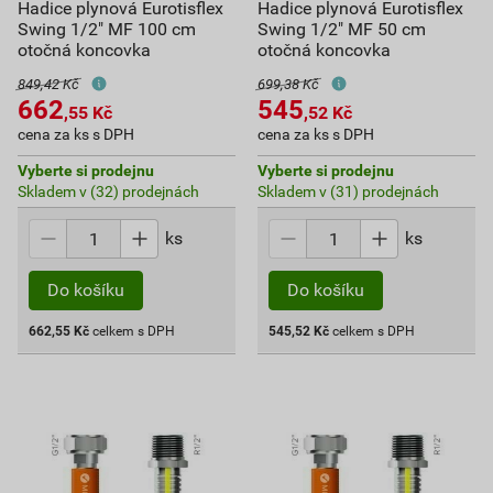
Hadice plynová Eurotisflex
Hadice plynová Eurotisflex
Swing 1/2" MF 100 cm
Swing 1/2" MF 50 cm
otočná koncovka
otočná koncovka
849,42 Kč
699,38 Kč
662
545
,55
Kč
,52
Kč
cena za ks s DPH
cena za ks s DPH
Vyberte si prodejnu
Vyberte si prodejnu
Skladem v (32) prodejnách
Skladem v (31) prodejnách
ks
ks
Do košíku
Do košíku
662,55
Kč
celkem s DPH
545,52
Kč
celkem s DPH