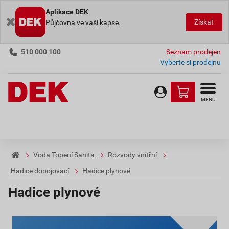
Aplikace DEK
Získat
Půjčovna ve vaší kapse.
510 000 100
Seznam prodejen
Vyberte si prodejnu
MENU
Voda Topení Sanita
Rozvody vnitřní
Hadice dopojovací
Hadice plynové
Hadice plynové