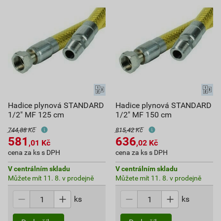
Hadice plynová STANDARD
Hadice plynová STANDARD
1/2" MF 125 cm
1/2" MF 150 cm
744,88 Kč
815,42 Kč
581
636
,01
Kč
,02
Kč
cena za ks s DPH
cena za ks s DPH
V centrálním skladu
V centrálním skladu
Můžete mít 11. 8. v prodejně
Můžete mít 11. 8. v prodejně
ks
ks