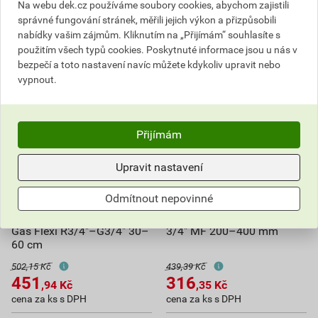
Na webu dek.cz používáme soubory cookies, abychom zajistili
správné fungování stránek, měřili jejich výkon a přizpůsobili
595,05
Kč
celkem s DPH
359,37
Kč
celkem s DPH
nabídky vašim zájmům. Kliknutím na „Přijímám“ souhlasíte s
použitím všech typů cookies. Poskytnuté informace jsou u nás v
bezpečí a toto nastavení navíc můžete kdykoliv upravit nebo
vypnout.
Přijímám
Upravit nastavení
Odmítnout nepovinné
Hadice natahovací Merabell
Hadice natahovací plyn
Gas Flexi R3/4"–G3/4" 30–
3/4" MF 200–400 mm
60 cm
502,15 Kč
439,39 Kč
451
316
,94
Kč
,35
Kč
cena za ks s DPH
cena za ks s DPH