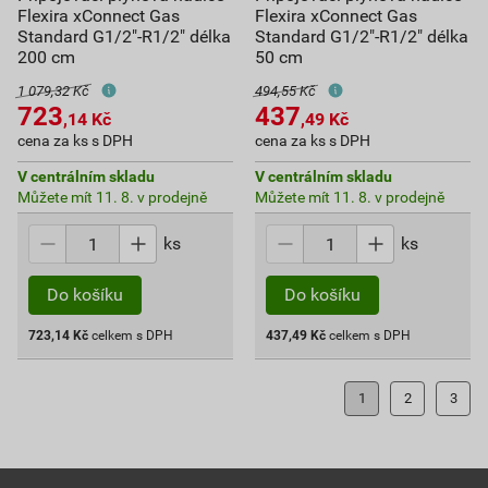
Flexira xConnect Gas
Flexira xConnect Gas
Standard G1/2"-R1/2" délka
Standard G1/2"-R1/2" délka
200 cm
50 cm
1 079,32 Kč
494,55 Kč
723
437
,14
Kč
,49
Kč
cena za ks s DPH
cena za ks s DPH
V centrálním skladu
V centrálním skladu
Můžete mít 11. 8. v prodejně
Můžete mít 11. 8. v prodejně
ks
ks
Do košíku
Do košíku
723,14
Kč
celkem s DPH
437,49
Kč
celkem s DPH
1
2
3