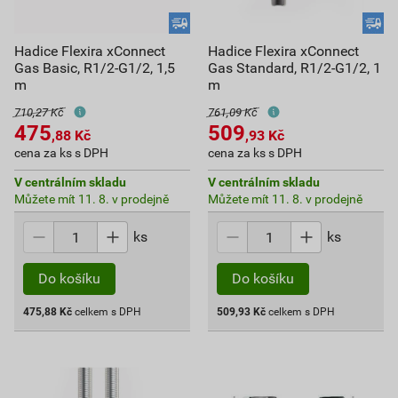
Hadice Flexira xConnect
Hadice Flexira xConnect
Gas Basic, R1/2-G1/2, 1,5
Gas Standard, R1/2-G1/2, 1
m
m
710,27 Kč
761,09 Kč
475
509
,88
Kč
,93
Kč
cena za ks s DPH
cena za ks s DPH
V centrálním skladu
V centrálním skladu
Můžete mít 11. 8. v prodejně
Můžete mít 11. 8. v prodejně
ks
ks
Do košíku
Do košíku
475,88
Kč
celkem s DPH
509,93
Kč
celkem s DPH