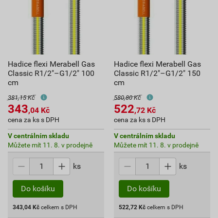
Hadice flexi Merabell Gas
Hadice flexi Merabell Gas
Classic R1/2"–G1/2" 100
Classic R1/2"–G1/2" 150
cm
cm
381,15 Kč
580,80 Kč
343
522
,04
Kč
,72
Kč
cena za ks s DPH
cena za ks s DPH
V centrálním skladu
V centrálním skladu
Můžete mít 11. 8. v prodejně
Můžete mít 11. 8. v prodejně
ks
ks
Do košíku
Do košíku
343,04
Kč
celkem s DPH
522,72
Kč
celkem s DPH