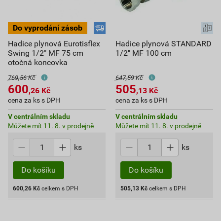
Hadice plynová Eurotisflex
Hadice plynová STANDARD
Swing 1/2" MF 75 cm
1/2" MF 100 cm
otočná koncovka
769,56 Kč
647,59 Kč
600
505
,26
Kč
,13
Kč
cena za ks s DPH
cena za ks s DPH
V centrálním skladu
V centrálním skladu
Můžete mít 11. 8. v prodejně
Můžete mít 11. 8. v prodejně
ks
ks
Do košíku
Do košíku
600,26
Kč
celkem s DPH
505,13
Kč
celkem s DPH