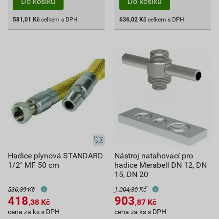
Do košíku
Do košíku
581,01
Kč
celkem s DPH
636,02
Kč
celkem s DPH
Hadice plynová STANDARD
Nástroj natahovací pro
1/2" MF 50 cm
hadice Merabell DN 12, DN
15, DN 20
536,39 Kč
1 004,30 Kč
418
903
,38
Kč
,87
Kč
cena za ks s DPH
cena za ks s DPH