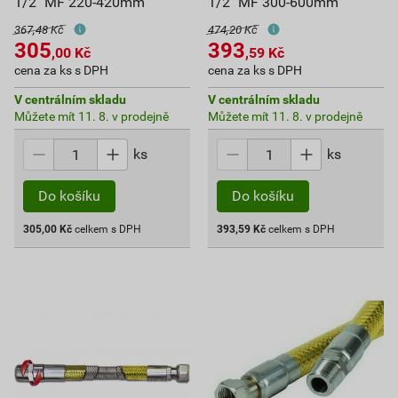
1/2" MF 220-420mm
1/2" MF 300-600mm
367,48 Kč
474,20 Kč
305
393
,00
Kč
,59
Kč
cena za ks s DPH
cena za ks s DPH
V centrálním skladu
V centrálním skladu
Můžete mít 11. 8. v prodejně
Můžete mít 11. 8. v prodejně
ks
ks
Do košíku
Do košíku
305,00
Kč
celkem s DPH
393,59
Kč
celkem s DPH