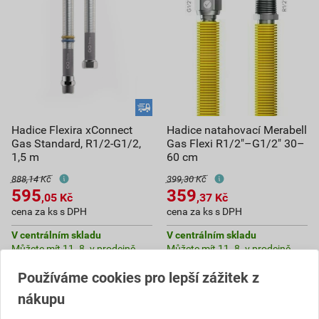
Hadice Flexira xConnect
Hadice natahovací Merabell
Gas Standard, R1/2-G1/2,
Gas Flexi R1/2"–G1/2" 30–
1,5 m
60 cm
888,14 Kč
399,30 Kč
595
359
,05
Kč
,37
Kč
cena za ks s DPH
cena za ks s DPH
V centrálním skladu
V centrálním skladu
Můžete mít 11. 8. v prodejně
Můžete mít 11. 8. v prodejně
Používáme cookies pro lepší zážitek z
ks
ks
nákupu
Do košíku
Do košíku