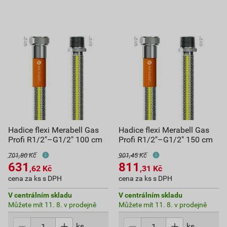
Hadice flexi Merabell Gas
Hadice flexi Merabell Gas
Profi R1/2"–G1/2" 100 cm
Profi R1/2"–G1/2" 150 cm
701,80 Kč
901,45 Kč
631
811
,62
Kč
,31
Kč
cena za ks s DPH
cena za ks s DPH
V centrálním skladu
V centrálním skladu
Můžete mít 11. 8. v prodejně
Můžete mít 11. 8. v prodejně
ks
ks