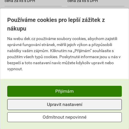
cena za ks s DPH
cena za ks s DPH
Na poptávku
Na poptávku
Používáme cookies pro lepší zážitek z
ks
ks
nákupu
Poptat
Poptat
Na webu dek.cz používáme soubory cookies, abychom zajistili
správné fungování stránek, měřili jejich výkon a přizpůsobili
23 817,52
Kč
celkem s DPH
19 084,73
Kč
celkem s DPH
nabídky vašim zájmům. Kliknutím na „Přijímám“ souhlasíte s
použitím všech typů cookies. Poskytnuté informace jsou u nás v
bezpečí a toto nastavení navíc můžete kdykoliv upravit nebo
vypnout.
Přijímám
Upravit nastavení
Odmítnout nepovinné
Světlík plochý otevíravý
Světlík plochý otevíravý