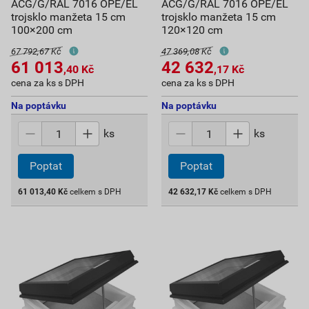
ACG/G/RAL 7016 OPE/EL
ACG/G/RAL 7016 OPE/EL
trojsklo manžeta 15 cm
trojsklo manžeta 15 cm
100×200 cm
120×120 cm
67 792,67 Kč
47 369,08 Kč
61 013
42 632
,40
Kč
,17
Kč
cena za ks s DPH
cena za ks s DPH
Na poptávku
Na poptávku
ks
ks
Poptat
Poptat
61 013,40
Kč
celkem s DPH
42 632,17
Kč
celkem s DPH