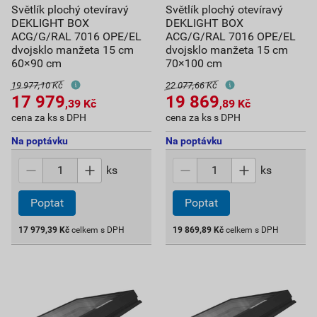
Světlík plochý otevíravý
Světlík plochý otevíravý
DEKLIGHT BOX
DEKLIGHT BOX
ACG/G/RAL 7016 OPE/EL
ACG/G/RAL 7016 OPE/EL
dvojsklo manžeta 15 cm
dvojsklo manžeta 15 cm
60×90 cm
70×100 cm
19 977,10 Kč
22 077,66 Kč
17 979
19 869
,39
Kč
,89
Kč
cena za ks s DPH
cena za ks s DPH
Na poptávku
Na poptávku
ks
ks
Poptat
Poptat
17 979,39
Kč
celkem s DPH
19 869,89
Kč
celkem s DPH