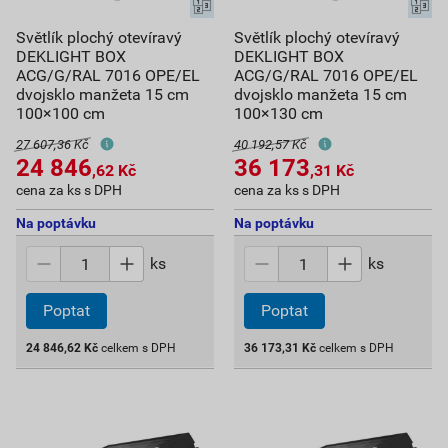
Světlík plochý otevíravý
Světlík plochý otevíravý
DEKLIGHT BOX
DEKLIGHT BOX
ACG/G/RAL 7016 OPE/EL
ACG/G/RAL 7016 OPE/EL
dvojsklo manžeta 15 cm
dvojsklo manžeta 15 cm
100×100 cm
100×130 cm
27 607,36 Kč
40 192,57 Kč
24 846
36 173
,62
Kč
,31
Kč
cena za ks s DPH
cena za ks s DPH
Na poptávku
Na poptávku
ks
ks
Poptat
Poptat
24 846,62
Kč
celkem s DPH
36 173,31
Kč
celkem s DPH