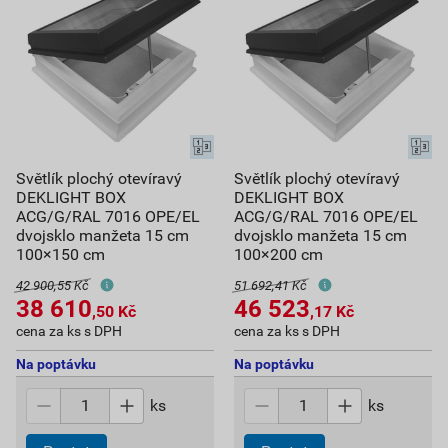
Světlík plochý otevíravý
Světlík plochý otevíravý
DEKLIGHT BOX
DEKLIGHT BOX
ACG/G/RAL 7016 OPE/EL
ACG/G/RAL 7016 OPE/EL
dvojsklo manžeta 15 cm
dvojsklo manžeta 15 cm
100×150 cm
100×200 cm
42 900,55 Kč
51 692,41 Kč
38 610
46 523
,50
Kč
,17
Kč
cena za ks s DPH
cena za ks s DPH
Na poptávku
Na poptávku
ks
ks