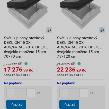
Světlík plochý otevíravý
Světlík plochý otevíravý
DEKLIGHT BOX
DEKLIGHT BOX
ACG/G/RAL 7016 OPE/EL
ACG/G/RAL 7016 OPE/EL
dvojsklo manžeta 15 cm
dvojsklo manžeta 15 cm
70×70 cm
75×120 cm
19 196,65 Kč
24 706,99 Kč
17 276
22 236
,99
Kč
,29
Kč
cena za ks s DPH
cena za ks s DPH
Na poptávku
Na poptávku
ks
ks
Poptat
Poptat