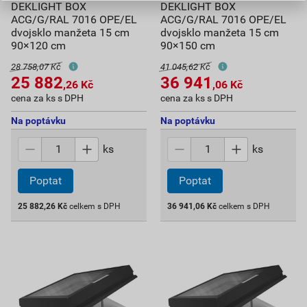
DEKLIGHT BOX
DEKLIGHT BOX
ACG/G/RAL 7016 OPE/EL
ACG/G/RAL 7016 OPE/EL
dvojsklo manžeta 15 cm
dvojsklo manžeta 15 cm
90×120 cm
90×150 cm
28 758,07 Kč
41 045,62 Kč
25 882
36 941
,26
Kč
,06
Kč
cena za ks s DPH
cena za ks s DPH
Na poptávku
Na poptávku
ks
ks
Poptat
Poptat
25 882,26
Kč
celkem s DPH
36 941,06
Kč
celkem s DPH