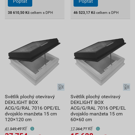
Poptat
Poptat
38 610,50
Kč
celkem s DPH
46 523,17
Kč
celkem s DPH
Světlík plochý otevíravý
Světlík plochý otevíravý
DEKLIGHT BOX
DEKLIGHT BOX
ACG/G/RAL 7016 OPE/EL
ACG/G/RAL 7016 OPE/EL
dvojsklo manžeta 15 cm
dvojsklo manžeta 15 cm
120×120 cm
60×60 cm
41 949,49 Kč
17 364,71 Kč