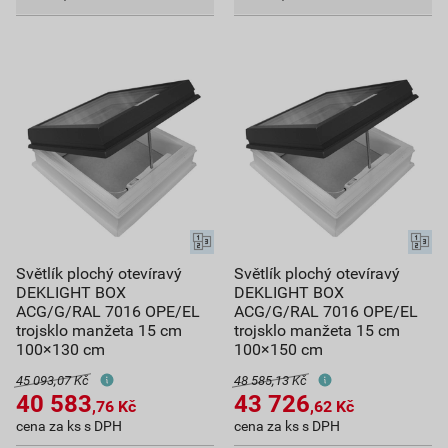
Světlík plochý otevíravý
Světlík plochý otevíravý
DEKLIGHT BOX
DEKLIGHT BOX
ACG/G/RAL 7016 OPE/EL
ACG/G/RAL 7016 OPE/EL
trojsklo manžeta 15 cm
trojsklo manžeta 15 cm
100×130 cm
100×150 cm
45 093,07 Kč
48 585,13 Kč
40 583
43 726
,76
Kč
,62
Kč
cena za ks s DPH
cena za ks s DPH