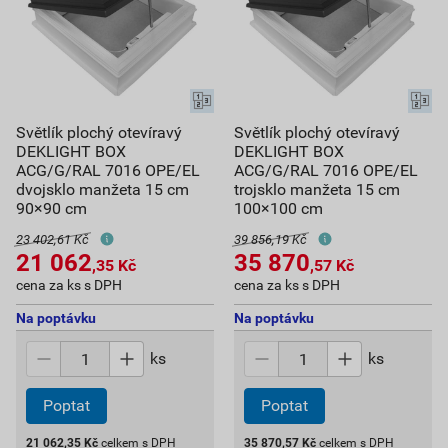
Světlík plochý otevíravý
Světlík plochý otevíravý
DEKLIGHT BOX
DEKLIGHT BOX
ACG/G/RAL 7016 OPE/EL
ACG/G/RAL 7016 OPE/EL
dvojsklo manžeta 15 cm
trojsklo manžeta 15 cm
90×90 cm
100×100 cm
23 402,61 Kč
39 856,19 Kč
21 062
35 870
,35
Kč
,57
Kč
cena za ks s DPH
cena za ks s DPH
Na poptávku
Na poptávku
ks
ks
Poptat
Poptat
21 062,35
Kč
celkem s DPH
35 870,57
Kč
celkem s DPH