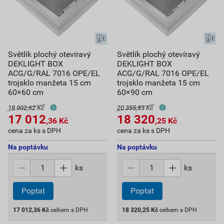
Světlík plochý otevíravý
Světlík plochý otevíravý
DEKLIGHT BOX
DEKLIGHT BOX
ACG/G/RAL 7016 OPE/EL
ACG/G/RAL 7016 OPE/EL
trojsklo manžeta 15 cm
trojsklo manžeta 15 cm
60×60 cm
60×90 cm
18 902,62 Kč
20 355,83 Kč
17 012
18 320
,36
Kč
,25
Kč
cena za ks s DPH
cena za ks s DPH
Na poptávku
Na poptávku
ks
ks
Poptat
Poptat
17 012,36
Kč
celkem s DPH
18 320,25
Kč
celkem s DPH