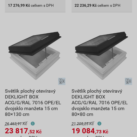
17 276,99
Kč
celkem s DPH
22 236,29
Kč
celkem s DPH
Světlík plochý otevíravý
Světlík plochý otevíravý
DEKLIGHT BOX
DEKLIGHT BOX
ACG/G/RAL 7016 OPE/EL
ACG/G/RAL 7016 OPE/EL
dvojsklo manžeta 15 cm
dvojsklo manžeta 15 cm
80×130 cm
80×80 cm
26 463,91 Kč
21 205,25 Kč
23 817
19 084
,52
Kč
,73
Kč