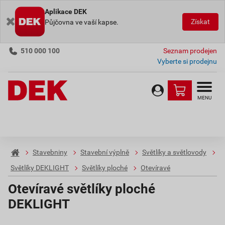
Aplikace DEK
Získat
Půjčovna ve vaší kapse.
510 000 100
Seznam prodejen
Vyberte si prodejnu
MENU
Stavebniny
Stavební výplně
Světlíky a světlovody
Světlíky DEKLIGHT
Světlíky ploché
Otevíravé
Otevíravé světlíky ploché
DEKLIGHT