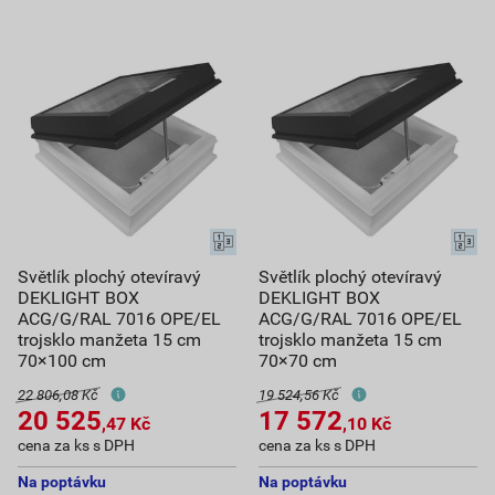
Světlík plochý otevíravý
Světlík plochý otevíravý
DEKLIGHT BOX
DEKLIGHT BOX
ACG/G/RAL 7016 OPE/EL
ACG/G/RAL 7016 OPE/EL
trojsklo manžeta 15 cm
trojsklo manžeta 15 cm
70×100 cm
70×70 cm
22 806,08 Kč
19 524,56 Kč
20 525
17 572
,47
Kč
,10
Kč
cena za ks s DPH
cena za ks s DPH
Na poptávku
Na poptávku