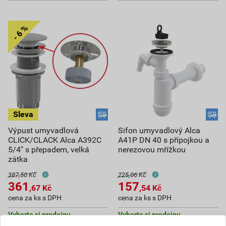
Výpust umyvadlová
Sifon umyvadlový Alca
CLICK/CLACK Alca A392C
A41P DN 40 s přípojkou a
5/4" s přepadem, velká
nerezovou mřížkou
zátka
387,50 Kč
225,06 Kč
361
157
,67
Kč
,54
Kč
cena za ks s DPH
cena za ks s DPH
Vyberte si prodejnu
Vyberte si prodejnu
Skladem v (54) prodejnách
Skladem v (53) prodejnách