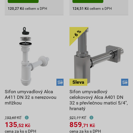
120,27
Kč
celkem s DPH
124,51
Kč
celkem s DPH
Sifon umyvadlový Alca
Sifon umyvadlový
A411 DN 32 s nerezovou
celokovový Alca A401 DN
mřížkou
32 s převlečnou maticí 5/4",
hranatý
193,60 Kč
921,11 Kč
135
859
,52
Kč
,71
Kč
cena za ks s DPH
cena za ks s DPH