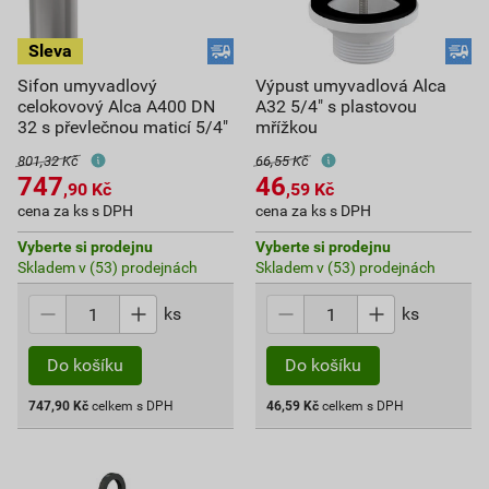
Sifon umyvadlový
Výpust umyvadlová Alca
celokovový Alca A400 DN
A32 5/4" s plastovou
32 s převlečnou maticí 5/4"
mřížkou
801,32 Kč
66,55 Kč
747
46
,90
Kč
,59
Kč
cena za ks s DPH
cena za ks s DPH
Vyberte si prodejnu
Vyberte si prodejnu
Skladem v (53) prodejnách
Skladem v (53) prodejnách
ks
ks
Do košíku
Do košíku
747,90
Kč
celkem s DPH
46,59
Kč
celkem s DPH