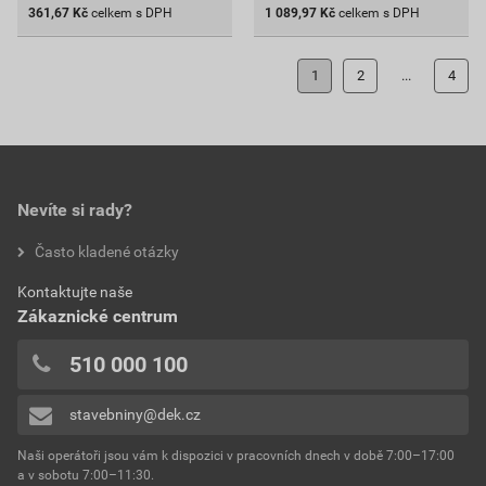
361,67
Kč
celkem s DPH
1 089,97
Kč
celkem s DPH
1
2
...
4
Nevíte si rady?
Často kladené otázky
Kontaktujte naše
Zákaznické centrum
510 000 100
stavebniny@dek.cz
Naši operátoři jsou vám k dispozici v pracovních dnech v době 7:00–17:00
a v sobotu 7:00–11:30.