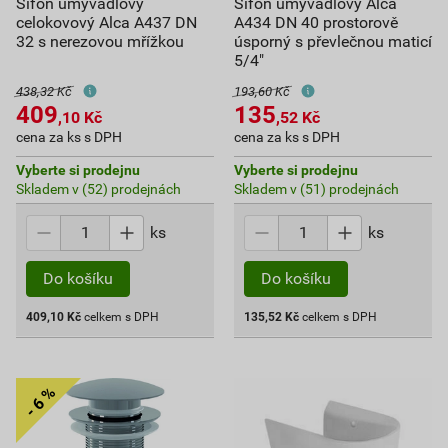
Sifon umyvadlový
Sifon umyvadlový Alca
celokovový Alca A437 DN
A434 DN 40 prostorově
32 s nerezovou mřížkou
úsporný s převlečnou maticí
5/4"
438,32 Kč
193,60 Kč
409
135
,10
Kč
,52
Kč
cena za ks s DPH
cena za ks s DPH
Vyberte si prodejnu
Vyberte si prodejnu
Skladem v (52) prodejnách
Skladem v (51) prodejnách
ks
ks
Do košíku
Do košíku
409,10
Kč
celkem s DPH
135,52
Kč
celkem s DPH