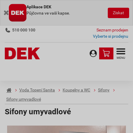
Aplikace DEK
Získat
Půjčovna ve vaší kapse.
510 000 100
Seznam prodejen
Vyberte si prodejnu
MENU
Voda Topení Sanita
Koupelny a WC
Sifony
Sifony umyvadlové
Sifony umyvadlové