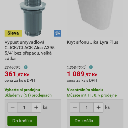
Výpust umyvadlová
Kryt sifonu Jika Lyra Plus
CLICK/CLACK Alca A395
5/4" bez přepadu, velká
zátka
387,50 Kč
1 362,46 Kč
361
1 089
,67
Kč
,97
Kč
cena za ks s DPH
cena za ks s DPH
Vyberte si prodejnu
V centrálním skladu
Skladem v (51) prodejnách
Můžete mít 11. 8. v prodejně
ks
ks
Do košíku
Do košíku