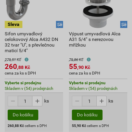
Sifon umyvadlový
Výpust umyvadlová Alca
celokovový Alca A432 DN
A31 5/4" s nerezovou
32 tvar "U", s převlečnou
mřížkou
maticí 5/4"
279,51 Kč
79,86 Kč
260
55
,88
Kč
,90
Kč
cena za ks s DPH
cena za ks s DPH
Vyberte si prodejnu
Vyberte si prodejnu
Skladem v (54) prodejnách
Skladem v (54) prodejnách
ks
ks
Do košíku
Do košíku
260,88
Kč
celkem s DPH
55,90
Kč
celkem s DPH