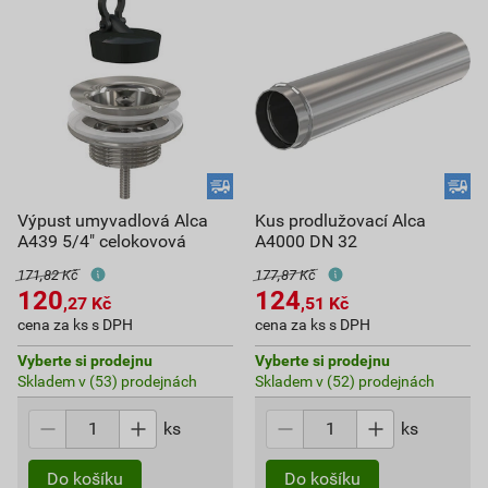
Výpust umyvadlová Alca
Kus prodlužovací Alca
A439 5/4" celokovová
A4000 DN 32
171,82 Kč
177,87 Kč
120
124
,27
Kč
,51
Kč
cena za ks s DPH
cena za ks s DPH
Vyberte si prodejnu
Vyberte si prodejnu
Skladem v (53) prodejnách
Skladem v (52) prodejnách
ks
ks
Do košíku
Do košíku