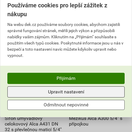
Používáme cookies pro lepší zážitek z
ks
ks
nákupu
Na webu dek.cz používáme soubory cookies, abychom zajistili
Do košíku
Do košíku
správné fungování stránek, měřili jejich výkon a přizpůsobili
361,67
Kč
celkem s DPH
157,54
Kč
celkem s DPH
nabídky vašim zájmům. Kliknutím na „Přijímám“ souhlasíte s
použitím všech typů cookies. Poskytnuté informace jsou u nás v
bezpečí a toto nastavení navíc můžete kdykoliv upravit nebo
vypnout.
Přijímám
Upravit nastavení
Odmítnout nepovinné
Sifon umyvadlový
Mezikus Alca A300 5/4" s
celokovový Alca A431 DN
přípojkou
32 s převlečnou maticí 5/4"