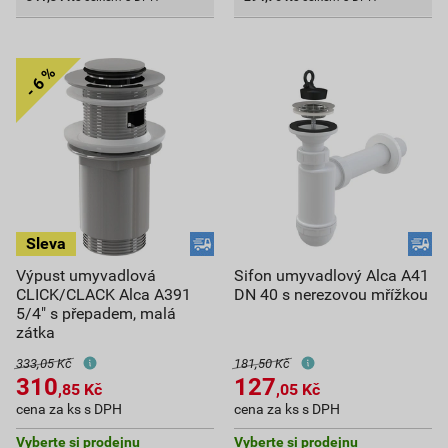
Výpust umyvadlová
Sifon umyvadlový Alca A41
CLICK/CLACK Alca A391
DN 40 s nerezovou mřížkou
5/4" s přepadem, malá
zátka
333,05 Kč
181,50 Kč
310
127
,85
Kč
,05
Kč
cena za ks s DPH
cena za ks s DPH
Vyberte si prodejnu
Vyberte si prodejnu