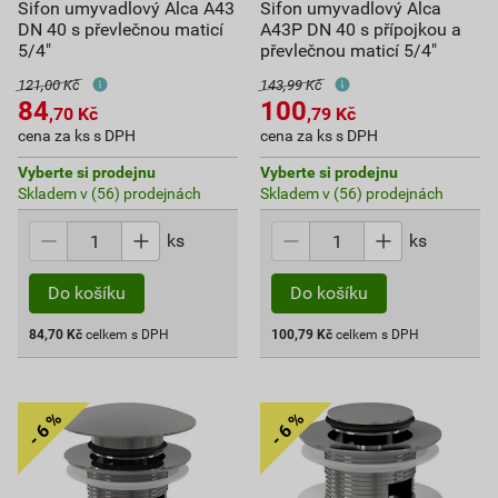
Sifon umyvadlový Alca A43
Sifon umyvadlový Alca
DN 40 s převlečnou maticí
A43P DN 40 s přípojkou a
5/4"
převlečnou maticí 5/4"
121,00 Kč
143,99 Kč
84
100
,70
Kč
,79
Kč
cena za ks s DPH
cena za ks s DPH
Vyberte si prodejnu
Vyberte si prodejnu
Skladem v (56) prodejnách
Skladem v (56) prodejnách
ks
ks
Do košíku
Do košíku
84,70
Kč
celkem s DPH
100,79
Kč
celkem s DPH