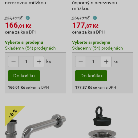
nerezovou mřížkou
úsporný s nerezovou
mřížkou
237,16 Kč
254,10 Kč
166
177
,01
Kč
,87
Kč
cena za ks s DPH
cena za ks s DPH
Vyberte si prodejnu
Vyberte si prodejnu
Skladem v (54) prodejnách
Skladem v (54) prodejnách
ks
ks
Do košíku
Do košíku
166,01
Kč
celkem s DPH
177,87
Kč
celkem s DPH