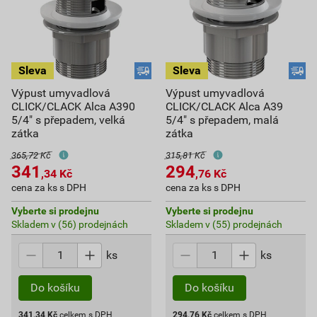
Výpust umyvadlová
Výpust umyvadlová
CLICK/CLACK Alca A390
CLICK/CLACK Alca A39
5/4" s přepadem, velká
5/4" s přepadem, malá
zátka
zátka
365,72 Kč
315,81 Kč
341
294
,34
Kč
,76
Kč
cena za ks s DPH
cena za ks s DPH
Vyberte si prodejnu
Vyberte si prodejnu
Skladem v (56) prodejnách
Skladem v (55) prodejnách
ks
ks
Do košíku
Do košíku
341,34
Kč
celkem s DPH
294,76
Kč
celkem s DPH