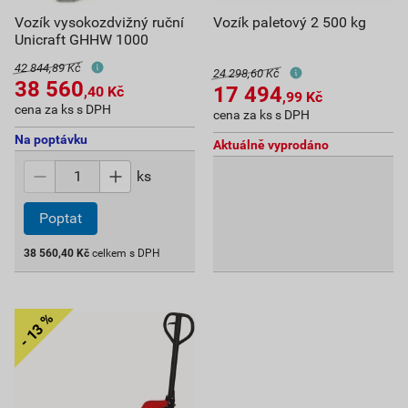
Vozík vysokozdvižný ruční
Vozík paletový 2 500 kg
Unicraft GHHW 1000
42 844,89 Kč
24 298,60 Kč
38 560
17 494
,40
Kč
,99
Kč
cena za ks s DPH
cena za ks s DPH
Na poptávku
Aktuálně vyprodáno
ks
Poptat
38 560,40
Kč
celkem s DPH