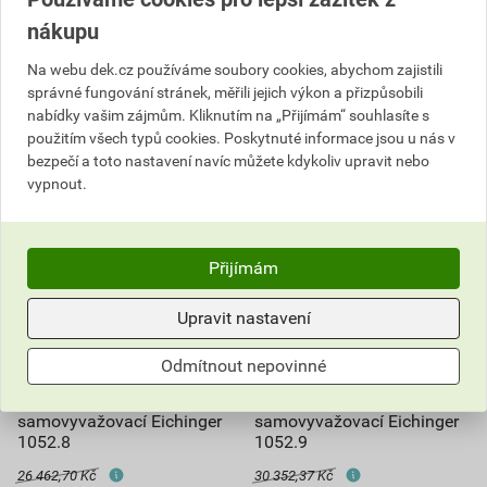
ks
ks
nákupu
Do košíku
Poptat
Na webu dek.cz používáme soubory cookies, abychom zajistili
správné fungování stránek, měřili jejich výkon a přizpůsobili
2 949,70
Kč
celkem s DPH
15 201,35
Kč
celkem s DPH
nabídky vašim zájmům. Kliknutím na „Přijímám“ souhlasíte s
použitím všech typů cookies. Poskytnuté informace jsou u nás v
bezpečí a toto nastavení navíc můžete kdykoliv upravit nebo
vypnout.
Přijímám
Upravit nastavení
Odmítnout nepovinné
Vidle paletové
Vidle paletové
samovyvažovací Eichinger
samovyvažovací Eichinger
1052.8
1052.9
26 462,70 Kč
30 352,37 Kč