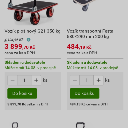
Vozík plošinový G21 350 kg
Vozík transportní Festa
580×290 mm 200 kg
4 104,95 Kč
3 899
484
,70
Kč
,19
Kč
cena za ks s DPH
cena za ks s DPH
Skladem u dodavatele
Skladem u dodavatele
Můžete mít 14.08. v prodejně
Můžete mít 14.08. v prodejně
ks
ks
Do košíku
Do košíku
3 899,70
Kč
celkem s DPH
484,19
Kč
celkem s DPH