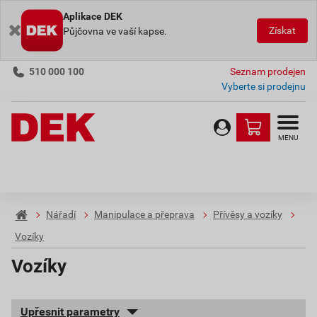
Aplikace DEK
Získat
Půjčovna ve vaší kapse.
510 000 100
Seznam prodejen
Vyberte si prodejnu
MENU
Nářadí
Manipulace a přeprava
Přívěsy a vozíky
Vozíky
Vozíky
Upřesnit parametry