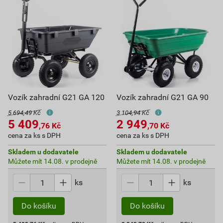
Vozík zahradní G21 GA 120
Vozík zahradní G21 GA 90
5 694,49 Kč
3 104,94 Kč
5 409
2 949
,76
Kč
,70
Kč
cena za ks s DPH
cena za ks s DPH
Skladem u dodavatele
Skladem u dodavatele
Můžete mít 14.08. v prodejně
Můžete mít 14.08. v prodejně
ks
ks
Do košíku
Do košíku