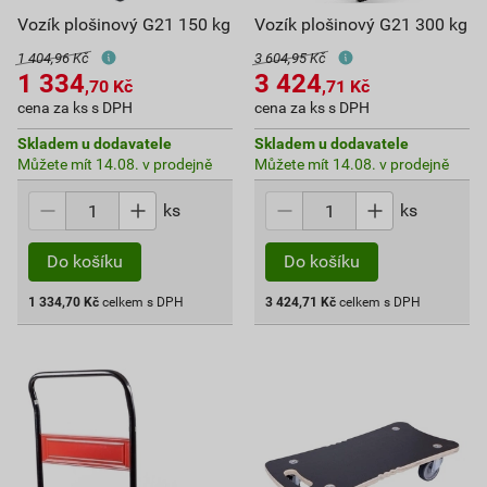
Vozík plošinový G21 150 kg
Vozík plošinový G21 300 kg
1 404,96 Kč
3 604,95 Kč
1 334
3 424
,70
Kč
,71
Kč
cena za ks s DPH
cena za ks s DPH
Skladem u dodavatele
Skladem u dodavatele
Můžete mít 14.08. v prodejně
Můžete mít 14.08. v prodejně
ks
ks
Do košíku
Do košíku
1 334,70
Kč
celkem s DPH
3 424,71
Kč
celkem s DPH