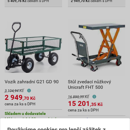
5 409,76
Kč
celkem s DPH
2 949,70
Kč
celkem s DPH
Vozík zahradní G21 GD 90
Stůl zvedací nůžkový
Unicraft FHT 500
3 104,94 Kč
2 949
16 890,39 Kč
,70
Kč
15 201
cena za ks s DPH
,35
Kč
cena za ks s DPH
Skladem u dodavatele
Můžete mít 14.08. v prodejně
Na poptávku
Používáme cookies pro lepší zážitek z