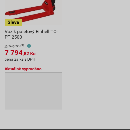
Vozík paletový Einhell TC-
PT 2500
9 019,07 Kč
7 794
,82
Kč
cena za ks s DPH
Aktuálně vyprodáno