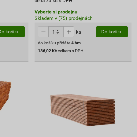
cena za ks s DPH
Vyberte si prodejnu
Skladem v (75) prodejnách
ks
Do košíku
Do košíku
do košíku přidáte
4
bm
136,02
Kč
celkem s DPH