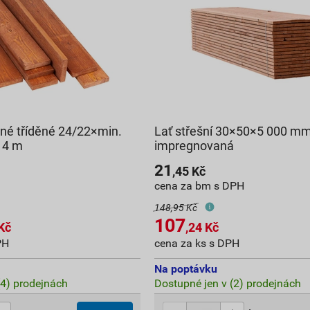
né tříděné 24/22×min.
Lať střešní 30×50×5 000 m
 4 m
impregnovaná
21
,45
Kč
cena za bm s DPH
148,95 Kč
107
Kč
,24
Kč
PH
cena za ks s DPH
Na poptávku
(4) prodejnách
Dostupné jen v (2) prodejnách