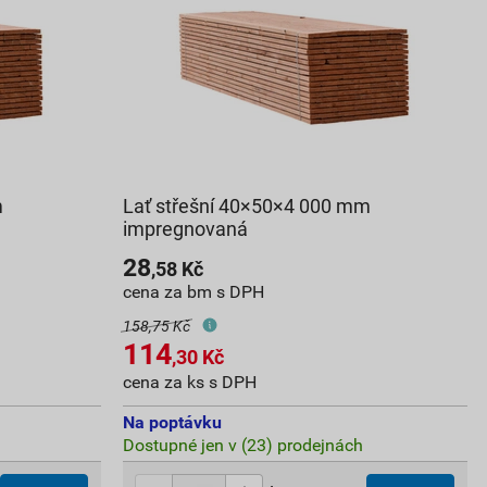
m
Lať střešní 40×50×4 000 mm
impregnovaná
28
,58
Kč
cena za bm s DPH
158,75 Kč
114
,30
Kč
cena za ks s DPH
Na poptávku
Dostupné jen v (23) prodejnách