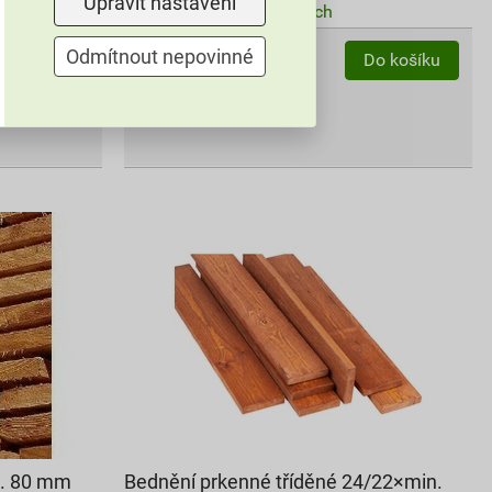
Upravit nastavení
Skladem v (40) prodejnách
Odmítnout nepovinné
bm
Do košíku
Do košíku
34,29
Kč
celkem s DPH
n. 80 mm
Bednění prkenné tříděné 24/22×min.