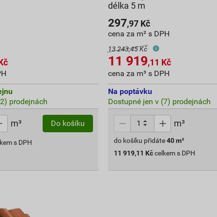
délka 5 m
297
,97
Kč
cena za m² s DPH
13 243,45 Kč
11 919
Kč
,11
Kč
PH
cena za m³ s DPH
ejnu
Na poptávku
(2) prodejnách
Dostupné jen v (7) prodejnách
m³
m³
Do košíku
do košíku přidáte
40
m²
lkem s DPH
11 919,11
Kč
celkem s DPH