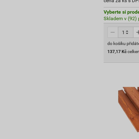
cena za ks s D
Vyberte si prod
Skladem v (92) 
do košíku přidát
137,17
Kč
celke