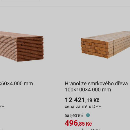
0×60×4 000 mm
Hranol ze smrkového dřeva
á
100×100×4 000 mm
12 421
,19
Kč
PH
cena za m³ s DPH
584,53 Kč
496
,85
Kč