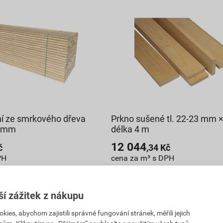
í ze smrkového dřeva
Prkno sušené tl. 22-23 mm 
0 mm
délka 4 m
12 044
č
,34
Kč
PH
cena za m³ s DPH
147,74 Kč
132
Kč
,97
Kč
ší zážitek z nákupu
DPH
cena za ks s DPH
es, abychom zajistili správné fungování stránek, měřili jejich
ejnu
Vyberte si prodejnu