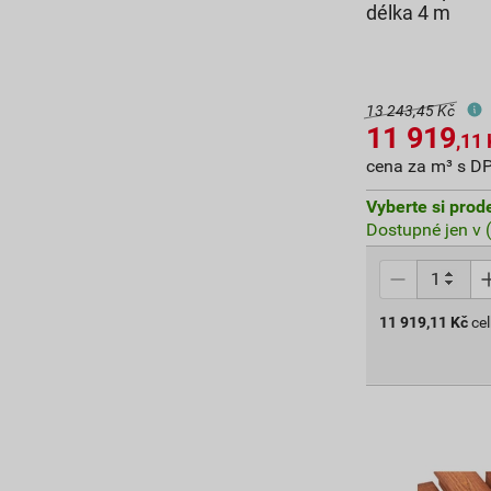
délka 4 m
13 243,45 Kč
11 919
,11
cena za m³ s D
Vyberte si prod
Dostupné jen v 
11 919,11
Kč
ce