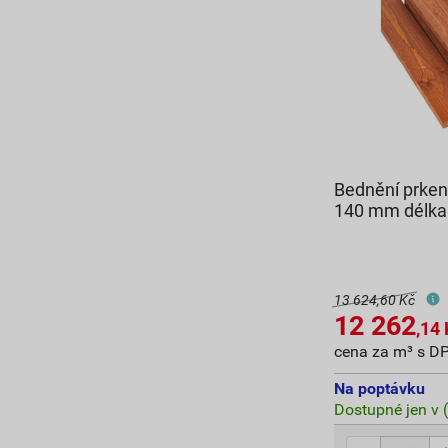
Bednění prken
140 mm délka
13 624,60 Kč
12 262
,14
cena za m³ s D
Na poptávku
Dostupné jen v 