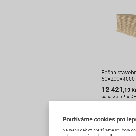
Fošna stavebn
50×200×400
12 421
,19
K
cena za m³ s D
32 148,97 Kč
27 326
,63
Používáme cookies pro lep
cena za bal. s 
Na webu dek.cz používáme soubory cooki
Vyberte si prod