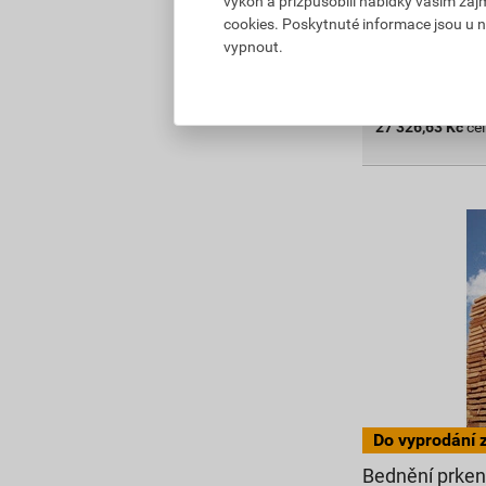
výkon a přizpůsobili nabídky vašim záj
Skladem v (61) 
cookies. Poskytnuté informace jsou u n
vypnout.
do košíku přidát
27 326,63
Kč
ce
Bednění prke