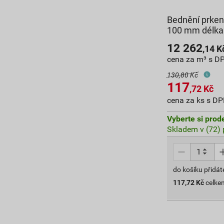
Bednění prken
100 mm délka
12 262
,14
K
cena za m³ s D
130,80 Kč
117
,72
Kč
cena za ks s D
Vyberte si prod
Skladem v (72) 
do košíku přidát
117,72
Kč
celke