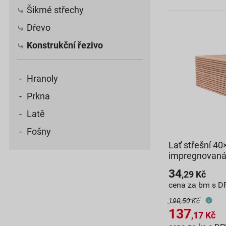
Šikmé střechy
Dřevo
Konstrukční řezivo
Hranoly
Prkna
Latě
Fošny
Lať střešní 4
impregnovan
34
,29
Kč
cena za bm s D
190,50 Kč
137
,17
Kč