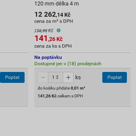
120 mm délka 4 m
12 262
,14
Kč
cena za m³ s DPH
156,96 Kč
141
,26
Kč
cena za ks s DPH
Na poptávku
Dostupné jen v (18) prodejnách
ks
Poptat
Poptat
do košíku přidáte
0,01
m³
141,26
Kč
celkem s DPH