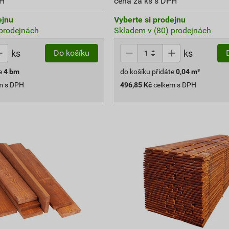
PH
cena za ks s DPH
ejnu
Vyberte si prodejnu
prodejnách
Skladem v (80) prodejnách
ks
ks
Do košíku
e
4
bm
do košíku přidáte
0,04
m³
m s DPH
496,85
Kč
celkem s DPH