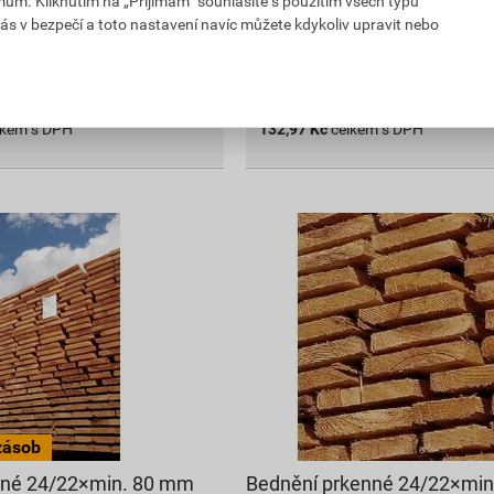
mům. Kliknutím na „Přijímám“ souhlasíte s použitím všech typů
prodejnách
Skladem v (56) prodejnách
ás v bezpečí a toto nastavení navíc můžete kdykoliv upravit nebo
bal.
ks
Do košíku
e
2,2
m³
do košíku přidáte
0,01
m³
lkem s DPH
132,97
Kč
celkem s DPH
nné 24/22×min. 80 mm
Bednění prkenné 24/22×mi