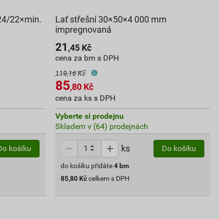
24/22×min.
Lať střešní 30×50×4 000 mm
impregnovaná
21
,45
Kč
cena za bm s DPH
119,16 Kč
85
,80
Kč
cena za ks s DPH
Vyberte si prodejnu
Skladem v (64) prodejnách
ks
Do košíku
Do košíku
do košíku přidáte
4
bm
85,80
Kč
celkem s DPH