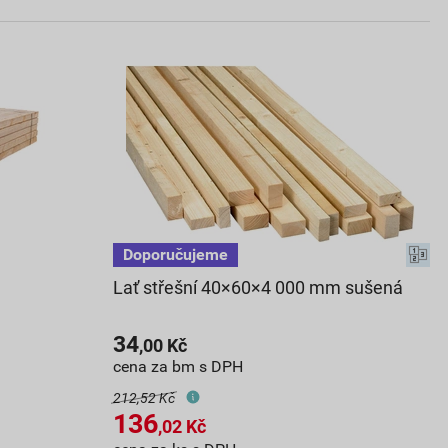
Lať střešní 40×60×4 000 mm sušená
34
,00
Kč
cena za bm s DPH
212,52 Kč
136
,02
Kč