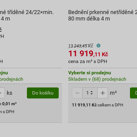
né tříděné 24/22×min.
Bednění prkenné netříděné 
 4 m
80 mm délka 4 m
č
PH
13 243,45 Kč
11 919
,11
Kč
PH
cena za m³ s DPH
ejnu
Vyberte si prodejnu
prodejnách
Skladem v (68) prodejnách
ks
m³
Do košíku
e
0,01
m³
11 919,11
Kč
celkem s DPH
m s DPH