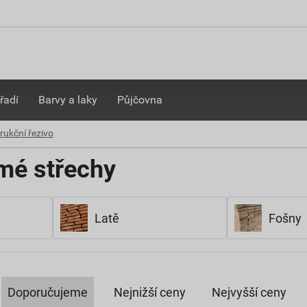
řadí
Barvy a laky
Půjčovna
rukční řezivo
kmé střechy
Latě
Fošny
Doporučujeme
Nejnižší ceny
Nejvyšší ceny