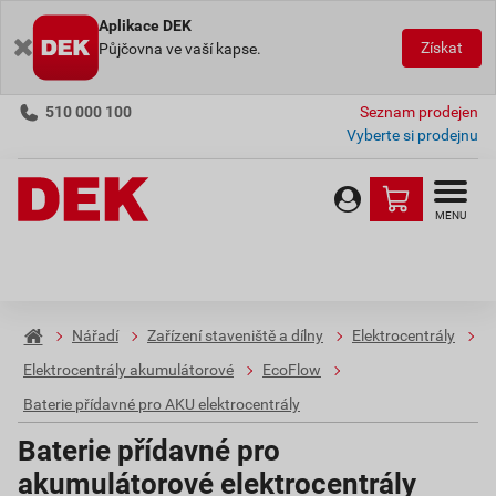
Aplikace DEK
Získat
Půjčovna ve vaší kapse.
510 000 100
Seznam prodejen
Vyberte si prodejnu
MENU
Nářadí
Zařízení staveniště a dílny
Elektrocentrály
Elektrocentrály akumulátorové
EcoFlow
Baterie přídavné pro AKU elektrocentrály
Baterie přídavné pro
akumulátorové elektrocentrály