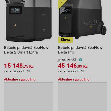
Baterie přídavná EcoFlow
Baterie přídavná EcoFlow
Delta 2 Smart Extra
Delta Pro
48 962,93 Kč
15 148
45 146
,75
Kč
,09
Kč
cena za ks s DPH
cena za ks s DPH
Aktuálně vyprodáno
Aktuálně vyprodáno