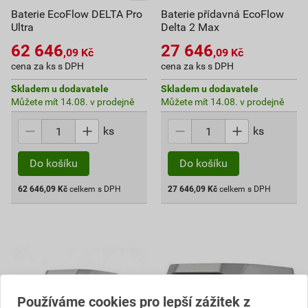
Baterie EcoFlow DELTA Pro
Baterie přídavná EcoFlow
Ultra
Delta 2 Max
62 646
27 646
,09
Kč
,09
Kč
cena za ks s DPH
cena za ks s DPH
Skladem u dodavatele
Skladem u dodavatele
Můžete mít 14.08. v prodejně
Můžete mít 14.08. v prodejně
ks
ks
Do košíku
Do košíku
62 646,09
Kč
celkem s DPH
27 646,09
Kč
celkem s DPH
Používáme cookies pro lepší zážitek z