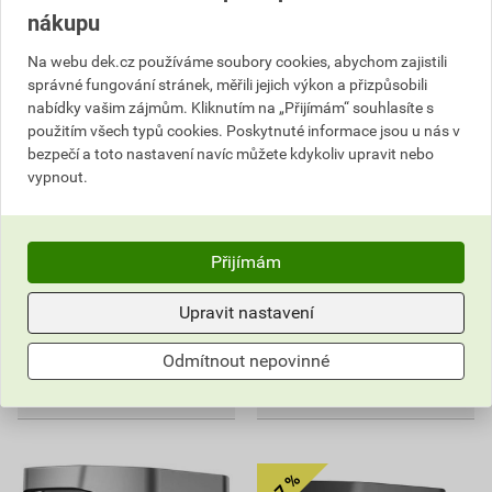
nákupu
Na webu dek.cz používáme soubory cookies, abychom zajistili
správné fungování stránek, měřili jejich výkon a přizpůsobili
nabídky vašim zájmům. Kliknutím na „Přijímám“ souhlasíte s
Baterie přídavná EcoFlow
Baterie přídavná EcoFlow
použitím všech typů cookies. Poskytnuté informace jsou u nás v
Delta 3
DELTA 3 Pro
bezpečí a toto nastavení navíc můžete kdykoliv upravit nebo
15 146
62 646
,09
Kč
,09
Kč
vypnout.
cena za ks s DPH
cena za ks s DPH
Skladem u dodavatele
Skladem u dodavatele
Můžete mít 14.08. v prodejně
Můžete mít 14.08. v prodejně
Přijímám
ks
ks
Upravit nastavení
Do košíku
Do košíku
Odmítnout nepovinné
15 146,09
Kč
celkem s DPH
62 646,09
Kč
celkem s DPH