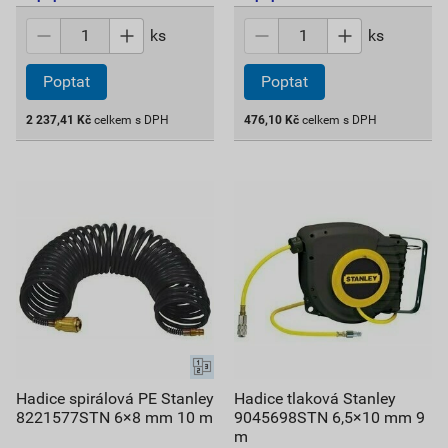
ks
ks
Poptat
Poptat
2 237,41
Kč
celkem s DPH
476,10
Kč
celkem s DPH
Hadice spirálová PE Stanley
Hadice tlaková Stanley
8221577STN 6×8 mm 10 m
9045698STN 6,5×10 mm 9
m