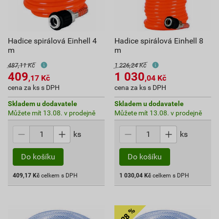
Hadice spirálová Einhell 4
Hadice spirálová Einhell 8
m
m
487,11 Kč
1 226,24 Kč
409
1 030
,17
Kč
,04
Kč
cena za ks s DPH
cena za ks s DPH
Skladem u dodavatele
Skladem u dodavatele
Můžete mít 13.08. v prodejně
Můžete mít 13.08. v prodejně
ks
ks
Do košíku
Do košíku
409,17
Kč
celkem s DPH
1 030,04
Kč
celkem s DPH