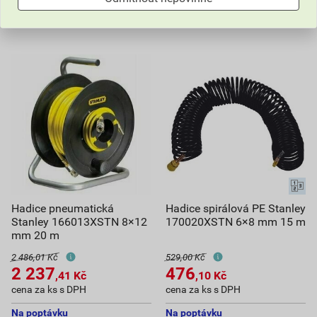
698,30
Kč
celkem s DPH
440,98
Kč
celkem s DPH
Hadice pneumatická
Hadice spirálová PE Stanley
Stanley 166013XSTN 8×12
170020XSTN 6×8 mm 15 m
mm 20 m
2 486,01 Kč
529,00 Kč
2 237
476
,41
Kč
,10
Kč
cena za ks s DPH
cena za ks s DPH
Na poptávku
Na poptávku