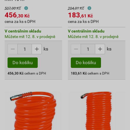
507,00 Kč
204,01 Kč
456
183
,30
Kč
,61
Kč
cena za ks s DPH
cena za ks s DPH
V centrálním skladu
V centrálním skladu
Můžete mít 12. 8. v prodejně
Můžete mít 12. 8. v prodejně
ks
ks
Do košíku
Do košíku
456,30
Kč
celkem s DPH
183,61
Kč
celkem s DPH