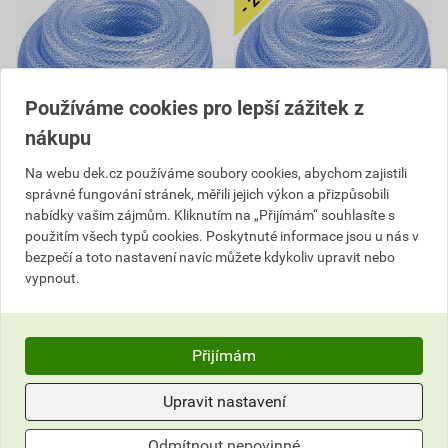
Používáme cookies pro lepší zážitek z
nákupu
Na webu dek.cz používáme soubory cookies, abychom zajistili
Hadice vysokotlaká Einhell
Hadice vysokotlaká Einhell
správné fungování stránek, měřili jejich výkon a přizpůsobili
10 m
15 m
nabídky vašim zájmům. Kliknutím na „Přijímám“ souhlasíte s
použitím všech typů cookies. Poskytnuté informace jsou u nás v
831,32 Kč
620,00 Kč
bezpečí a toto nastavení navíc můžete kdykoliv upravit nebo
698
440
,30
Kč
,98
Kč
vypnout.
cena za ks s DPH
cena za ks s DPH
Skladem u dodavatele
Skladem u dodavatele
Můžete mít 13.08. v prodejně
Můžete mít 13.08. v prodejně
Přijímám
ks
ks
Upravit nastavení
Do košíku
Do košíku
Odmítnout nepovinné