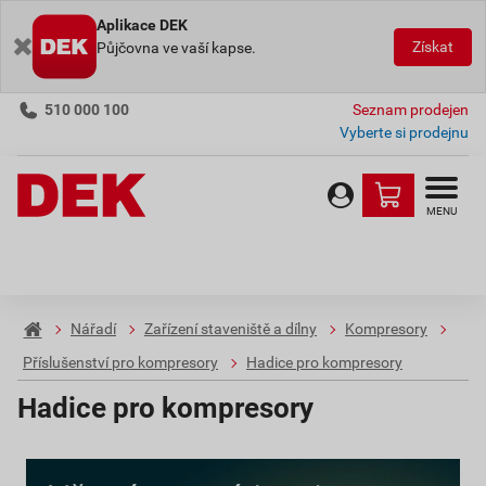
Aplikace DEK
Získat
Půjčovna ve vaší kapse.
510 000 100
Seznam prodejen
Vyberte si prodejnu
MENU
Nářadí
Zařízení staveniště a dílny
Kompresory
Příslušenství pro kompresory
Hadice pro kompresory
Hadice pro kompresory