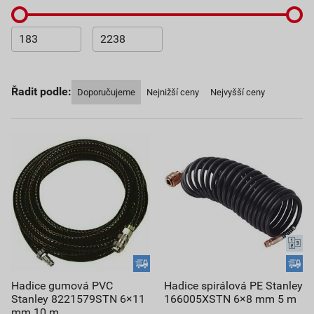
Řadit podle:
Doporučujeme
Nejnižší ceny
Nejvyšší ceny
Hadice gumová PVC
Hadice spirálová PE Stanley
Stanley 8221579STN 6×11
166005XSTN 6×8 mm 5 m
mm 10 m