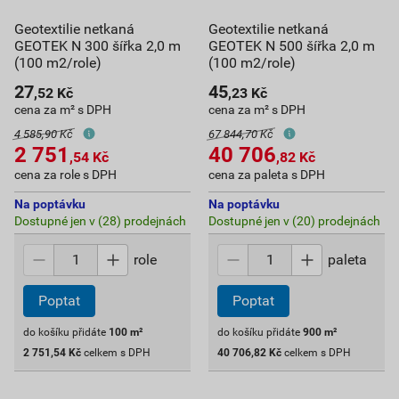
Geotextilie netkaná
Geotextilie netkaná
GEOTEK N 300 šířka 2,0 m
GEOTEK N 500 šířka 2,0 m
(100 m2/role)
(100 m2/role)
27
45
,52
Kč
,23
Kč
cena za m² s DPH
cena za m² s DPH
4 585,90 Kč
67 844,70 Kč
2 751
40 706
,54
Kč
,82
Kč
cena za role s DPH
cena za paleta s DPH
Na poptávku
Na poptávku
Dostupné jen v (28) prodejnách
Dostupné jen v (20) prodejnách
role
paleta
Poptat
Poptat
do košíku přidáte
100
m²
do košíku přidáte
900
m²
2 751,54
Kč
celkem s DPH
40 706,82
Kč
celkem s DPH