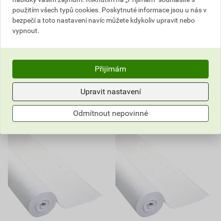
cena za role s DPH
cena za role s DPH
použitím všech typů cookies. Poskytnuté informace jsou u nás v
Na poptávku
Na poptávku
bezpečí a toto nastavení navíc můžete kdykoliv upravit nebo
Dostupné jen v (26) prodejnách
Dostupné jen v (25) prodejnách
vypnout.
role
role
Přijímám
Poptat
Poptat
do košíku přidáte
100
m²
do košíku přidáte
50
m²
Upravit nastavení
2 860,44
Kč
celkem s DPH
2 381,28
Kč
celkem s DPH
Odmítnout nepovinné