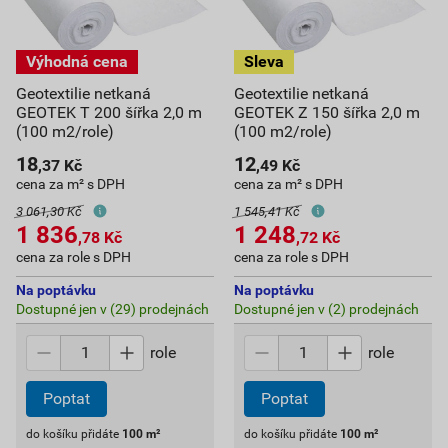
Geotextilie netkaná
Geotextilie netkaná
GEOTEK T 200 šířka 2,0 m
GEOTEK Z 150 šířka 2,0 m
(100 m2/role)
(100 m2/role)
18
12
,37
Kč
,49
Kč
cena za m² s DPH
cena za m² s DPH
3 061,30 Kč
1 545,41 Kč
1 836
1 248
,78
Kč
,72
Kč
cena za role s DPH
cena za role s DPH
Na poptávku
Na poptávku
Dostupné jen v (29) prodejnách
Dostupné jen v (2) prodejnách
role
role
Poptat
Poptat
do košíku přidáte
100
m²
do košíku přidáte
100
m²