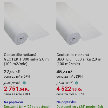
Geotextilie netkaná
Geotextilie netkaná
GEOTEK T 300 šířka 2,0 m
GEOTEK T 500 šířka 2,0 m
(100 m2/role)
(100 m2/role)
27
45
,52
Kč
,23
Kč
cena za m² s DPH
cena za m² s DPH
4 585,90 Kč
7 538,30 Kč
2 751
4 522
,54
Kč
,98
Kč
cena za role s DPH
cena za role s DPH
Na poptávku
Na poptávku
Dostupné jen v (25) prodejnách
Dostupné jen v (28) prodejnách