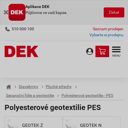
Aplikace DEK
Získat
Půjčovna ve vaší kapse.
510 000 100
Seznam prodejen
Vyberte si prodejnu
MENU
Stavebniny
Ploché střechy
Separační fólie a geotextilie
Polyesterové geotextilie - PES
Polyesterové geotextilie PES
GEOTEK Z
GEOTEK N