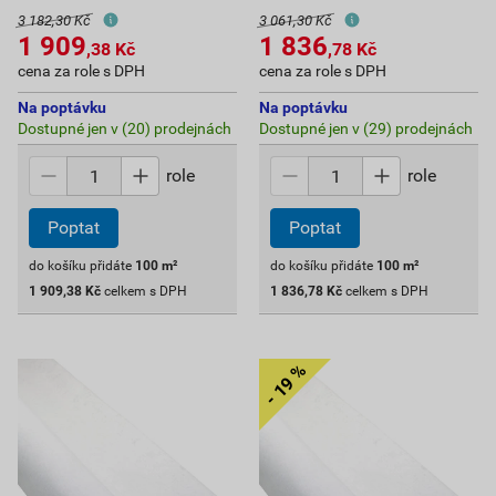
3 182,30 Kč
3 061,30 Kč
1 909
1 836
,38
Kč
,78
Kč
cena za role s DPH
cena za role s DPH
Na poptávku
Na poptávku
Dostupné jen v (20) prodejnách
Dostupné jen v (29) prodejnách
role
role
Poptat
Poptat
do košíku přidáte
100
m²
do košíku přidáte
100
m²
1 909,38
Kč
celkem s DPH
1 836,78
Kč
celkem s DPH