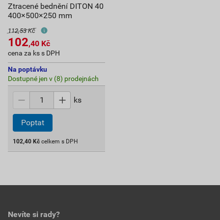
Ztracené bednění DITON 40
400×500×250 mm
112,53 Kč
102
,40
Kč
cena za ks s DPH
Na poptávku
Dostupné jen v (8) prodejnách
ks
Poptat
102,40
Kč
celkem s DPH
Nevíte si rady?