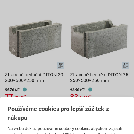
Ztracené bednění DITON 20
Ztracené bednění DITON 25
200×500×250 mm
250×500×250 mm
84,70 Kč
91,96 Kč
77
83
,08
Kč
,68
Kč
cena za ks s DPH
cena za ks s DPH
Používáme cookies pro lepší zážitek z
Na poptávku
Na poptávku
nákupu
Dostupné jen v (6) prodejnách
Dostupné jen v (4) prodejnách
Na webu dek.cz používáme soubory cookies, abychom zajistili
ks
ks