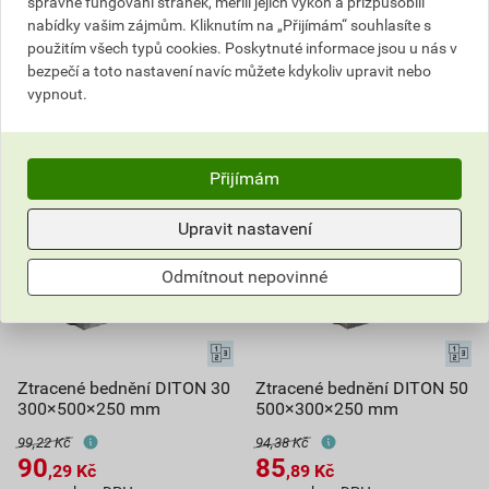
správné fungování stránek, měřili jejich výkon a přizpůsobili
nabídky vašim zájmům. Kliknutím na „Přijímám“ souhlasíte s
Poptat
Poptat
použitím všech typů cookies. Poskytnuté informace jsou u nás v
bezpečí a toto nastavení navíc můžete kdykoliv upravit nebo
77,08
Kč
celkem s DPH
83,68
Kč
celkem s DPH
vypnout.
Přijímám
Upravit nastavení
Odmítnout nepovinné
Ztracené bednění DITON 30
Ztracené bednění DITON 50
300×500×250 mm
500×300×250 mm
99,22 Kč
94,38 Kč
90
85
,29
Kč
,89
Kč