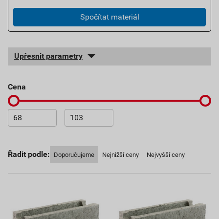
Spočítat materiál
Upřesnit parametry
cena
Řadit podle:
Doporučujeme
Nejnižší ceny
Nejvyšší ceny