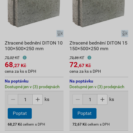
Ztracené bednění DITON 10
Ztracené bednění DITON 15
100×500×250 mm
150×500×250 mm
75,02 Kč
79,86 Kč
68
72
,27
Kč
,67
Kč
cena za ks s DPH
cena za ks s DPH
Na poptávku
Na poptávku
Dostupné jen v (3) prodejnách
Dostupné jen v (3) prodejnách
ks
ks
Poptat
Poptat
68,27
Kč
celkem s DPH
72,67
Kč
celkem s DPH