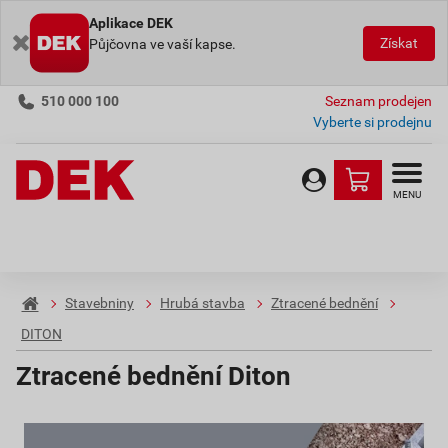
Aplikace DEK
Získat
Půjčovna ve vaší kapse.
510 000 100
Seznam prodejen
Vyberte si prodejnu
MENU
Stavebniny
Hrubá stavba
Ztracené bednění
DITON
Ztracené bednění Diton