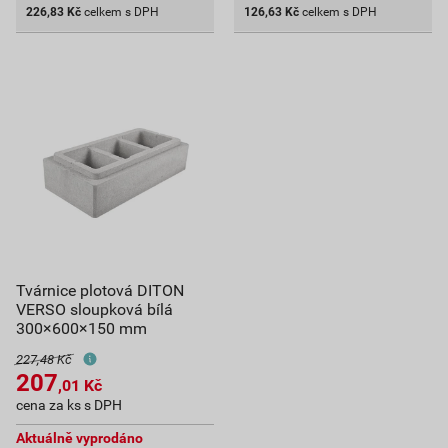
226,83
Kč
celkem s DPH
126,63
Kč
celkem s DPH
Tvárnice plotová DITON
VERSO sloupková bílá
300×600×150 mm
227,48 Kč
207
,01
Kč
cena za ks s DPH
Aktuálně vyprodáno