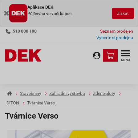
Aplikace DEK
Získat
Půjčovna ve vaší kapse.
510 000 100
Seznam prodejen
Vyberte si prodejnu
MENU
Stavebniny
Zahradní výstavba
Zděné ploty
DITON
Tvárnice Verso
Tvárnice Verso