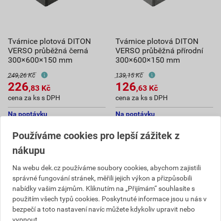
Tvárnice plotová DITON
Tvárnice plotová DITON
VERSO průběžná černá
VERSO průběžná přírodní
300×600×150 mm
300×600×150 mm
249,26 Kč
139,15 Kč
226
126
,83
Kč
,63
Kč
cena za ks s DPH
cena za ks s DPH
Na poptávku
Na poptávku
Používáme cookies pro lepší zážitek z
ks
ks
nákupu
Poptat
Poptat
Na webu dek.cz používáme soubory cookies, abychom zajistili
226,83
Kč
celkem s DPH
126,63
Kč
celkem s DPH
správné fungování stránek, měřili jejich výkon a přizpůsobili
nabídky vašim zájmům. Kliknutím na „Přijímám“ souhlasíte s
použitím všech typů cookies. Poskytnuté informace jsou u nás v
bezpečí a toto nastavení navíc můžete kdykoliv upravit nebo
vypnout.