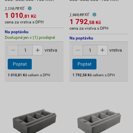
1 110,78 Kč
1 010
1 969,88 Kč
,81
Kč
1 792
cena za vrstva s DPH
,58
Kč
cena za vrstva s DPH
Na poptávku
Dostupné jen v (1) prodejně
Na poptávku
vrstva
vrstva
Poptat
Poptat
1 010,81
Kč
celkem s DPH
1 792,58
Kč
celkem s DPH