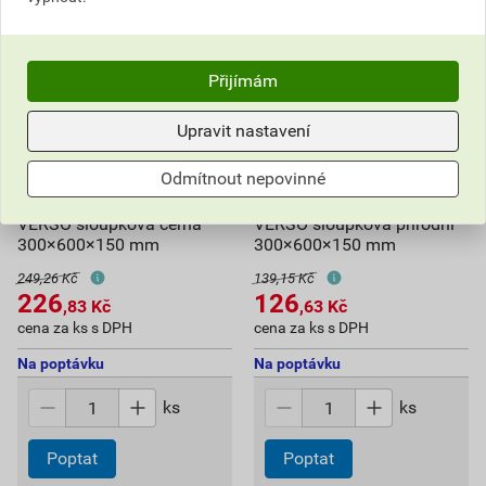
Přijímám
Upravit nastavení
Odmítnout nepovinné
Tvárnice plotová DITON
Tvárnice plotová DITON
VERSO sloupková černá
VERSO sloupková přírodní
300×600×150 mm
300×600×150 mm
249,26 Kč
139,15 Kč
226
126
,83
Kč
,63
Kč
cena za ks s DPH
cena za ks s DPH
Na poptávku
Na poptávku
ks
ks
Poptat
Poptat