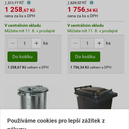
1 311,11 Kč
1 829,52 Kč
1 258
1 756
,67
Kč
,34
Kč
cena za ks s DPH
cena za ks s DPH
V centrálním skladu
V centrálním skladu
Můžete mít 11. 8. v prodejně
Můžete mít 11. 8. v prodejně
ks
ks
Do košíku
Do košíku
1 258,67
Kč
celkem s DPH
1 756,34
Kč
celkem s DPH
Používáme cookies pro lepší zážitek z