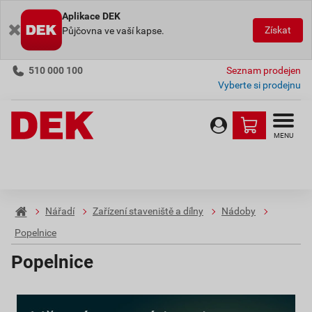
Aplikace DEK
Získat
Půjčovna ve vaší kapse.
510 000 100
Seznam prodejen
Vyberte si prodejnu
MENU
Nářadí
Zařízení staveniště a dílny
Nádoby
Popelnice
Popelnice