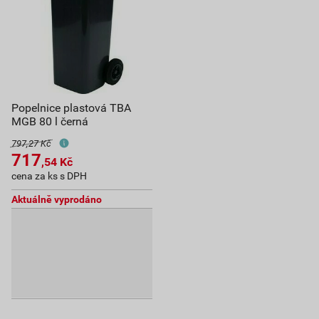
Popelnice plastová TBA
MGB 80 l černá
797,27 Kč
717
,54
Kč
cena za ks s DPH
Aktuálně vyprodáno