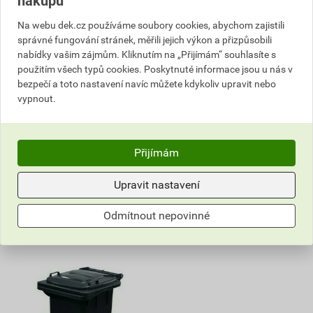
nákupu
Na webu dek.cz používáme soubory cookies, abychom zajistili
správné fungování stránek, měřili jejich výkon a přizpůsobili
Popelnice pozinkovaná
Popelnice plastová
nabídky vašim zájmům. Kliknutím na „Přijímám“ souhlasíte s
2 837,23 Kč
2 400,80 Kč
použitím všech typů cookies. Poskytnuté informace jsou u nás v
2 723
2 304
bezpečí a toto nastavení navíc můžete kdykoliv upravit nebo
,75
Kč
,76
Kč
vypnout.
cena za ks s DPH
cena za ks s DPH
V centrálním skladu
Vyberte si prodejnu
Můžete mít 11. 8. v prodejně
Dostupné jen v (3) prodejnách
Přijímám
ks
ks
Upravit nastavení
Do košíku
Do košíku
Odmítnout nepovinné
2 723,75
Kč
celkem s DPH
2 304,76
Kč
celkem s DPH