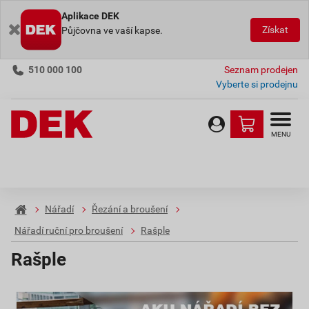
Aplikace DEK
Získat
Půjčovna ve vaší kapse.
510 000 100
Seznam prodejen
Vyberte si prodejnu
MENU
Nářadí
Řezání a broušení
Nářadí ruční pro broušení
Rašple
Rašple