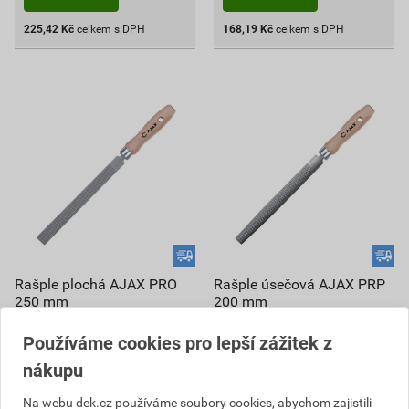
225,42
Kč
celkem s DPH
168,19
Kč
celkem s DPH
Rašple plochá AJAX PRO
Rašple úsečová AJAX PRP
250 mm
200 mm
408,98 Kč
408,98 Kč
Používáme cookies pro lepší zážitek z
368
368
,08
Kč
,08
Kč
nákupu
cena za ks s DPH
cena za ks s DPH
V centrálním skladu
V centrálním skladu
Na webu dek.cz používáme soubory cookies, abychom zajistili