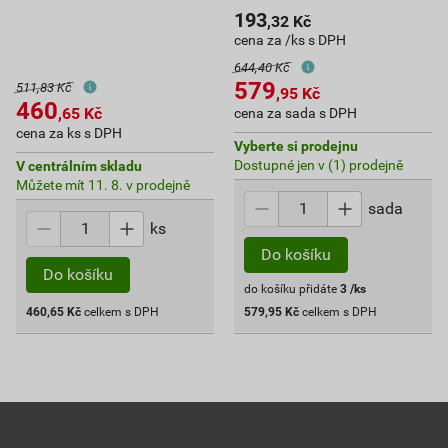
193
,32
Kč
cena za /ks s DPH
644,40 Kč
579
511,83 Kč
,95
Kč
460
,65
Kč
cena za sada s DPH
cena za ks s DPH
Vyberte si prodejnu
Dostupné jen v (1) prodejně
V centrálním skladu
Můžete mít 11. 8. v prodejně
sada
ks
Do košíku
Do košíku
do košíku přidáte
3
/ks
460,65
Kč
celkem s DPH
579,95
Kč
celkem s DPH