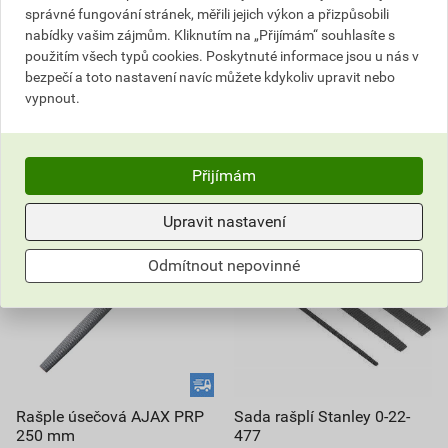
Můžete mít 11. 8. v prodejně
Můžete mít 11. 8. v prodejně
správné fungování stránek, měřili jejich výkon a přizpůsobili
nabídky vašim zájmům. Kliknutím na „Přijímám“ souhlasíte s
ks
ks
použitím všech typů cookies. Poskytnuté informace jsou u nás v
bezpečí a toto nastavení navíc můžete kdykoliv upravit nebo
vypnout.
Do košíku
Do košíku
368,08
Kč
celkem s DPH
368,08
Kč
celkem s DPH
Přijímám
Upravit nastavení
Odmítnout nepovinné
Rašple úsečová AJAX PRP
Sada rašplí Stanley 0-22-
250 mm
477