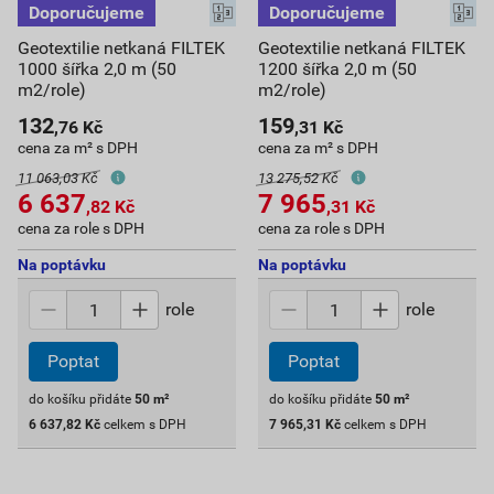
Geotextilie netkaná FILTEK
Geotextilie netkaná FILTEK
1000 šířka 2,0 m (50
1200 šířka 2,0 m (50
m2/role)
m2/role)
132
159
,76
Kč
,31
Kč
cena za m² s DPH
cena za m² s DPH
11 063,03 Kč
13 275,52 Kč
6 637
7 965
,82
Kč
,31
Kč
cena za role s DPH
cena za role s DPH
Na poptávku
Na poptávku
role
role
Poptat
Poptat
do košíku přidáte
50
m²
do košíku přidáte
50
m²
6 637,82
Kč
celkem s DPH
7 965,31
Kč
celkem s DPH