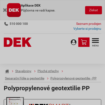
Aplikace DEK
Získat
Půjčovna ve vaší kapse.
510 000 100
Seznam prodejen
Vyberte si prodejnu
MENU
Stavebniny
Ploché střechy
Separační fólie a geotextilie
Polypropylenové geotextilie - PP
Polypropylenové geotextilie PP