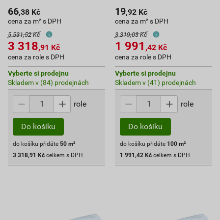
66
19
,38
Kč
,92
Kč
cena za m² s DPH
cena za m² s DPH
5 531,52 Kč
3 319,03 Kč
3 318
1 991
,91
Kč
,42
Kč
cena za role s DPH
cena za role s DPH
Vyberte si prodejnu
Vyberte si prodejnu
Skladem v (84) prodejnách
Skladem v (41) prodejnách
role
role
Do košíku
Do košíku
do košíku přidáte
50
m²
do košíku přidáte
100
m²
3 318,91
Kč
celkem s DPH
1 991,42
Kč
celkem s DPH