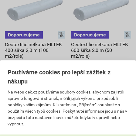
Geotextilie netkaná FILTEK
Geotextilie netkaná FILTEK
400 šířka 2,0 m (100
600 šířka 2,0 m (50
m2/role)
m2/role)
53
79
,09
Kč
,65
Kč
Používáme cookies pro lepší zážitek z
cena za m² s DPH
cena za m² s DPH
nákupu
8 849,94 Kč
6 637,46 Kč
5 309
3 982
,96
Kč
,47
Kč
Na webu dek.cz používáme soubory cookies, abychom zajistili
cena za role s DPH
cena za role s DPH
správné fungování stránek, měřili jejich výkon a přizpůsobili
Na poptávku
Na poptávku
nabídky vašim zájmům. Kliknutím na „Přijímám“ souhlasíte s
použitím všech typů cookies. Poskytnuté informace jsou u nás v
role
role
bezpečí a toto nastavení navíc můžete kdykoliv upravit nebo
vypnout.
Poptat
Poptat