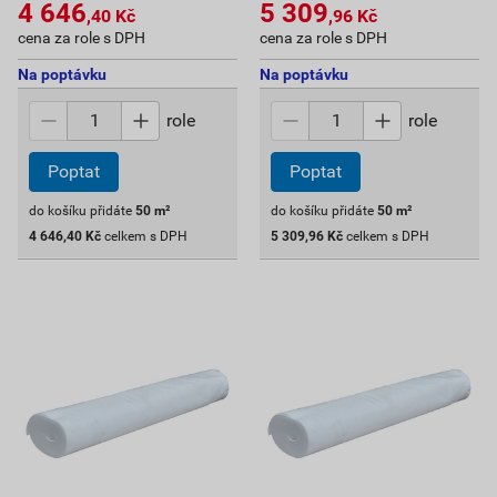
4 646
5 309
,40
Kč
,96
Kč
cena za role s DPH
cena za role s DPH
Na poptávku
Na poptávku
role
role
Poptat
Poptat
do košíku přidáte
50
m²
do košíku přidáte
50
m²
4 646,40
Kč
celkem s DPH
5 309,96
Kč
celkem s DPH