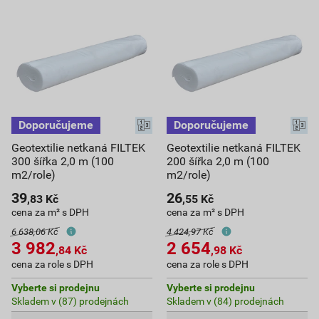
Geotextilie netkaná FILTEK
Geotextilie netkaná FILTEK
300 šířka 2,0 m (100
200 šířka 2,0 m (100
m2/role)
m2/role)
39
26
,83
Kč
,55
Kč
cena za m² s DPH
cena za m² s DPH
6 638,06 Kč
4 424,97 Kč
3 982
2 654
,84
Kč
,98
Kč
cena za role s DPH
cena za role s DPH
Vyberte si prodejnu
Vyberte si prodejnu
Skladem v (87) prodejnách
Skladem v (84) prodejnách