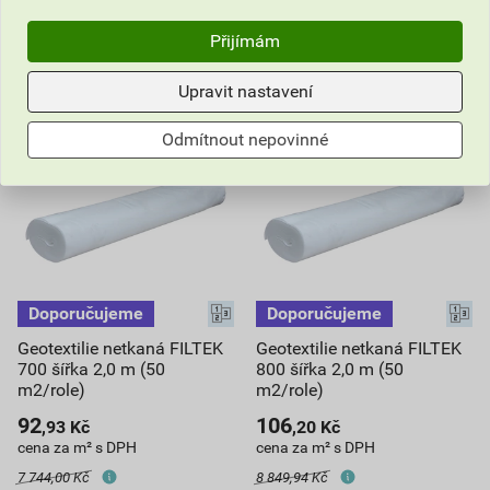
do košíku přidáte
100
m²
do košíku přidáte
50
m²
Přijímám
5 309,96
Kč
celkem s DPH
3 982,47
Kč
celkem s DPH
Upravit nastavení
Odmítnout nepovinné
Geotextilie netkaná FILTEK
Geotextilie netkaná FILTEK
700 šířka 2,0 m (50
800 šířka 2,0 m (50
m2/role)
m2/role)
92
106
,93
Kč
,20
Kč
cena za m² s DPH
cena za m² s DPH
7 744,00 Kč
8 849,94 Kč