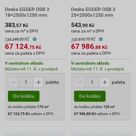
Deska EGGER OSB 3
Deska EGGER OSB 3
18×2500x1250 mm
25×2500x1250 mm
383
543
,57
Kč
,90
Kč
cena za m² s DPH
cena za m² s DPH
134 249,50 Kč
135 973,75 Kč
67 124
67 986
,75
Kč
,88
Kč
cena za paleta s DPH
cena za paleta s DPH
V centrálním skladu
V centrálním skladu
Můžete mít 11. 8. v prodejně
Můžete mít 11. 8. v prodejně
paleta
paleta
Do košíku
Do košíku
do košíku přidáte
175
m²
do košíku přidáte
125
m²
67 124,75
Kč
celkem s DPH
67 986,88
Kč
celkem s DPH