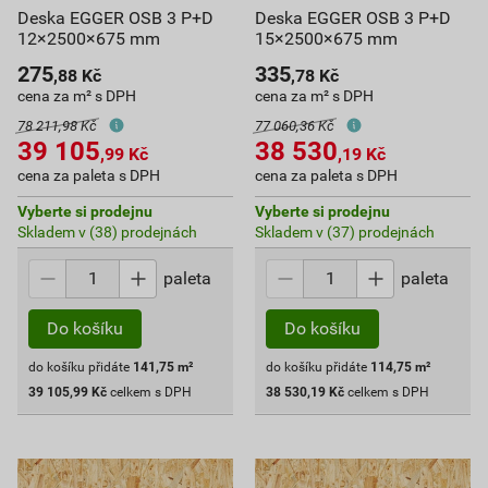
Deska EGGER OSB 3 P+D
Deska EGGER OSB 3 P+D
12×2500×675 mm
15×2500×675 mm
275
335
,88
Kč
,78
Kč
cena za m² s DPH
cena za m² s DPH
78 211,98 Kč
77 060,36 Kč
39 105
38 530
,99
Kč
,19
Kč
cena za paleta s DPH
cena za paleta s DPH
Vyberte si prodejnu
Vyberte si prodejnu
Skladem v (38) prodejnách
Skladem v (37) prodejnách
paleta
paleta
Do košíku
Do košíku
do košíku přidáte
141,75
m²
do košíku přidáte
114,75
m²
39 105,99
Kč
celkem s DPH
38 530,19
Kč
celkem s DPH