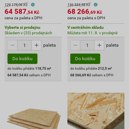
129 175,06 Kč
136 533,38 Kč
64 587
68 266
,54
Kč
,69
Kč
cena za paleta s DPH
cena za paleta s DPH
Vyberte si prodejnu
V centrálním skladu
Skladem v (33) prodejnách
Můžete mít 11. 8. v prodejně
paleta
paleta
Do košíku
Do košíku
do košíku přidáte
118,75
m²
do košíku přidáte
212,5
m²
64 587,54
Kč
celkem s DPH
68 266,69
Kč
celkem s DPH