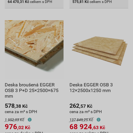
64 470,31
Kč
celkem s DPH
575,81
Kč
celkem s DPH
Deska broušená EGGER
Deska EGGER OSB 3
OSB 3 P+D 25×2500×675
12×2500x1250 mm
mm
578
262
,38
Kč
,57
Kč
cena za m² s DPH
cena za m² s DPH
1 952,03 Kč
137 849,25 Kč
976
68 924
,02
Kč
,63
Kč