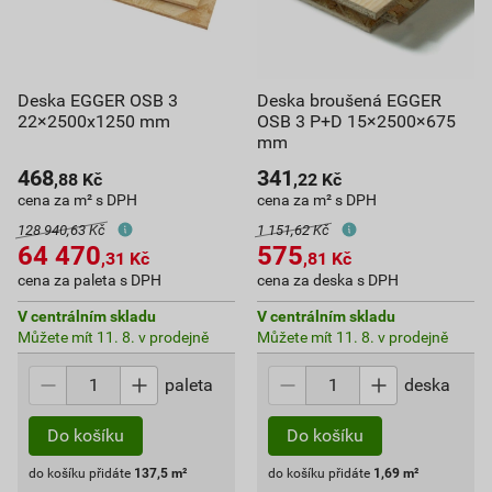
Deska EGGER OSB 3
Deska broušená EGGER
22×2500x1250 mm
OSB 3 P+D 15×2500×675
mm
468
341
,88
Kč
,22
Kč
cena za m² s DPH
cena za m² s DPH
128 940,63 Kč
1 151,62 Kč
64 470
575
,31
Kč
,81
Kč
cena za paleta s DPH
cena za deska s DPH
V centrálním skladu
V centrálním skladu
Můžete mít 11. 8. v prodejně
Můžete mít 11. 8. v prodejně
paleta
deska
Do košíku
Do košíku
do košíku přidáte
137,5
m²
do košíku přidáte
1,69
m²