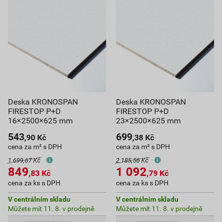
Deska KRONOSPAN
Deska KRONOSPAN
FIRESTOP P+D
FIRESTOP P+D
16×2500×625 mm
23×2500×625 mm
543
699
,90
Kč
,38
Kč
cena za m² s DPH
cena za m² s DPH
1 699,67 Kč
2 185,56 Kč
849
1 092
,83
Kč
,79
Kč
cena za ks s DPH
cena za ks s DPH
V centrálním skladu
V centrálním skladu
Můžete mít 11. 8. v prodejně
Můžete mít 11. 8. v prodejně