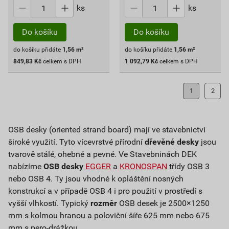
ks
ks
Do košíku
Do košíku
do košíku přidáte
1,56
m²
do košíku přidáte
1,56
m²
849,83
Kč
celkem s DPH
1 092,79
Kč
celkem s DPH
1
2
OSB desky (oriented strand board) mají ve stavebnictví
široké využití. Tyto vícevrstvé přírodní
dřevěné desky
jsou
tvarově stálé, ohebné a pevné. Ve Stavebninách DEK
nabízíme
OSB desky
EGGER
a
KRONOSPAN
třídy OSB 3
nebo OSB 4. Ty jsou vhodné k opláštění nosných
konstrukcí a v případě OSB 4 i pro použití v prostředí s
vyšší vlhkostí. Typický
rozměr
OSB desek je 2500×1250
mm s kolmou hranou a poloviční šíře 625 mm nebo 675
mm s pero-drážkou .