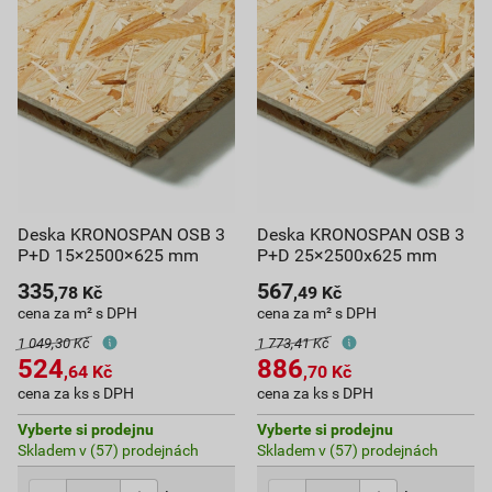
Deska KRONOSPAN OSB 3
Deska KRONOSPAN OSB 3
P+D 15×2500×625 mm
P+D 25×2500x625 mm
335
567
,78
Kč
,49
Kč
cena za m² s DPH
cena za m² s DPH
1 049,30 Kč
1 773,41 Kč
524
886
,64
Kč
,70
Kč
cena za ks s DPH
cena za ks s DPH
Vyberte si prodejnu
Vyberte si prodejnu
Skladem v (57) prodejnách
Skladem v (57) prodejnách