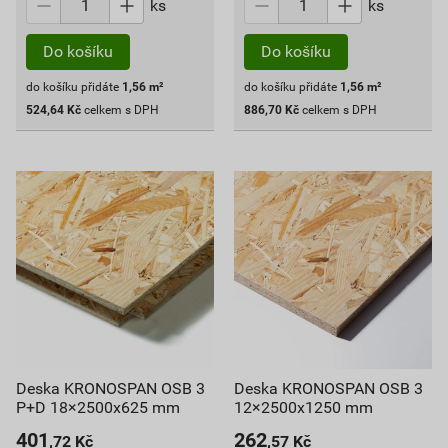
ks
ks
Do košíku
Do košíku
do košíku přidáte
1,56
m²
do košíku přidáte
1,56
m²
524,64
Kč
celkem s DPH
886,70
Kč
celkem s DPH
Deska KRONOSPAN OSB 3
Deska KRONOSPAN OSB 3
P+D 18×2500x625 mm
12×2500x1250 mm
401
262
,72
Kč
,57
Kč