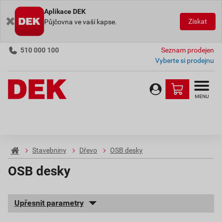
Aplikace DEK
Získat
Půjčovna ve vaší kapse.
510 000 100
Seznam prodejen
Vyberte si prodejnu
MENU
Stavebniny
Dřevo
OSB desky
OSB desky
Upřesnit parametry