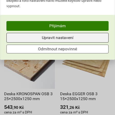
bezpečí a toto nastavení navíc můžete kdykoliv upravit nebo
vypnout.
Do košíku
Do košíku
do košíku přidáte
67,5
m²
do košíku přidáte
74,25
m²
38 305,58
Kč
celkem s DPH
36 610,82
Kč
celkem s DPH
Přijímám
Upravit nastavení
Odmítnout nepovinné
Deska KRONOSPAN OSB 3
Deska EGGER OSB 3
25×2500x1250 mm
15×2500x1250 mm
543
321
,90
Kč
,26
Kč
cena za m² s DPH
cena za m² s DPH