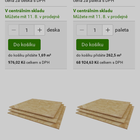
cena za deska s DPH
cena za paleta s DPH
V centrálním skladu
V centrálním skladu
Můžete mít 11. 8. v prodejně
Můžete mít 11. 8. v prodejně
deska
paleta
Do košíku
Do košíku
do košíku přidáte
1,69
m²
do košíku přidáte
262,5
m²
976,02
Kč
celkem s DPH
68 924,63
Kč
celkem s DPH