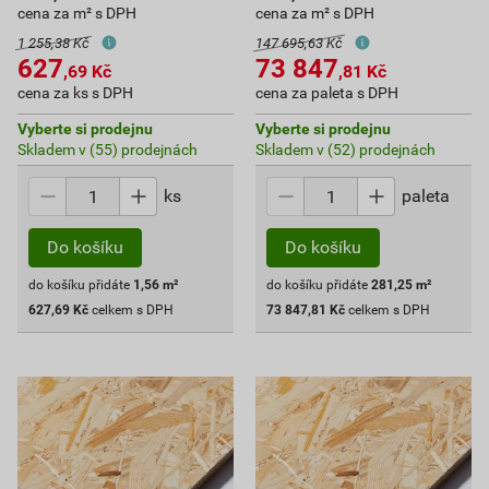
cena za m² s DPH
cena za m² s DPH
1 255,38 Kč
147 695,63 Kč
627
73 847
,69
Kč
,81
Kč
cena za ks s DPH
cena za paleta s DPH
Vyberte si prodejnu
Vyberte si prodejnu
Skladem v (55) prodejnách
Skladem v (52) prodejnách
ks
paleta
Do košíku
Do košíku
do košíku přidáte
1,56
m²
do košíku přidáte
281,25
m²
627,69
Kč
celkem s DPH
73 847,81
Kč
celkem s DPH