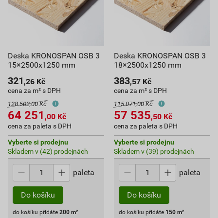
Deska KRONOSPAN OSB 3
Deska KRONOSPAN OSB 3
15×2500x1250 mm
18×2500x1250 mm
321
383
,26
Kč
,57
Kč
cena za m² s DPH
cena za m² s DPH
128 502,00 Kč
115 071,00 Kč
64 251
57 535
,00
Kč
,50
Kč
cena za paleta s DPH
cena za paleta s DPH
Vyberte si prodejnu
Vyberte si prodejnu
Skladem v (42) prodejnách
Skladem v (39) prodejnách
paleta
paleta
Do košíku
Do košíku
do košíku přidáte
200
m²
do košíku přidáte
150
m²