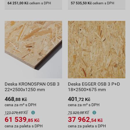
64 251,00
Kč
celkem s DPH
57 535,50
Kč
celkem s DPH
Deska KRONOSPAN OSB 3
Deska EGGER OSB 3 P+D
22×2500x1250 mm
18×2500×675 mm
468
401
,88
Kč
,72
Kč
cena za m² s DPH
cena za m² s DPH
123 079,69 Kč
75 925,08 Kč
61 539
37 962
,85
Kč
,54
Kč
cena za paleta s DPH
cena za paleta s DPH