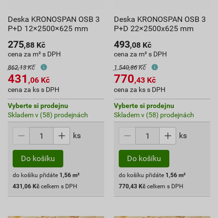
Deska KRONOSPAN OSB 3
Deska KRONOSPAN OSB 3
P+D 12×2500×625 mm
P+D 22×2500x625 mm
275
493
,88
Kč
,08
Kč
cena za m² s DPH
cena za m² s DPH
862,13 Kč
1 540,86 Kč
431
770
,06
Kč
,43
Kč
cena za ks s DPH
cena za ks s DPH
Vyberte si prodejnu
Vyberte si prodejnu
Skladem v (58) prodejnách
Skladem v (58) prodejnách
ks
ks
Do košíku
Do košíku
do košíku přidáte
1,56
m²
do košíku přidáte
1,56
m²
431,06
Kč
celkem s DPH
770,43
Kč
celkem s DPH