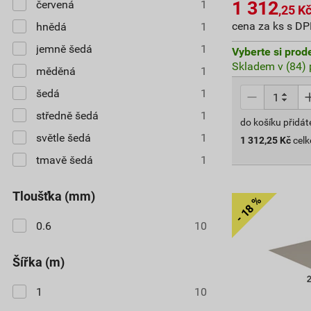
1 312
červená
1
,25
K
cena za ks s D
hnědá
1
jemně šedá
1
Vyberte si prod
Skladem v (84) 
měděná
1
šedá
1
středně šedá
1
do košíku přidát
světle šedá
1
1 312,25
Kč
cel
tmavě šedá
1
tloušťka (mm)
0.6
10
šířka (m)
1
10