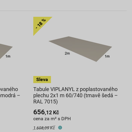
ovaného
Tabule VIPLANYL z poplastovaného
omodrá –
plechu 2x1 m 60/740 (tmavě šedá –
RAL 7015)
656
,12
Kč
cena za m² s DPH
1 608,09 Kč