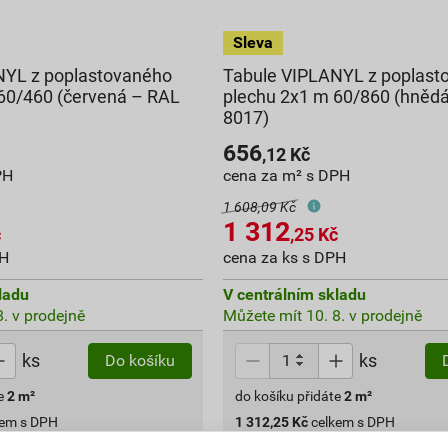
NYL z poplastovaného
Tabule VIPLANYL z poplast
60/460 (červená – RAL
plechu 2x1 m 60/860 (hněd
8017)
656
,12
Kč
PH
cena za m² s DPH
1 608,09 Kč
1 312
č
,25
Kč
PH
cena za ks s DPH
ladu
V centrálním skladu
. v prodejně
Můžete mít 10. 8. v prodejně
ks
ks
Do košíku
e
2
m²
do košíku přidáte
2
m²
kem s DPH
1 312,25
Kč
celkem s DPH