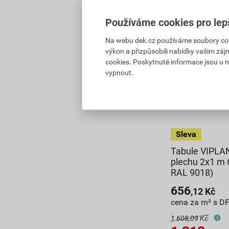
Používáme cookies pro lep
Na webu dek.cz používáme soubory cooki
výkon a přizpůsobili nabídky vašim záj
cookies. Poskytnuté informace jsou u n
vypnout.
Tabule VIPLA
plechu 2x1 m 
RAL 9018)
656
,12
Kč
cena za m² s D
1 608,09 Kč