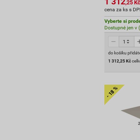
1 312
,25
K
cena za ks s D
Vyberte si prod
Dostupné jen v 
do košíku přidát
1 312,25
Kč
cel