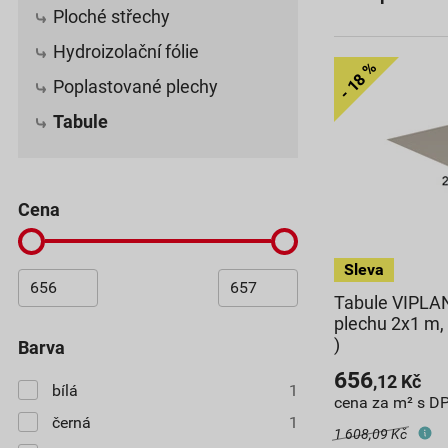
Ploché střechy
Hydroizolační fólie
Poplastované plechy
Tabule
cena
Tabule VIPLA
plechu 2x1 m,
)
barva
656
,12
Kč
bílá
1
cena za m² s D
černá
1
1 608,09 Kč