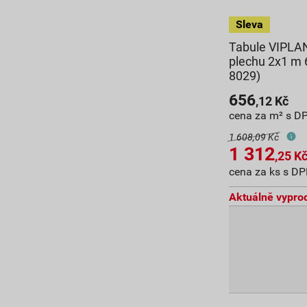
Tabule VIPLA
plechu 2x1 m
8029)
656
,12
Kč
cena za m² s D
1 608,09 Kč
1 312
,25
K
cena za ks s D
Aktuálně vypro