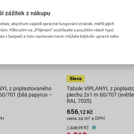
ší zážitek z nákupu
es, abychom zajistili správné fungování stránek, měřili jejich
mům. Kliknutím na „Přijímám“ souhlasíte s použitím všech typů
ás v bezpečí a toto nastavení navíc můžete kdykoliv upravit nebo
NYL z poplastovaného
Tabule VIPLANYL z poplast
60/701 (bílá papyrus –
plechu 2x1 m 60/707 (světl
RAL 7035)
656
,12
Kč
PH
cena za m² s DPH
1 608,09 Kč