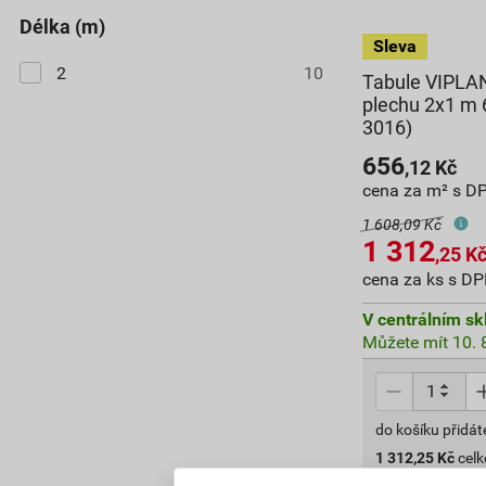
délka (m)
2
10
Tabule VIPLA
plechu 2x1 m 
3016)
656
,12
Kč
cena za m² s D
1 608,09 Kč
1 312
,25
K
cena za ks s D
V centrálním sk
Můžete mít 10. 8
do košíku přidát
1 312,25
Kč
cel