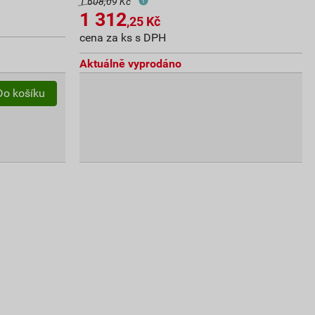
1 608,09 Kč
1 312
,25
Kč
cena za ks s DPH
Aktuálně vyprodáno
Do košíku