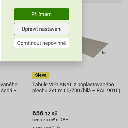
Přijímám
Upravit nastavení
Odmítnout nepovinné
ovaného
Tabule VIPLANYL z poplastovaného
e šedá –
plechu 2x1 m 60/700 (bílá – RAL 9016)
656
,12
Kč
cena za m² s DPH