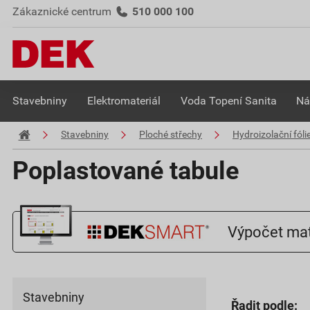
Zákaznické centrum
510 000 100
Stavebniny
Elektromateriál
Voda Topení Sanita
Ná
Stavebniny
Ploché střechy
Hydroizolační fóli
Poplastované tabule
Výpočet mat
Stavebniny
Řadit podle: