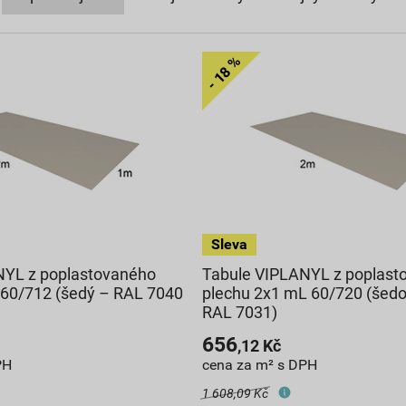
NYL z poplastovaného
Tabule VIPLANYL z poplast
 60/712 (šedý – RAL 7040
plechu 2x1 mL 60/720 (šed
RAL 7031)
656
,12
Kč
PH
cena za m² s DPH
1 608,09 Kč