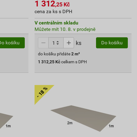
1 312
,25
Kč
cena za ks s DPH
V centrálním skladu
Můžete mít 10. 8. v prodejně
ks
Do košíku
Do košíku
do košíku přidáte
2
m²
1 312,25
Kč
celkem s DPH