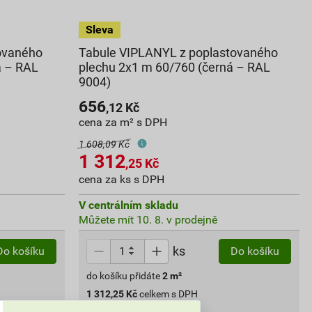
ovaného
Tabule VIPLANYL z poplastovaného
á – RAL
plechu 2x1 m 60/760 (černá – RAL
9004)
656
,12
Kč
cena za m² s DPH
1 608,09 Kč
1 312
,25
Kč
cena za ks s DPH
V centrálním skladu
Můžete mít 10. 8. v prodejně
ks
Do košíku
Do košíku
do košíku přidáte
2
m²
1 312,25
Kč
celkem s DPH