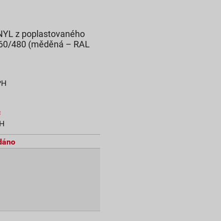
NYL z poplastovaného
 60/480 (měděná – RAL
PH
č
PH
dáno