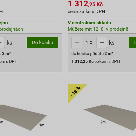
1 312
č
,25
Kč
PH
cena za ks s DPH
ejnu
V centrálním skladu
prodejnách
Můžete mít 12. 8. v prodejně
ks
ks
Do košíku
e
2
m²
do košíku přidáte
2
m²
kem s DPH
1 312,25
Kč
celkem s DPH