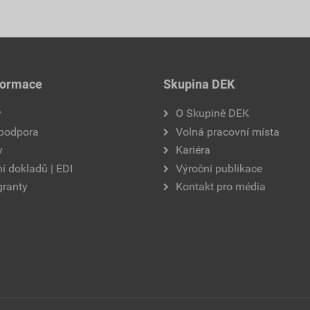
formace
Skupina DEK
y
O Skupině DEK
 podpora
Volná pracovní místa
y
Kariéra
í dokladů | EDI
Výroční publikace
granty
Kontakt pro média