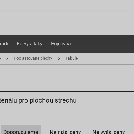
řadí
Barvy a laky
Půjčovna
e
Poplastované plechy
Tabule
eriálu pro plochou střechu
Doporučujeme
Nejnižší ceny
Nejvyšší ceny