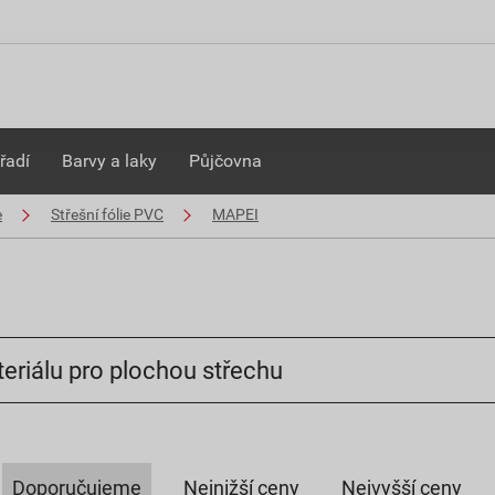
řadí
Barvy a laky
Půjčovna
e
Střešní fólie PVC
MAPEI
eriálu pro plochou střechu
Doporučujeme
Nejnižší ceny
Nejvyšší ceny