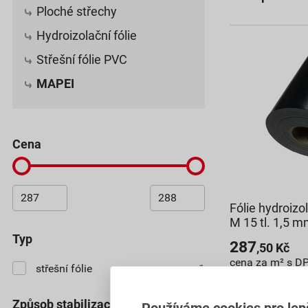
Ploché střechy
Hydroizolační fólie
Střešní fólie PVC
MAPEI
cena
Fólie hydroiz
M 15 tl. 1,5 m
typ
287
,50
Kč
cena za m² s D
střešní fólie
1
12 777,60 Kč
9 199
,87
K
způsob stabilizace
Používáme cookies pro lep