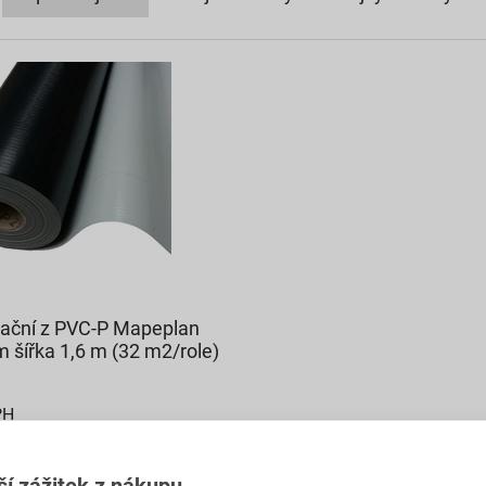
olační z PVC-P Mapeplan
m šířka 1,6 m (32 m2/role)
PH
č
ší zážitek z nákupu