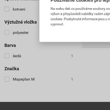
cena za role s 
Na webu dek.cz používáme soubory cooki
kotvení
1
Aktuálně vypro
výkon a přizpůsobili nabídky vašim záj
cookies. Poskytnuté informace jsou u n
výztužná vložka
vypnout.
polyester
1
barva
šedá
1
značka
Mapeplan M
1