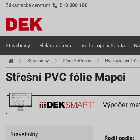
Zákaznické centrum
510 000 100
Stavebniny
Elektromateriál
Voda Topení Sanita
Ná
Stavebniny
Ploché střechy
Hydroizolační fóli
Střešní PVC fólie Mapei
Výpočet mat
Stavebniny
Řadit podle: