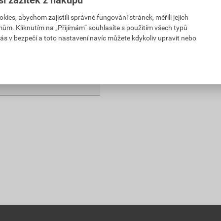
DPH
es, abychom zajistili správné fungování stránek, měřili jejich
dáno
mům. Kliknutím na „Přijímám“ souhlasíte s použitím všech typů
ás v bezpečí a toto nastavení navíc můžete kdykoliv upravit nebo