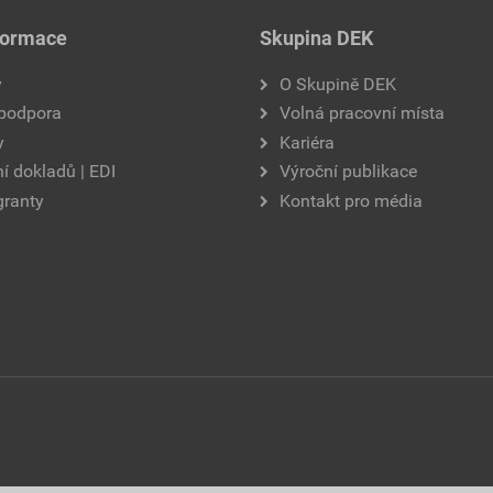
formace
Skupina DEK
y
O Skupině DEK
 podpora
Volná pracovní místa
y
Kariéra
í dokladů | EDI
Výroční publikace
granty
Kontakt pro média