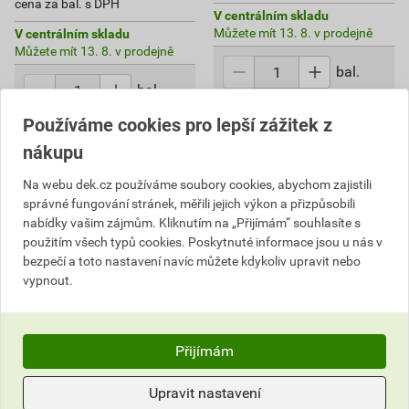
cena za bal. s DPH
V centrálním skladu
Můžete mít 13. 8. v prodejně
V centrálním skladu
Můžete mít 13. 8. v prodejně
bal.
bal.
Do košíku
Používáme cookies pro lepší zážitek z
Do košíku
do košíku přidáte
200
ks
nákupu
359,37
Kč
celkem s DPH
616,92
Kč
celkem s DPH
Na webu dek.cz používáme soubory cookies, abychom zajistili
správné fungování stránek, měřili jejich výkon a přizpůsobili
nabídky vašim zájmům. Kliknutím na „Přijímám“ souhlasíte s
použitím všech typů cookies. Poskytnuté informace jsou u nás v
bezpečí a toto nastavení navíc můžete kdykoliv upravit nebo
vypnout.
Nevíte si rady?
Často kladené otázky
Přijímám
Kontaktujte naše
Upravit nastavení
Zákaznické centrum