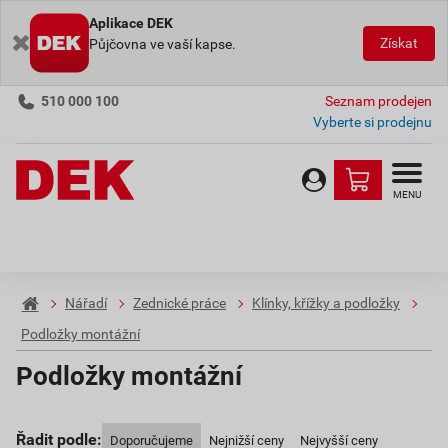
Aplikace DEK
Získat
Půjčovna ve vaší kapse.
510 000 100
Seznam prodejen
Vyberte si prodejnu
MENU
Nářadí
Zednické práce
Klínky, křížky a podložky
Podložky montážní
Podložky montážní
Řadit podle:
Doporučujeme
Nejnižší ceny
Nejvyšší ceny