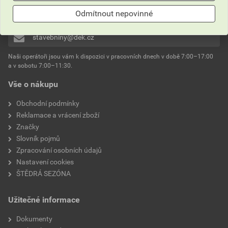
510 000 100
Odmítnout nepovinné
stavebniny@dek.cz
Naši operátoři jsou vám k dispozici v pracovních dnech v době 7:00–17:00
a v sobotu 7:00–11:30.
Vše o nákupu
Obchodní podmínky
Reklamace a vrácení zboží
Značky
Slovník pojmů
Zpracování osobních údajů
Nastavení cookies
ŠTĚDRÁ SEZÓNA
Užitečné informace
Dokumenty