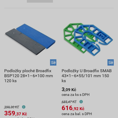
Podložky ploché Broadfix
Podložky U Broadfix SMAB
BSP120 28×1–6×100 mm
43×1–6×55/101 mm 150
120 ks
ks
3
,09
Kč
cena za ks s DPH
685,47 Kč
616
399,30 Kč
,92
Kč
359
,37
Kč
cena za bal. s DPH