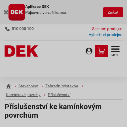
Aplikace DEK
Získat
Půjčovna ve vaší kapse.
510 000 100
Seznam prodejen
Vyberte si prodejnu
MENU
Stavebniny
Zahradní výstavba
Kamínkové povrchy
Příslušenství
Příslušenství ke kamínkovým
povrchům