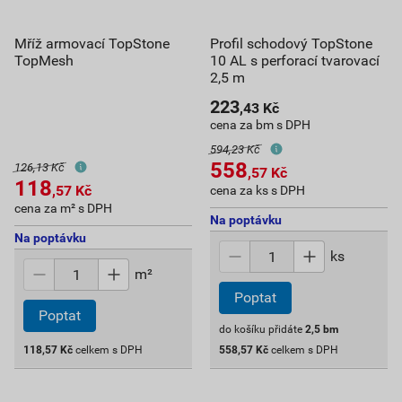
Mříž armovací TopStone
Profil schodový TopStone
TopMesh
10 AL s perforací tvarovací
2,5 m
223
,43
Kč
cena za bm s DPH
594,23 Kč
558
126,13 Kč
,57
Kč
118
,57
Kč
cena za ks s DPH
cena za m² s DPH
Na poptávku
Na poptávku
ks
m²
Poptat
Poptat
do košíku přidáte
2,5
bm
118,57
Kč
celkem s DPH
558,57
Kč
celkem s DPH