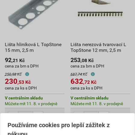
Lišta hliníková L TopStone
Lišta nerezová tvarovací L
15 mm, 2,5 m
TopStone 12 mm, 2,5 m
92
253
,21
Kč
,08
Kč
cena za bm s DPH
cena za bm s DPH
250,58 Kč
687,74 Kč
230
632
,53
Kč
,72
Kč
cena za ks s DPH
cena za ks s DPH
V centrálním skladu
V centrálním skladu
Můžete mít 11. 8. v prodejně
Můžete mít 11. 8. v prodejně
ks
ks
Používáme cookies pro lepší zážitek z
Do košíku
Do košíku
nákupu