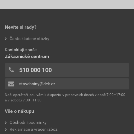
Nevíte si rady?
Často kladené otázky
Kontaktujte naše
Zákaznické centrum
510 000 100
stavebniny@dek.cz
Naši operátoři jsou vám k dispozici v pracovních dnech v době 7:00–17:00
a v sobotu 7:00–11:30.
Vše o nákupu
Obchodní podmínky
Reklamace a vrácení zboží