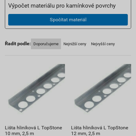
Výpočet materiálu pro kamínkové povrchy
Spočítat materiál
Řadit podle:
Doporučujeme
Nejnižší ceny
Nejvyšší ceny
Lišta hliníková L TopStone
Lišta hliníková L TopStone
10 mm, 2,5 m
12 mm, 2,5 m