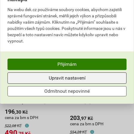
do košíku přidáte
2,5
bm
do košíku přidáte
2,5
bm
Na webu dek.cz používáme soubory cookies, abychom zajistili
230,53
Kč
celkem s DPH
632,72
Kč
celkem s DPH
správné fungování stránek, měřili jejich výkon a přizpůsobili
nabídky vašim zájmům. Kliknutím na „Přijímám“ souhlasíte s
použitím všech typů cookies. Poskytnuté informace jsou u nás v
bezpečí a toto nastavení navíc můžete kdykoliv upravit nebo
vypnout.
Přijímám
Upravit nastavení
Odmítnout nepovinné
Profil schodový TopStone
Lišta nerezová L TopStone
10 AL s perforací 2,5 m
15 mm, 2,5 m
196
,30
Kč
203
cena za bm s DPH
,97
Kč
cena za bm s DPH
522,08 Kč
490
554,28 Kč
,75
Kč