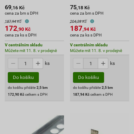
69
75
,16
Kč
,18
Kč
cena za bm s DPH
cena za bm s DPH
187,94 Kč
204,28 Kč
172
187
,90
Kč
,94
Kč
cena za ks s DPH
cena za ks s DPH
V centrálním skladu
V centrálním skladu
Můžete mít 11. 8. v prodejně
Můžete mít 11. 8. v prodejně
ks
ks
Do košíku
Do košíku
do košíku přidáte
2,5
bm
do košíku přidáte
2,5
bm
172,90
Kč
celkem s DPH
187,94
Kč
celkem s DPH