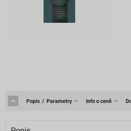
popis / Parametry
Info o ceně
Popis