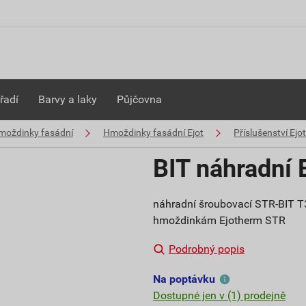
řadí
Barvy a laky
Půjčovna
moždinky fasádní
Hmoždinky fasádní Ejot
Příslušenství Ejot
BIT náhradní
náhradní šroubovací STR-BIT T
hmoždinkám Ejotherm STR
Podrobný popis
Na poptávku
Dostupné jen v (1) prodejně