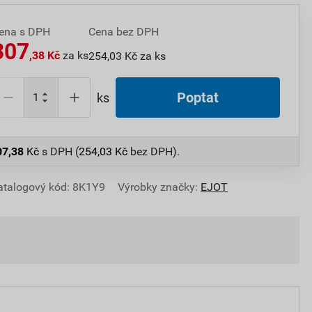
ena s DPH
Cena bez DPH
307
,38 Kč
za ks
254,03 Kč za ks
Poptat
ks
07,38
Kč
s DPH (
254,03
Kč
bez DPH).
atalogový kód: 8K1Y9
Výrobky značky:
EJOT