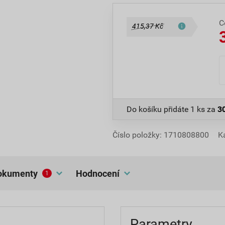
C
415,37 Kč
Do košíku přidáte
1 ks
za
3
Číslo položky:
1710808800
K
dokumenty
hodnocení
1
Parametry