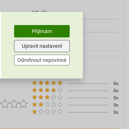
M8×52 mm
Ejot
Přijímám
hmoždinky a kotvení
Upravit nastavení
Odmítnout nepovinné
0x
0x
0x
0x
0x