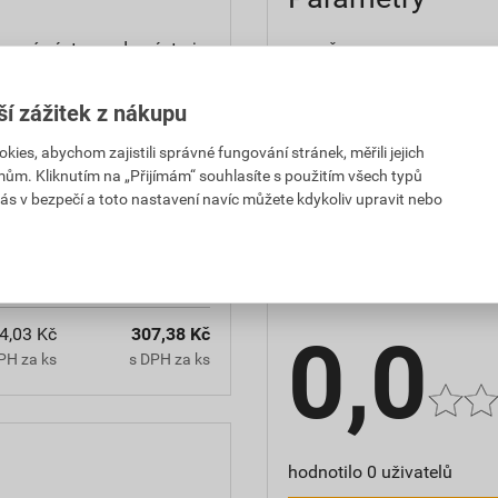
ovací nástavec do nástroje
rozměry
y Ejotherm STR U 2G se
výrobce
ší zážitek z nákupu
typ výrobku
es, abychom zajistili správné fungování stránek, měřili jejich
mům. Kliknutím na „Přijímám“ souhlasíte s použitím všech typů
ás v bezpečí a toto nastavení navíc můžete kdykoliv upravit nebo
4,03 Kč
307,38 Kč
Hodnocení
PH za ks
s DPH za ks
4,03 Kč
307,38 Kč
0,0
PH za ks
s DPH za ks
hodnotilo 0 uživatelů