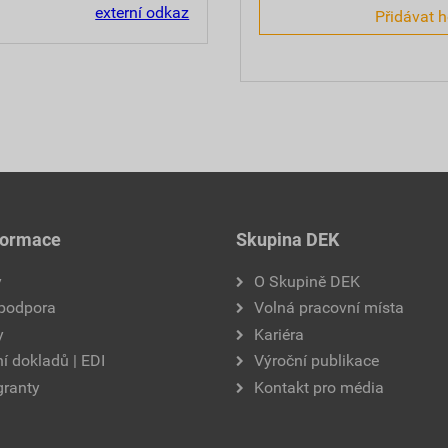
externí odkaz
Přidávat 
formace
Skupina DEK
y
O Skupině DEK
 podpora
Volná pracovní místa
y
Kariéra
í dokladů | EDI
Výroční publikace
granty
Kontakt pro média