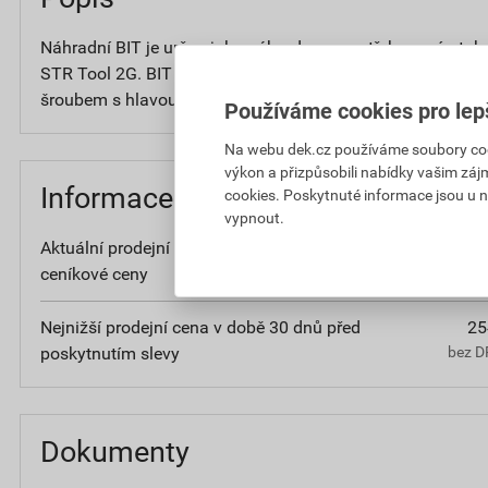
Náhradní BIT je určen jako náhrada za opotřebovaný utah
STR Tool 2G. BIT slouží pro zápustnou montáž hmoždink
šroubem s hlavou TORX T30.
Používáme cookies pro lep
Na webu dek.cz používáme soubory cooki
výkon a přizpůsobili nabídky vašim záj
Informace o ceně
cookies. Poskytnuté informace jsou u n
vypnout.
Aktuální prodejní cena po slevě 26% z
25
ceníkové ceny
bez D
Nejnižší prodejní cena v době 30 dnů před
25
poskytnutím slevy
bez D
Dokumenty