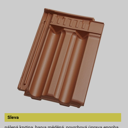
Sleva
pálená krytina, barva měděná, povrchová úprava engoba,