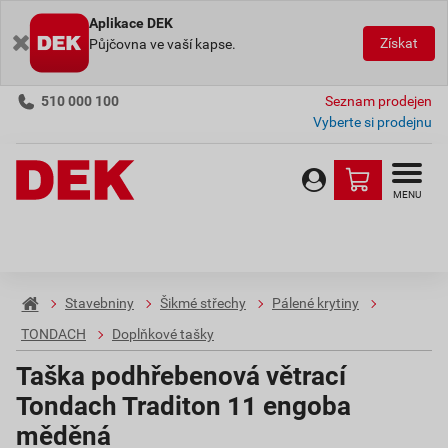
Aplikace DEK
Získat
Půjčovna ve vaší kapse.
510 000 100
Seznam prodejen
Vyberte si prodejnu
MENU
Stavebniny
Šikmé střechy
Pálené krytiny
TONDACH
Doplňkové tašky
Taška podhřebenová větrací
Tondach Traditon 11 engoba
měděná