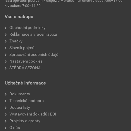
Naši operátoři jsou vám k dispozici v pracovních dnech v době 7:00–17:00
a v sobotu 7:00–11:30.
materiál
keramika
Vše o nákupu
účinná větrací plocha
20 cm²
Obchodní podmínky
Reklamace a vrácení zboží
model
Traditon 11
Značky
Slovník pojmů
výrobce
Tondach
Zpracování osobních údajů
Nastavení cookies
ŠTĚDRÁ SEZÓNA
Užitečné informace
Dokumenty
Technická podpora
Dodací listy
Vystavování dokladů | EDI
Projekty a granty
O nás