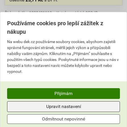
Číslo položky:
1230401112
Katalogový kód: 95GJB
Výrobky značky:
TONDACH
Používáme cookies pro lepší zážitek z
nákupu
Na webu dek.cz používáme soubory cookies, abychom zajistili
Popis
správné fungování stránek, měřili jejich výkon a přizpůsobili
nabídky vašim zájmům. Kliknutím na „Přijímám“ souhlasíte s
Taška, která svým posunem o cca 20 cm umožňuje
použitím všech typů cookies. Poskytnuté informace jsou u nás v
vyrovnat rozdíl v délce krokví a přitom zachovává
bezpečí a toto nastavení navíc můžete kdykoliv upravit nebo
větrací funkci ve hřebeni. Tašky se kladou v celé řadě
vypnout.
pod hřebenem. Zvýšená část v lícové ploše hlavy
tašky vytváří ochranu proti vodě. Při pokládce
hřebenáčů na sucho pak není nutné použít větrací
Přijímám
pásy hřebene, ani větrací tašky podél hřebene.
Upravit nastavení
Informace o ceně
Odmítnout nepovinné
Dokumenty
1
Aktuální prodejní cena po slevě 17% z ceníkové ceny