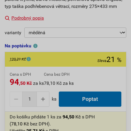
typ taška podhřebenová větrací, rozměry 275×433 mm
Podrobný popis
varianty
Na poptávku
21
%
120,21 Kč
Sleva
Cena s DPH
Cena bez DPH
94
,50 Kč
za ks
78,10 Kč za ks
ks
Poptat
Do košíku přidáte
1 ks
za
94,50
Kč
s DPH
(
78,10
Kč
bez DPH).
Ušetříte
25,71
Kč
s DPH.