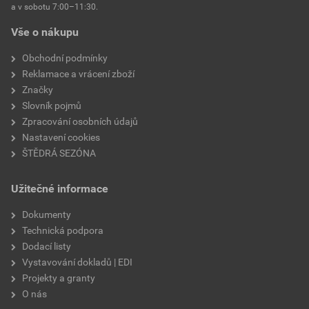
a v sobotu 7:00–11:30.
výška profilu
26 mm
Vše o nákupu
spotřeba
10 ks/m²
Obchodní podmínky
Reklamace a vrácení zboží
hmotnost
4,25 kg
Značky
Slovník pojmů
plošná hmotnost
42,5 kg/m²
Zpracování osobních údajů
Nastavení cookies
minimální sklon
12° (nutná doplňková
ŠTĚDRÁ SEZÓNA
opatření)
Užitečné informace
bezpečný sklon
22°
Dokumenty
počet ks na paletě
252 ks
Technická podpora
Dodací listy
výrobce
KM Beta
Vystavování dokladů | EDI
Projekty a granty
O nás