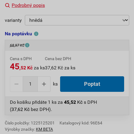
Podrobný popis
varianty
Na poptávku
68,97 Kč
Cena s DPH
Cena bez DPH
45
,52 Kč
za ks
37,62 Kč za ks
ks
Poptat
Do košíku přidáte
1 ks
za
45,52
Kč
s DPH
(
37,62
Kč
bez DPH).
Číslo položky:
1225125201
Katalogový kód: 96E64
Výrobky značky:
KM BETA