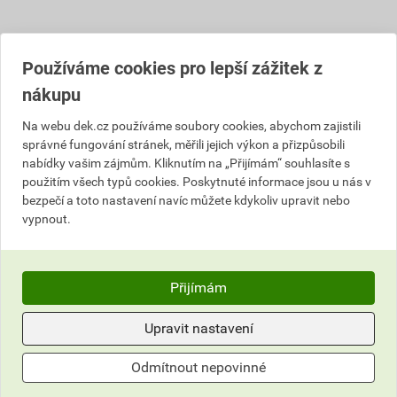
Popis
Používáme cookies pro lepší zážitek z
nákupu
Betonová střešní krytina KMB BETA s
Na webu dek.cz používáme soubory cookies, abychom zajistili
charakteristickým profilem je elegantní a přitom
správné fungování stránek, měřili jejich výkon a přizpůsobili
vysoce účelná. Střešní tašky KMB BETA jsou inovací
nabídky vašim zájmům. Kliknutím na „Přijímám“ souhlasíte s
osvědčeného a nejžádanějšího tvaru střešní krytiny na
použitím všech typů cookies. Poskytnuté informace jsou u nás v
našem trhu. Povrchovou úpravu Prima se zvýšenou
bezpečí a toto nastavení navíc můžete kdykoliv upravit nebo
odolností a vysokým leskem tvoří třívrstvá konstrukce
vypnout.
z mikrobetonu a dvojitého lesklého akrylátového
nástřiku. Hladká povrchová úprava omezuje
usazování nečistot a zvyšuje pevnost a životnost
Přijímám
krytiny.
Upravit nastavení
Informace o ceně
Odmítnout nepovinné
Dokumenty
1
Aktuální prodejní cena po slevě 34% z ceníkové ceny