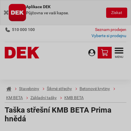
Aplikace DEK
Získat
Půjčovna ve vaší kapse.
510 000 100
Seznam prodejen
Vyberte si prodejnu
MENU
Stavebniny
Šikmé střechy
Betonové krytiny
KM BETA
Základní tašky
KMB BETA
Taška střešní KMB BETA Prima
hnědá