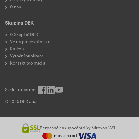
O nás
Skupina DEK
O Skupině DEK
Volná pracovní místa
Kariéra
Výroční publikace
Kontakt pro média
Sledujte nás na:
© 2026 DEK a.s.
Bezpečné nakupování díky šifrování SSL