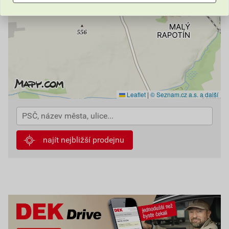
Leaflet
|
© Seznam.cz a.s. a další
najít nejbližší prodejnu