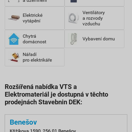
a uzemnění
Ventilátory
Elektrické
a rozvody
vytápění
vzduchu
Chytrá
Vybavení domu
domácnost
Nářadí
pro elektrikáře
Rozšířená nabídka VTS a
Elektromateriál je dostupná v těchto
prodejnách Stavebnin DEK:
Benešov
Křižíkova 1590, 256 01 Benešov