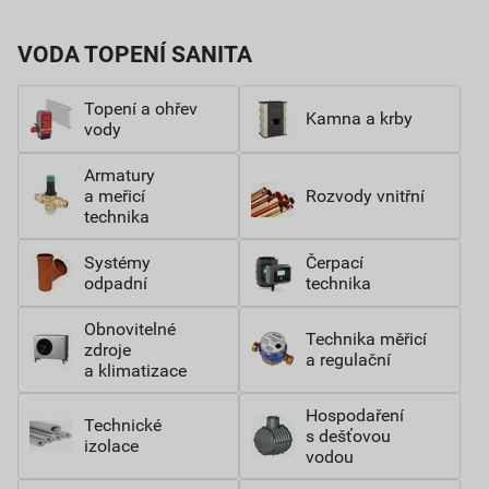
VODA TOPENÍ SANITA
Topení a ohřev
Kamna a krby
vody
Armatury
a meřicí
Rozvody vnitřní
technika
Systémy
Čerpací
odpadní
technika
Obnovitelné
Technika měřicí
zdroje
a regulační
a klimatizace
Hospodaření
Technické
s dešťovou
izolace
vodou