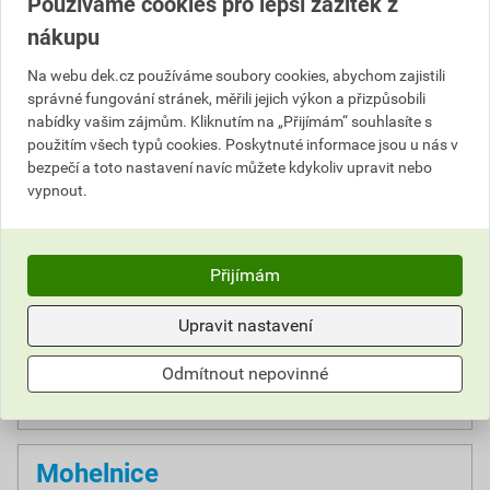
Používáme cookies pro lepší zážitek z
Koldinova 955, 339 01 Klatovy
nákupu
Kolín
Na webu dek.cz používáme soubory cookies, abychom zajistili
správné fungování stránek, měřili jejich výkon a přizpůsobili
Malešovská 865, 280 02 Kolín
nabídky vašim zájmům. Kliknutím na „Přijímám“ souhlasíte s
použitím všech typů cookies. Poskytnuté informace jsou u nás v
bezpečí a toto nastavení navíc můžete kdykoliv upravit nebo
Liberec
vypnout.
Na Lukách 848, 460 06 Liberec
Mělník
Přijímám
Nad Oborou, 276 01 Mělník
Upravit nastavení
Mladá Boleslav
Odmítnout nepovinné
Průmyslová 1267, 293 06 Kosmonosy
Mohelnice