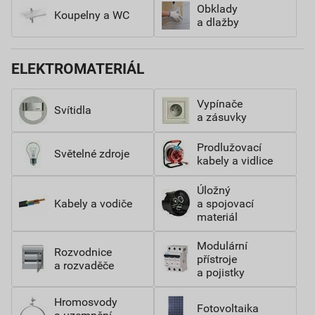
Obklady
Koupelny a WC
a dlažby
ELEKTROMATERIÁL
Vypínače
Svítidla
a zásuvky
Prodlužovací
Světelné zdroje
kabely a vidlice
Úložný
Kabely a vodiče
a spojovací
materiál
Modulární
Rozvodnice
přístroje
a rozvaděče
a pojistky
Hromosvody
Fotovoltaika