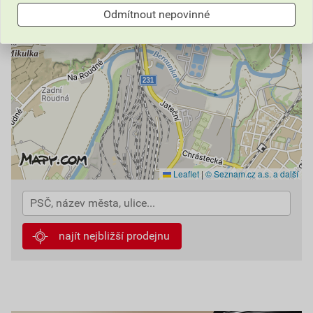
Odmítnout nepovinné
Leaflet
|
© Seznam.cz a.s. a další
najít nejbližší prodejnu