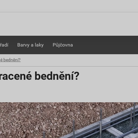
řadí
Barvy a laky
Půjčovna
né bednění?
tracené bednění?