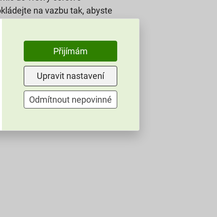
okládejte na vazbu tak, abyste
eď. Výrobce samozřejmě počítá
 bruskou s diamantovým kotoučem
Přijímám
Upravit nastavení
Odmítnout nepovinné