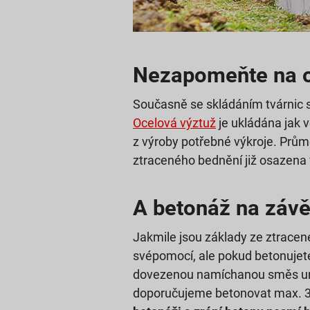
Nezapomeňte na o
Současně se skládáním tvárnic s
Ocelová výztuž
je ukládána jak v
z výroby potřebné výkroje. Průmě
ztraceného bednění již osazena 
A betonáž na závě
Jakmile jsou základy ze ztrace
svépomocí, ale pokud betonujete
dovezenou namíchanou směs urč
doporučujeme betonovat max. 3 