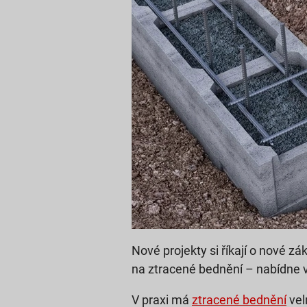
Nové projekty si říkají o nové 
na ztracené bednění – nabídne v
V praxi má
ztracené bednění
vel