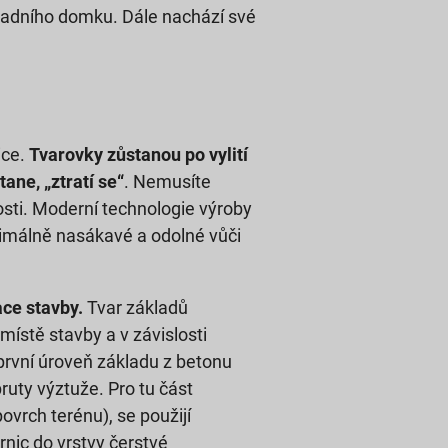
hradního domku. Dále nachází své
ice.
Tvarovky zůstanou po vylití
ane, „ztratí se“
. Nemusíte
osti. Moderní technologie výroby
nimálně nasákavé a odolné vůči
ce stavby.
Tvar základů
ístě stavby a v závislosti
 první úroveň základu z betonu
ruty výztuže. Pro tu část
ovrch terénu), se použijí
nic do vrstvy čerstvé