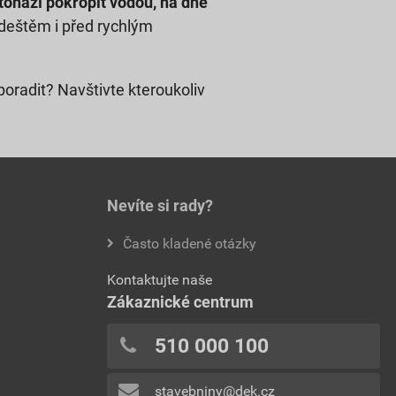
etonáží pokropit vodou, na dně
 deštěm i před rychlým
oradit? Navštivte kteroukoliv
Nevíte si rady?
Často kladené otázky
Kontaktujte naše
Zákaznické centrum
510 000 100
stavebniny@dek.cz