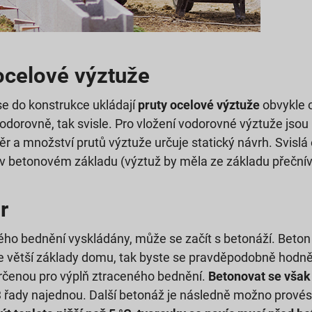
celové výztuže
e do konstrukce ukládají
pruty ocelové výztuže
obvykle 
odorovně, tak svisle. Pro vložení vodorovné výztuže jsou 
r a množství prutů výztuže určuje statický návrh. Svislá 
v betonovém základu (výztuž by měla ze základu přečnív
r
ného bednění vyskládány, může se začít s betonáží. Bet
 větší základy domu, tak byste se pravděpodobně hodně n
enou pro výplň ztraceného bednění.
Betonovat se však
řady najednou. Další betonáž je následně možno provést