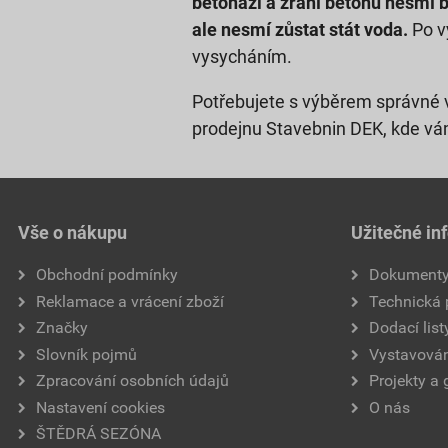
betonáži a zrání betonu nesmí b
ale nesmí zůstat stát voda.
Po v
vysycháním.
Potřebujete s výběrem správné v
prodejnu Stavebnin DEK, kde vá
Vše o nákupu
Užitečné in
Obchodní podmínky
Dokument
Reklamace a vrácení zboží
Technická
Značky
Dodací list
Slovník pojmů
Vystavován
Zpracování osobních údajů
Projekty a 
Nastavení cookies
O nás
ŠTĚDRÁ SEZÓNA