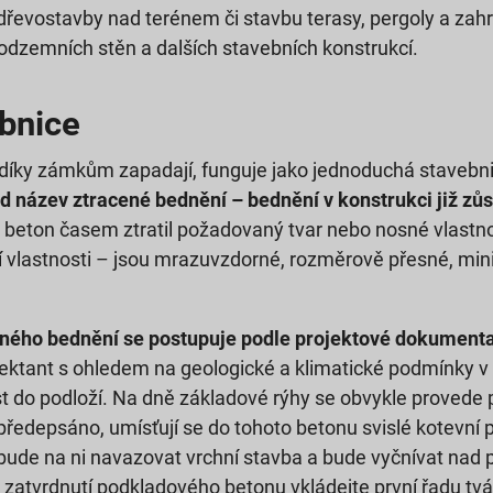
dřevostavby nad terénem či stavbu terasy, pergoly a za
, podzemních stěn a dalších stavebních konstrukcí.
bnice
 díky zámkům zapadají, funguje jako jednoduchá stavebn
 název ztracené bednění – bednění v konstrukci již zůst
ný beton časem ztratil požadovaný tvar nebo nosné vlastn
cí vlastnosti – jsou mrazuvzdorné, rozměrově přesné, mi
eného bednění se postupuje podle projektové dokumenta
ektant s ohledem na geologické a klimatické podmínky v m
ést do podloží. Na dně základové rýhy se obvykle provede
 předepsáno, umísťují se do tohoto betonu svislé kotevní p
bude na ni navazovat vrchní stavba a bude vyčnívat nad p
zatvrdnutí podkladového betonu vkládejte první řadu tvár