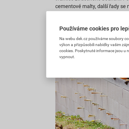
cementové malty, další řady se n
překryli spáru mezi tvárnicemi v
s tím, že na konci řady budete 
Používáme cookies pro lep
nebo stolní pilou na beton.
Na webu dek.cz používáme soubory cooki
výkon a přizpůsobili nabídky vašim záj
cookies. Poskytnuté informace jsou u n
vypnout.