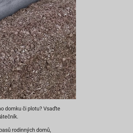
ího domku či plotu? Vsaďte
átečník.
h pasů rodinných domů,