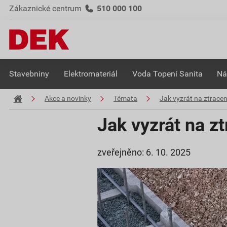
Zákaznické centrum
510 000 100
Stavebniny
Elektromateriál
Voda Topení Sanita
Ná
Akce a novinky
Témata
Jak vyzrát na ztrace
Jak vyzrát na z
zveřejněno: 6. 10. 2025