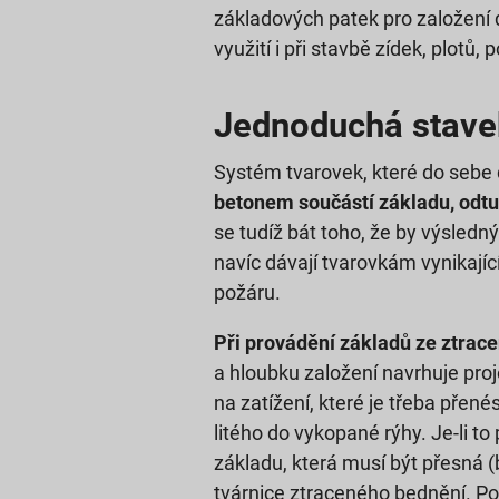
základových patek pro založení 
využití i při stavbě zídek, plotů
Jednoduchá stave
Systém tvarovek, které do sebe
betonem součástí základu, odtud
se tudíž bát toho, že by výsled
navíc dávají tvarovkám vynikají
požáru.
Při provádění základů ze ztrac
a hloubku založení navrhuje proj
na zatížení, které je třeba přen
litého do vykopané rýhy. Je-li to
základu, která musí být přesná (
tvárnice ztraceného bednění. Po 