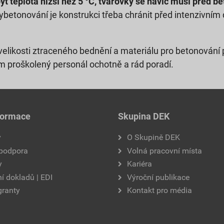
ýt teplota nižší než 5 °C, tvarovky se navíc musí před b
ybetonování je konstrukci třeba chránit před intenzivním
elikosti ztraceného bednění a materiálu pro betonování p
m proškolený personál ochotně a rád poradí.
formace
Skupina DEK
y
O Skupině DEK
 podpora
Volná pracovní místa
y
Kariéra
í dokladů | EDI
Výroční publikace
granty
Kontakt pro média