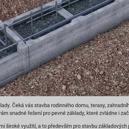
základy. Čeká vás stavba rodinného domu, terasy, zahradn
ám snadné řešení pro pevné základy, které zvládne i zač
mi široké využití, a to především pro stavbu základovýc