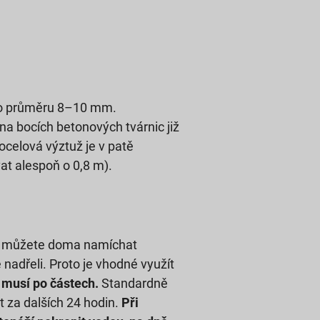
o průměru 8–10 mm.
na bocích betonových tvárnic již
ocelová výztuž je v patě
at alespoň o 0,8 m).
on můžete doma namíchat
adřeli. Proto je vhodné využít
 musí po částech.
Standardně
 za dalších 24 hodin.
Při