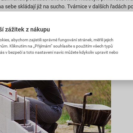
a sebe skládají již na sucho. Tvárnice v dalších řadách p
 předchozí řadě, stejně jako kdybyste stavěli cihlovou z
muset tvárnice půlit, takže je snadno přeřežete úhlovou
ší zážitek z nákupu
es, abychom zajistili správné fungování stránek, měřili jejich
mům. Kliknutím na „Přijímám“ souhlasíte s použitím všech typů
ás v bezpečí a toto nastavení navíc můžete kdykoliv upravit nebo