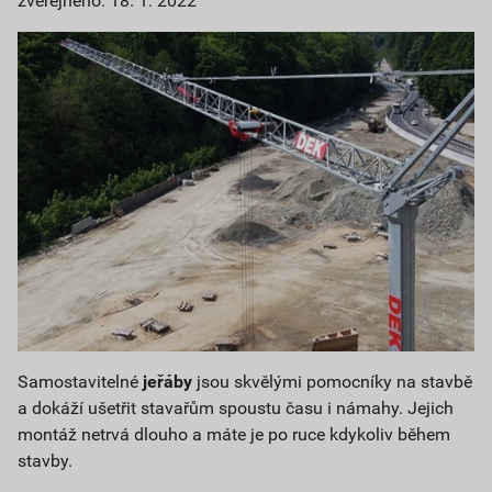
zveřejněno: 18. 1. 2022
Samostavitelné
jeřáby
jsou skvělými pomocníky na stavbě
a dokáží ušetřit stavařům spoustu času i námahy. Jejich
montáž netrvá dlouho a máte je po ruce kdykoliv během
stavby.