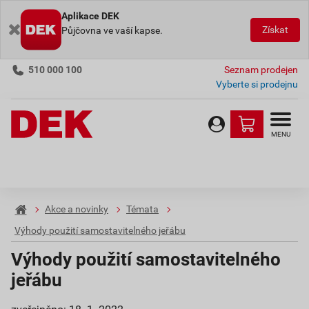
Aplikace DEK
Získat
Půjčovna ve vaší kapse.
510 000 100
Seznam prodejen
Vyberte si prodejnu
MENU
Akce a novinky
Témata
Výhody použití samostavitelného jeřábu
Výhody použití samostavitelného
jeřábu