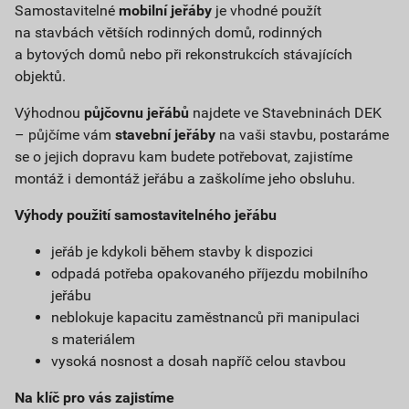
Samostavitelné
mobilní jeřáby
je vhodné použít
na stavbách větších rodinných domů, rodinných
a bytových domů nebo při rekonstrukcích stávajících
objektů.
Výhodnou
půjčovnu jeřábů
najdete ve Stavebninách DEK
– půjčíme vám
stavební jeřáby
na vaši stavbu, postaráme
se o jejich dopravu kam budete potřebovat, zajistíme
montáž i demontáž jeřábu a zaškolíme jeho obsluhu.
Výhody použití samostavitelného jeřábu
jeřáb je kdykoli během stavby k dispozici
odpadá potřeba opakovaného příjezdu mobilního
jeřábu
neblokuje kapacitu zaměstnanců při manipulaci
s materiálem
vysoká nosnost a dosah napříč celou stavbou
Na klíč pro vás zajistíme