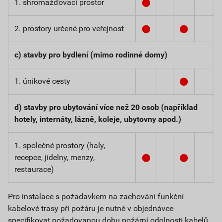
1. shromažďovací prostor
⬤
2. prostory určené pro veřejnost
⬤
⬤
c) stavby pro bydlení (mimo rodinné domy)
1. únikové cesty
⬤
d) stavby pro ubytování více než 20 osob (například
hotely, internáty, lázně, koleje, ubytovny apod.)
1. společné prostory (haly,
recepce, jídelny, menzy,
⬤
⬤
restaurace)
Pro instalace s požadavkem na zachování funkční
kabelové trasy při požáru je nutné v objednávce
specifikovat požadovanou dobu požární odolnosti kabelů