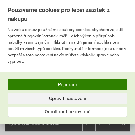
f) stabilní hasicí zařízení
⬤
⬤
⬤
Používáme cookies pro lepší zážitek z
nákupu
g) elektrická požární signalizace
⬤
⬤
⬤
Na webu dek.cz používáme soubory cookies, abychom zajistili
h) zařízení pro odvod kouře a
správné fungování stránek, měřili jejich výkon a přizpůsobili
⬤
⬤
⬤
nabídky vašim zájmům. Kliknutím na „Přijímám“ souhlasíte s
tepla
použitím všech typů cookies. Poskytnuté informace jsou u nás v
bezpečí a toto nastavení navíc můžete kdykoliv upravit nebo
i) posilovači čerpadla požárního
vypnout.
⬤
⬤
⬤
vodovodu
Přijímám
B. Volně vedené vodiče a kabely
zajišťující funkci zařízení, jejichž
Druh vodiče nebo
Upravit nastavení
chod je při požáru nezbytný k
kabelu
ochraně osob, zvířat a majetku v
Odmítnout nepovinné
prostorech požárních úseků
vybraných druhů staveb
I
II
III
IV