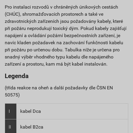
Pro instalaci rozvodů v chráněných únikových cestách
(CHÚC), shromažďovacích prostorech a také ve
zdravotnických zařízeních jsou požadovány kabely, které
při požáru neprodukují toxický dým. Pokud kabely zajišťují
napájení a ovládání požární bezpečnostních zařízení, je
navíc kladen požadavek na zachování funkčnosti kabelu
při požáru po určenou dobu. Tabulka níže je určena pro
snadný výběr vhodného typu kabelu dle napájeného
zařízení a prostoru, kam má být kabel instalován.
Legenda
(třída reakce na oheň a další požadavky dle ČSN EN
50575)
I
kabel Dca
II
kabel B2ca