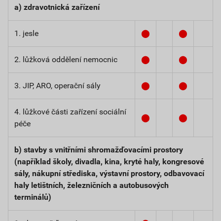
a) zdravotnická zařízení
1. jesle
⬤
⬤
2. lůžková oddělení nemocnic
⬤
⬤
3. JIP, ARO, operační sály
⬤
⬤
4. lůžkové části zařízení sociální
⬤
⬤
péče
b) stavby s vnitřními shromažďovacími prostory
(například školy, divadla, kina, kryté haly, kongresové
sály, nákupní střediska, výstavní prostory, odbavovací
haly letištních, železničních a autobusových
terminálů)