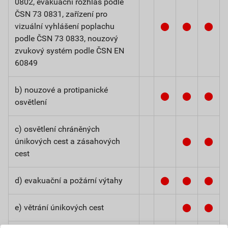
0802, evakuační rozhlas podle
ČSN 73 0831, zařízení pro
vizuální vyhlášení poplachu
⬤
⬤
⬤
podle ČSN 73 0833, nouzový
zvukový systém podle ČSN EN
60849
b) nouzové a protipanické
⬤
⬤
⬤
osvětlení
c) osvětlení chráněných
únikových cest a zásahových
⬤
⬤
cest
d) evakuační a požární výtahy
⬤
⬤
⬤
e) větrání únikových cest
⬤
⬤