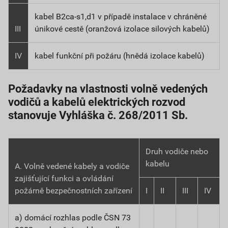
kabel B2ca-s1,d1 v případě instalace v chráněné
III
únikové cestě (oranžová izolace silových kabelů)
IV
kabel funkční při požáru (hnědá izolace kabelů)
Požadavky na vlastnosti volně vedených
vodičů a kabelů elektrických rozvod
stanovuje Vyhláška č. 268/2011 Sb.
Druh vodiče nebo
kabelu
A. Volně vedené kabely a vodiče
zajišťující funkci a ovládání
požárně bezpečnostních zařízení
I
II
III
IV
a) domácí rozhlas podle ČSN 73