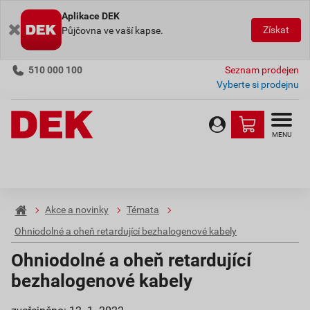
Aplikace DEK
Získat
Půjčovna ve vaší kapse.
510 000 100
Seznam prodejen
Vyberte si prodejnu
MENU
Akce a novinky
Témata
Ohniodolné a oheň retardující bezhalogenové kabely
Ohniodolné a oheň retardující
bezhalogenové kabely