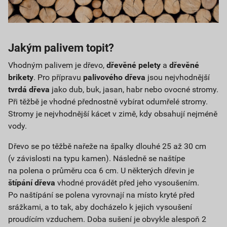
Jakým palivem topit?
Vhodným palivem je dřevo,
dřevěné pelety
a
dřevěné
brikety
. Pro přípravu
palivového dřeva
jsou nejvhodnější
tvrdá dřeva
jako dub, buk, jasan, habr nebo ovocné stromy.
Při těžbě je vhodné přednostně vybírat odumřelé stromy.
Stromy je nejvhodnější kácet v zimě, kdy obsahují nejméně
vody.
Dřevo se po těžbě nařeže na špalky dlouhé 25 až 30 cm
(v závislosti na typu kamen). Následně se naštípe
na polena o průměru cca 6 cm. U některých dřevin je
štípání dřeva
vhodné provádět před jeho vysoušením.
Po naštípání se polena vyrovnají na místo kryté před
srážkami, a to tak, aby docházelo k jejich vysoušení
proudícím vzduchem. Doba sušení je obvykle alespoň 2