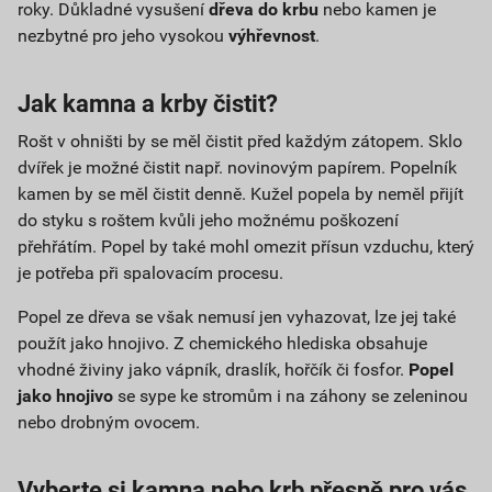
roky. Důkladné vysušení
dřeva do krbu
nebo kamen je
nezbytné pro jeho vysokou
výhřevnost
.
Jak kamna a krby čistit?
Rošt v ohništi by se měl čistit před každým zátopem. Sklo
dvířek je možné čistit např. novinovým papírem. Popelník
kamen by se měl čistit denně. Kužel popela by neměl přijít
do styku s roštem kvůli jeho možnému poškození
přehřátím. Popel by také mohl omezit přísun vzduchu, který
je potřeba při spalovacím procesu.
Popel ze dřeva se však nemusí jen vyhazovat, lze jej také
použít jako hnojivo. Z chemického hlediska obsahuje
vhodné živiny jako vápník, draslík, hořčík či fosfor.
Popel
jako hnojivo
se sype ke stromům i na záhony se zeleninou
nebo drobným ovocem.
Vyberte si kamna nebo krb přesně pro vás