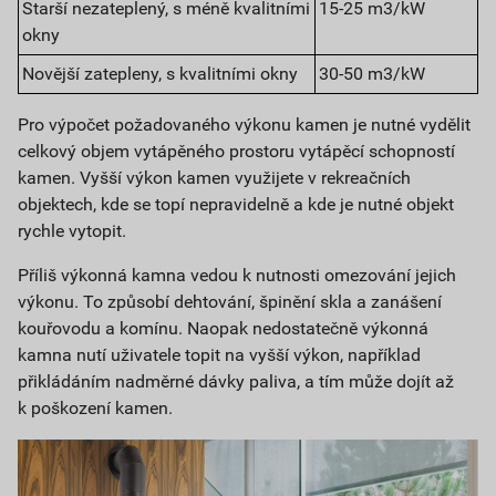
Starší nezateplený, s méně kvalitními
15-25 m3/kW
okny
Novější zatepleny, s kvalitními okny
30-50 m3/kW
Pro výpočet požadovaného výkonu kamen je nutné vydělit
celkový objem vytápěného prostoru vytápěcí schopností
kamen. Vyšší výkon kamen využijete v rekreačních
objektech, kde se topí nepravidelně a kde je nutné objekt
rychle vytopit.
Příliš výkonná kamna vedou k nutnosti omezování jejich
výkonu. To způsobí dehtování, špinění skla a zanášení
kouřovodu a komínu. Naopak nedostatečně výkonná
kamna nutí uživatele topit na vyšší výkon, například
přikládáním nadměrné dávky paliva, a tím může dojít až
k poškození kamen.