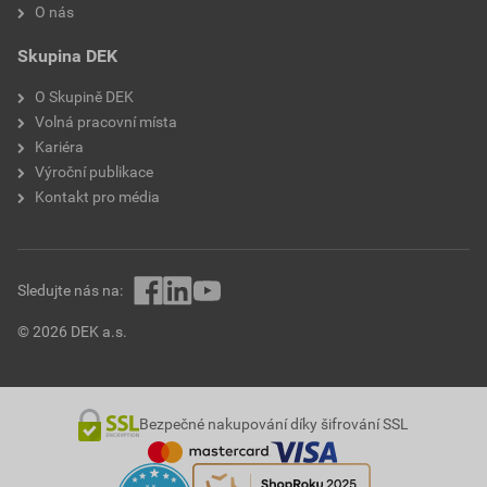
O nás
Skupina DEK
O Skupině DEK
Volná pracovní místa
Kariéra
Výroční publikace
Kontakt pro média
Sledujte nás na:
© 2026 DEK a.s.
Bezpečné nakupování díky šifrování SSL