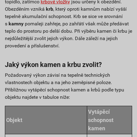
topidlo, zatímco
krbové vložky
jsou určeny k obezdění.
Obezděním vzniká
krb
, který oproti kamnům nabízí vyšší
tepelně akumulační schopnost. Krb se sice ve srovnání
s
kamny
pomaleji zahřeje, po zahřátí však může předávat
teplo do prostoru po delší dobu. Při výběru kamen či krbu je
nejdůležitější zvolit jejich výkon. Dále záleží na jejich
provedení a příslušenství.
Jaký výkon kamen a krbu zvolit?
Požadovaný výkon závisí na tepelně technických
vlastnostech objektu a na jeho zeměpisné poloze.
Přibližnou vytápěcí schopnost kamen a krbů podle typu
objektu najdete v tabulce níže:
Vytápěcí
Objekt
schopnost
kamen