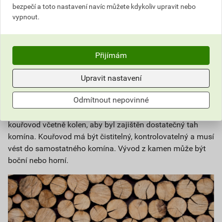
se reguluje páčkou nebo táhlem obvykle v horní části
bezpečí a toto nastavení navíc můžete kdykoliv upravit nebo
dvířek. Při provozu kamen má být sekundární přívod
vypnout.
vzduchu otevřen podle požadované intenzity hoření.
3) Některá kamna jsou vybavena také
terciálním přívodem
Přijímám
vzduchu
, který je umístěn nad ohništěm. Terciální přívod
vzduchu zajišťuje dohoření spalin a snižuje tak emise
Upravit nastavení
tuhých částic.
Odmítnout nepovinné
Minimální průměr kouřovodu je uveden vždy u konkrétních
typů kamen a krbových vložek. Tento průměr musí mít celý
kouřovod včetně kolen, aby byl zajištěn dostatečný tah
komína. Kouřovod má být čistitelný, kontrolovatelný a musí
vést do samostatného komína. Vývod z kamen může být
boční nebo horní.