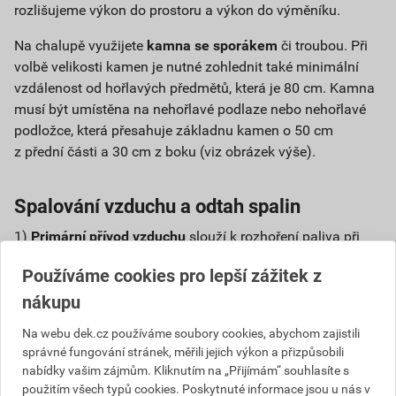
rozlišujeme výkon do prostoru a výkon do výměníku.
Na chalupě využijete
kamna se sporákem
či troubou. Při
volbě velikosti kamen je nutné zohlednit také minimální
vzdálenost od hořlavých předmětů, která je 80 cm. Kamna
musí být umístěna na nehořlavé podlaze nebo nehořlavé
podložce, která přesahuje základnu kamen o 50 cm
z přední části a 30 cm z boku (viz obrázek výše).
Spalování vzduchu a odtah spalin
1)
Primární přívod vzduchu
slouží k rozhoření paliva při
zatápění a přikládání. Reguluje se páčkou nebo táhlem
Používáme cookies pro lepší zážitek z
obvykle ve spodní části dřívek. Během provozu kamen by
nákupu
měl být primární přívod uzavřen.
Na webu dek.cz používáme soubory cookies, abychom zajistili
2)
Sekundární přívod vzduchu
se používá k regulaci
správné fungování stránek, měřili jejich výkon a přizpůsobili
procesu spalování. Je umístěn tak, aby vzduch proudil
nabídky vašim zájmům. Kliknutím na „Přijímám“ souhlasíte s
kolem skla dvířek a tím bránil jeho zanášení. Nejčastěji
použitím všech typů cookies. Poskytnuté informace jsou u nás v