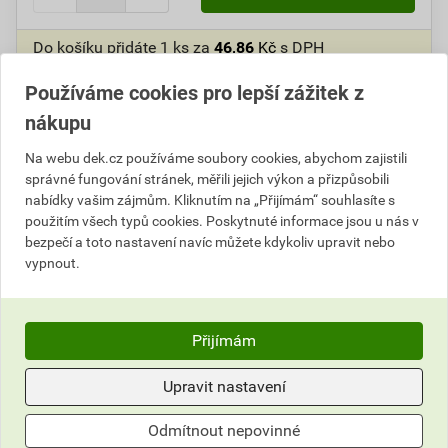
Do košíku přidáte
1 ks
za
46,86
Kč
s DPH
(
38,73
Kč
bez DPH).
Používáme cookies pro lepší zážitek z
Ušetříte
4,26
Kč
s DPH.
nákupu
Číslo položky:
8500150056
Katalogový kód: 348N2
Na webu dek.cz používáme soubory cookies, abychom zajistili
správné fungování stránek, měřili jejich výkon a přizpůsobili
nabídky vašim zájmům. Kliknutím na „Přijímám“ souhlasíte s
použitím všech typů cookies. Poskytnuté informace jsou u nás v
Informace o ceně
bezpečí a toto nastavení navíc můžete kdykoliv upravit nebo
vypnout.
Aktuální prodejní cena po slevě 10% z ceníkové ceny
38,73 Kč
46,86 Kč
bez DPH za ks
s DPH za ks
Přijímám
Nejnižší prodejní cena v době 30 dnů před
Upravit nastavení
poskytnutím slevy
Odmítnout nepovinné
42,25 Kč
51,12 Kč