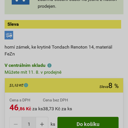
prodejen.
Sleva
horní zámek, ke krytině Tondach Renoton 14, materiál
FeZn
V centrálním skladu
Můžete mít 11. 8. v prodejně
8
%
51,12 Kč
Sleva
Cena s DPH
Cena bez DPH
46
,86 Kč
za ks
38,73 Kč za ks
ks
Do košíku