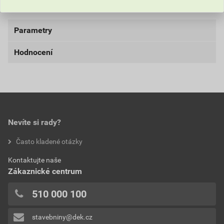
bez DPH za ks
s DPH za ks
Parametry
Hodnocení
materiál
FeZn
0,0
Nevíte si rady?
hodnotilo 0 uživatelů
Často kladené otázky
0x
Kontaktujte naše
0x
Zákaznické centrum
0x
0x
510 000 100
0x
stavebniny@dek.cz
Přidávat hodnocení může pouze přihlášený uživatel.