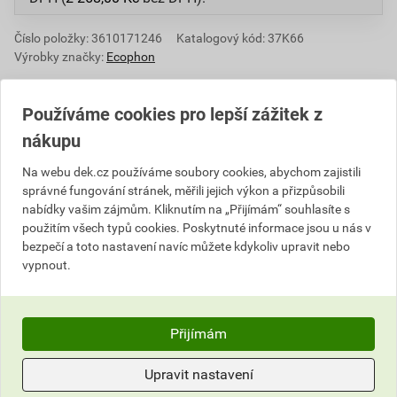
Číslo položky:
3610171246
Katalogový kód: 37K66
Výrobky značky:
Ecophon
Používáme cookies pro lepší zážitek z
Popis
nákupu
Na webu dek.cz používáme soubory cookies, abychom zajistili
Kazetové desky Ecophon Opta A jsou určeny pro
správné fungování stránek, měřili jejich výkon a přizpůsobili
podhledy vyžadující snadnou instalaci a současně
nabídky vašim zájmům. Kliknutím na „Přijímám“ souhlasíte s
splňují všechny základní funkční požadavky. Desky
použitím všech typů cookies. Poskytnuté informace jsou u nás v
jsou umístěny ve viditelném roštu. Systém sestává z
bezpečí a toto nastavení navíc můžete kdykoliv upravit nebo
desek Ecophon Opta A a roštu Ecophon Connect,
vypnout.
hmotnost konstrukce je cca 2,5 kg/m². Desky mají
vnitřní jádro vyrobené ze skelné vlny. Viditelný povrch
je pokryt skelnou tkaninou v bílé barvě. Zadní strana
Přijímám
desky je pokryta sklovlákennou tkaninou. Desky
Ecophon Opta A se dodávají s hranami bez povrchové
Upravit nastavení
úpravy.