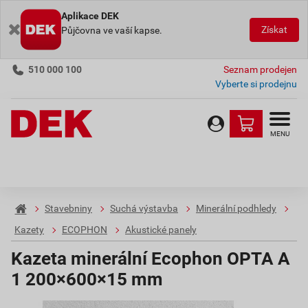
Aplikace DEK
Získat
Půjčovna ve vaší kapse.
510 000 100
Seznam prodejen
Vyberte si prodejnu
MENU
Stavebniny
Suchá výstavba
Minerální podhledy
Kazety
ECOPHON
Akustické panely
Kazeta minerální Ecophon OPTA A
1 200×600×15 mm