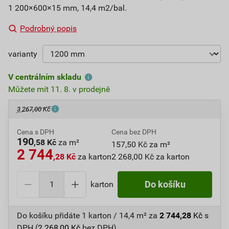
1 200×600×15 mm, 14,4 m2/bal.
Podrobný popis
varianty
V centrálním skladu
Můžete mít 11. 8. v prodejně
3 267,00 Kč
Cena s DPH
Cena bez DPH
190
,58 Kč
za m²
157,50 Kč za m²
2 744
,28 Kč
za karton
2 268,00 Kč za karton
karton
Do košíku
Do košíku přidáte
1 karton / 14,4 m²
za
2 744,28
Kč
s
DPH (
2 268,00
Kč
bez DPH).