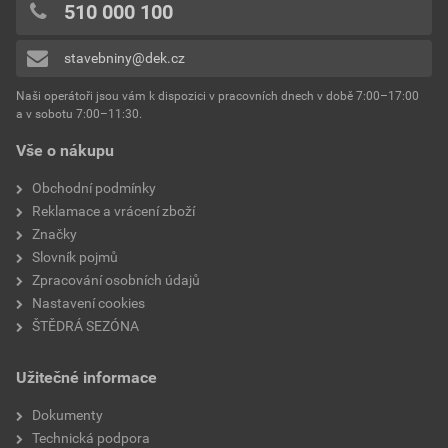
hrana
A (rovná)
0x
510 000 100
Prohlášení o shodě / vlastnostech
0x
barva
bílá
ECOPHON OPTA A (POS)
stavebniny@dek.cz
Přidávat hodnocení může pouze přihlášený uživatel.
absorpce hluku
0,95
Naši operátoři jsou vám k dispozici v pracovních dnech v době 7:00–17:00
Stáhnout
PDF
a v sobotu 7:00–11:30.
Velikost
0,47 MB
světelná odrazivost
80 %
Vše o nákupu
Technické listy výrobků
balení
14,4 m²
Obchodní podmínky
ECOPHON OPTA A
Reklamace a vrácení zboží
výrobce
Ecophon
Stáhnout
PDF
Značky
Velikost
0,26 MB
Slovník pojmů
plošná hmotnost
1,1 kg/m²
Zpracování osobních údajů
Nastavení cookies
značka
Ecophon
ŠTĚDRÁ SEZÓNA
Užitečné informace
Dokumenty
Technická podpora