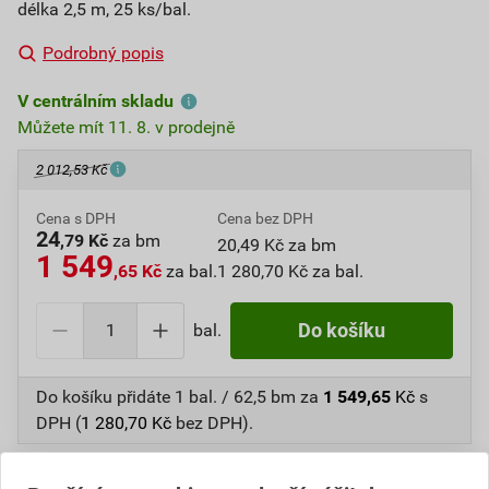
délka 2,5 m, 25 ks/bal.
Podrobný popis
V centrálním skladu
Můžete mít 11. 8. v prodejně
2 012,53 Kč
Cena s DPH
Cena bez DPH
24
,79 Kč
za bm
20,49 Kč za bm
1 549
,65 Kč
za bal.
1 280,70 Kč za bal.
bal.
Do košíku
Do košíku přidáte
1 bal. / 62,5 bm
za
1 549,65
Kč
s
DPH (
1 280,70
Kč
bez DPH).
Číslo položky:
1650400140
Katalogový kód: 8D89N