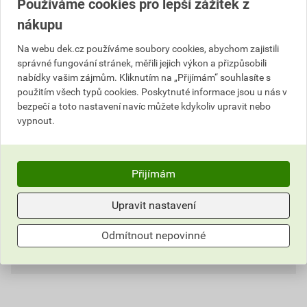
Používáme cookies pro lepší zážitek z
Výrobky značky:
RETEK
nákupu
Na webu dek.cz používáme soubory cookies, abychom zajistili
správné fungování stránek, měřili jejich výkon a přizpůsobili
Popis
nabídky vašim zájmům. Kliknutím na „Přijímám“ souhlasíte s
použitím všech typů cookies. Poskytnuté informace jsou u nás v
Rohové profily Protektor 10077 s ostrou hranou jsou
bezpečí a toto nastavení navíc můžete kdykoliv upravit nebo
vhodné pro vnitřní omítky o tloušťce 10 mm a
vypnout.
rozměrem 34×34 mm. Zároveň slouží k ochraně a
přesnému tvarování rohů. Galvanizovaný ocelový
plech tloušťce 0,5 mm, tloušťka pozinku 275 g / m².
Přijímám
Informace o ceně
Upravit nastavení
Parametry
Aktuální prodejní cena po slevě 23% z ceníkové ceny
Odmítnout nepovinné
1 280,70 Kč
1 549,65 Kč
Hodnocení
tloušťka
0,5 mm
bez DPH za bal.
s DPH za bal.
délka
2,5 m
Nejnižší prodejní cena v době 30 dnů před