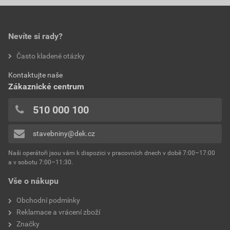
0,0
poskytnutím slevy
rozměry
34×34 mm
1 280,70 Kč
1 549,65 Kč
balení
25 ks
Nevíte si rady?
bez DPH za bal.
s DPH za bal.
hodnotilo 0 uživatelů
Často kladené otázky
materiál
pozinkovaná ocel
Aktuální prodejní porovnávací cena po slevě 23% z
0x
ceníkové ceny
Kontaktujte naše
0x
typ výrobku
profily fasádní a omítkové
Zákaznické centrum
20,49 Kč
24,79 Kč
0x
bez DPH za bm
s DPH za bm
výrobce
RETEK
0x
510 000 100
0x
stavebniny@dek.cz
Přidávat hodnocení může pouze přihlášený uživatel.
Naši operátoři jsou vám k dispozici v pracovních dnech v době 7:00–17:00
a v sobotu 7:00–11:30.
Vše o nákupu
Obchodní podmínky
Reklamace a vrácení zboží
Značky