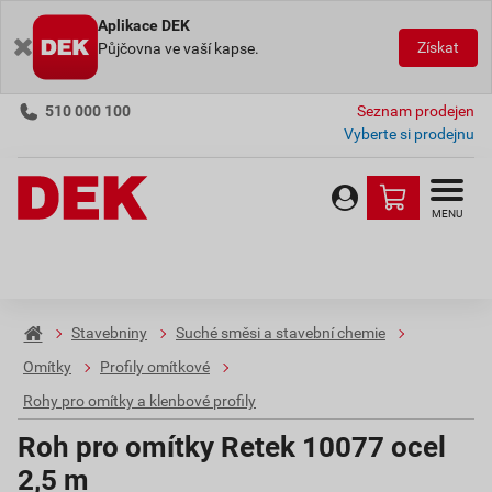
Aplikace DEK
Získat
Půjčovna ve vaší kapse.
510 000 100
Seznam prodejen
Vyberte si prodejnu
MENU
Stavebniny
Suché směsi a stavební chemie
Omítky
Profily omítkové
Rohy pro omítky a klenbové profily
Roh pro omítky Retek 10077 ocel
2,5 m