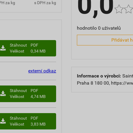
0,0
PH za kg
s DPH za kg
hodnotilo 0 uživatelů
Přidávat 
Stáhnout
PDF
Velikost
0,34 MB
externí odkaz
Informace o výrobci:
Saint
Praha 8 180 00, https://w
Stáhnout
PDF
Velikost
4,74 MB
Stáhnout
PDF
Velikost
3,83 MB