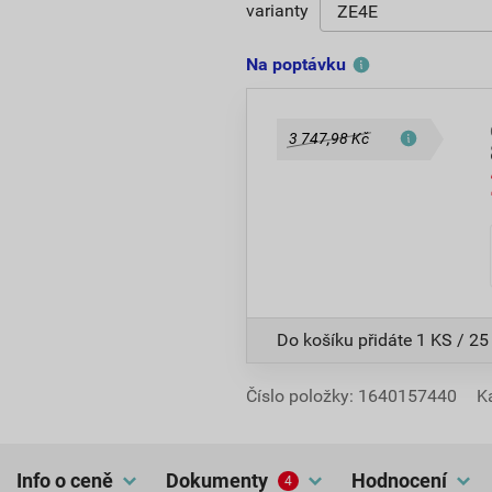
varianty
Na poptávku
3 747,98 Kč
Do košíku přidáte
1 KS / 25
Číslo položky:
1640157440
K
Info o ceně
dokumenty
hodnocení
4