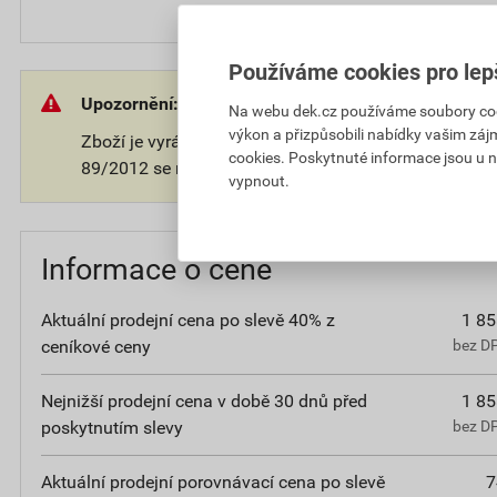
Používáme cookies pro lep
Upozornění:
Na webu dek.cz používáme soubory cooki
výkon a přizpůsobili nabídky vašim záj
Zboží je vyráběno na přání zákazníka. V souladu s 
cookies. Poskytnuté informace jsou u n
89/2012 se na takové zboží nevztahuje 14-ti denní o
vypnout.
Informace o ceně
Aktuální prodejní cena po slevě 40% z
1 85
ceníkové ceny
bez D
Nejnižší prodejní cena v době 30 dnů před
1 85
poskytnutím slevy
bez D
Aktuální prodejní porovnávací cena po slevě
7