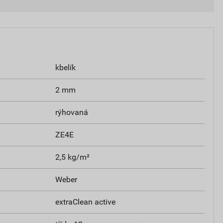
kbelík
2 mm
rýhovaná
ZE4E
2,5 kg/m²
Weber
extraClean active