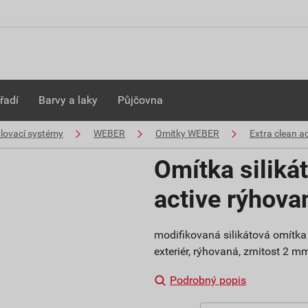
řadí
Barvy a laky
Půjčovna
plovací systémy
WEBER
Omítky WEBER
Extra clean ac
Omítka siliká
active rýhov
modifikovaná silikátová omítka 
exteriér, rýhovaná, zrnitost 2 
Podrobný popis