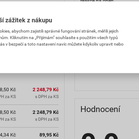
reakce na oheň
teplota zpracování
ší zážitek z nákupu
hmotnost
es, abychom zajistili správné fungování stránek, měřili jejich
mům. Kliknutím na „Přijímám“ souhlasíte s použitím všech typů
občanským zákoníkem č.
typ výrobku
ás v bezpečí a toto nastavení navíc můžete kdykoliv upravit nebo
chranná lhůta.
faktor difuzního odporu
materiálová báze
8,50 Kč
2 248,79 Kč
PH za KS
s DPH za KS
Hodnocení
8,50 Kč
2 248,79 Kč
PH za KS
s DPH za KS
4,34 Kč
89,95 Kč