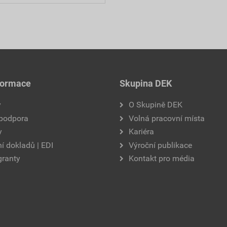
formace
Skupina DEK
y
O Skupině DEK
 podpora
Volná pracovní místa
y
Kariéra
í dokladů | EDI
Výroční publikace
granty
Kontakt pro média