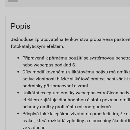
Popis
Jednoduše zpracovatelná tenkovrstvá probarvená pastovi
fotokatalytickým efektem.
Připravená k přímému použití se systémovou penetr
nebo weberpas podklad S.
Díky modifikovanému silikátovému pojivu má omítk
active vlastnosti blízké silikátové omítce, není však t
podmínky při zpracování a zrání.
Unikátní receptura omítky weberpas extraClean activ
efektem zajišťuje dlouhodobou čistotu povrchu omít
ochrany omítky proti růstu mikroorganismů.
Přispívá také k lepšímu životnímu prostředí tím, že 
reakci, která rozkládá zplodiny a sloučeniny škodící
ve vzduchu.