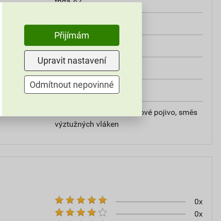
třída A2
od +5°C do +25°C
Přijímám
25 kg
Upravit nastavení
omítky
Odmítnout nepovinné
20
vápencové plnivo, silikátové pojivo, směs
výztužných vláken
0x
0x