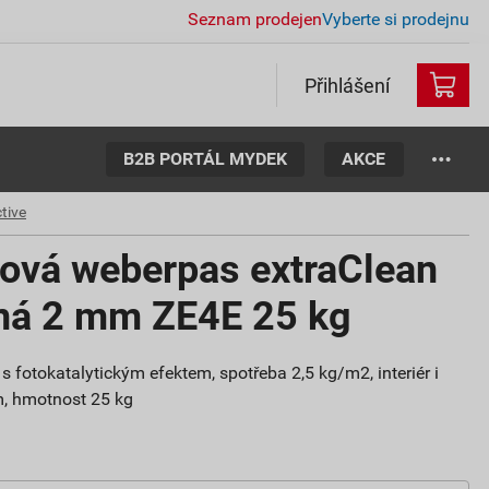
Seznam prodejen
Vyberte si prodejnu
Přihlášení
B2B PORTÁL MYDEK
AKCE
tive
tová weberpas extraClean
aná 2 mm ZE4E 25 kg
s fotokatalytickým efektem, spotřeba 2,5 kg/m2, interiér i
mm, hmotnost 25 kg