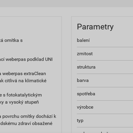
Parametry
tá omítka s
balení
zrnitost
ací weberpas podklad UNI
struktura
a weberpas extraClean
barva
ak citlivá na klimatické
spotřeba
e s fotokatalytickým
ky a vysoký stupeň
výrobce
na povrchu omítky dochází k
typ
 lidskému zdraví obsažené