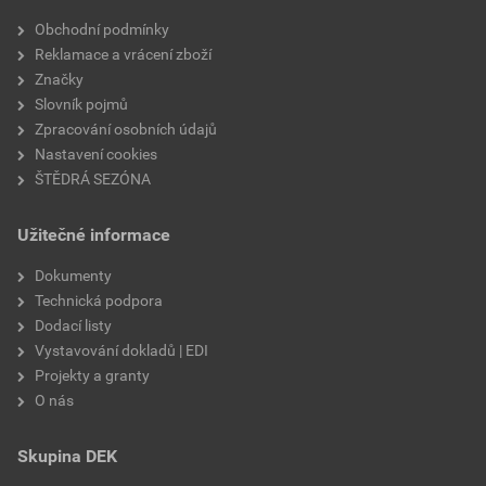
Velikost
3,83 MB
faktor difuzního odporu
20
Obchodní podmínky
Reklamace a vrácení zboží
materiálová báze
vápencové plnivo,
Značky
silikátové pojivo, směs
Slovník pojmů
výztužných vláken
Zpracování osobních údajů
Nastavení cookies
ŠTĚDRÁ SEZÓNA
Užitečné informace
Dokumenty
Technická podpora
Dodací listy
Vystavování dokladů | EDI
Projekty a granty
O nás
Skupina DEK