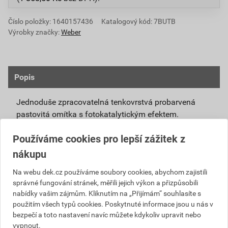
Číslo položky:
1640157436
Katalogový kód: 7BUTB
Výrobky značky:
Weber
Popis
Jednoduše zpracovatelná tenkovrstvá probarvená
pastovitá omítka s fotokatalytickým efektem.
Připravená k přímému použití se systémovou
Používáme cookies pro lepší zážitek z
penetrací weberpas podklad UNI nebo weberpas
nákupu
podklad S.
Díky modifikovanému silikátovému pojivu má
Na webu dek.cz používáme soubory cookies, abychom zajistili
správné fungování stránek, měřili jejich výkon a přizpůsobili
omítka weberpas extraClean active vlastnosti
nabídky vašim zájmům. Kliknutím na „Přijímám“ souhlasíte s
blízké silikátové omítce, není však tak citlivá na
použitím všech typů cookies. Poskytnuté informace jsou u nás v
klimatické podmínky při zpracování a zrání.
bezpečí a toto nastavení navíc můžete kdykoliv upravit nebo
Unikátní receptura omítky weberpas extraClean
vypnout.