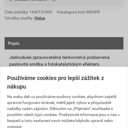
Číslo položky:
1640157403
Katalogový kód: M3HP8
Výrobky značky:
Weber
Popis
Jednoduše zpracovatelná tenkovrstvá probarvená
pastovitá omítka s fotokatalytickým efektem.
Připravená k přímému použití se systémovou
Používáme cookies pro lepší zážitek z
penetrací weberpas podklad UNI nebo weberpas
nákupu
podklad S.
Díky modifikovanému silikátovému pojivu má
Na webu dek.cz používáme soubory cookies, abychom zajistili
správné fungování stránek, měřili jejich výkon a přizpůsobili
omítka weberpas extraClean active vlastnosti
nabídky vašim zájmům. Kliknutím na „Přijímám“ souhlasíte s
blízké silikátové omítce, není však tak citlivá na
použitím všech typů cookies. Poskytnuté informace jsou u nás v
klimatické podmínky při zpracování a zrání.
bezpečí a toto nastavení navíc můžete kdykoliv upravit nebo
Unikátní receptura omítky weberpas extraClean
vypnout.