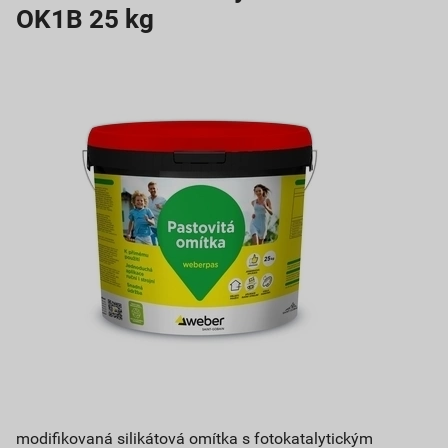
OK1B 25 kg
modifikovaná silikátová omítka s fotokatalytickým