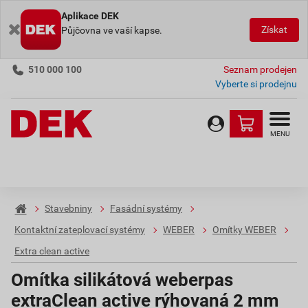
Aplikace DEK
Získat
Půjčovna ve vaší kapse.
510 000 100
Seznam prodejen
Vyberte si prodejnu
MENU
Stavebniny
Fasádní systémy
Kontaktní zateplovací systémy
WEBER
Omítky WEBER
Extra clean active
Omítka silikátová weberpas
extraClean active rýhovaná 2 mm