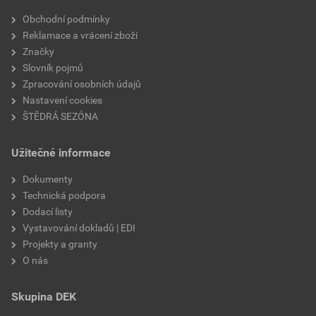
Velikost
3,83 MB
faktor difuzního odporu
20
Obchodní podmínky
Reklamace a vrácení zboží
materiálová báze
vápencové plnivo,
Značky
silikátové pojivo, směs
Slovník pojmů
výztužných vláken
Zpracování osobních údajů
Nastavení cookies
ŠTĚDRÁ SEZÓNA
Užitečné informace
Dokumenty
Technická podpora
Dodací listy
Vystavování dokladů | EDI
Projekty a granty
O nás
Skupina DEK