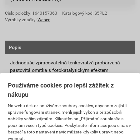
Číslo položky:
1640157363
Katalogový kód: S5PL2
Výrobky značky:
Weber
Popis
Jednoduše zpracovatelná tenkovrstvá probarvená
pastovitá omítka s fotokatalytickým efektem.
Připravená k přímému použití se systémovou
Používáme cookies pro lepší zážitek z
penetrací weberpas podklad UNI nebo weberpas
nákupu
podklad S.
Díky modifikovanému silikátovému pojivu má
Na webu dek.cz používáme soubory cookies, abychom zajistili
správné fungování stránek, měřili jejich výkon a přizpůsobili
omítka weberpas extraClean active vlastnosti
nabídky vašim zájmům. Kliknutím na „Přijímám“ souhlasíte s
blízké silikátové omítce, není však tak citlivá na
použitím všech typů cookies. Poskytnuté informace jsou u nás v
klimatické podmínky při zpracování a zrání.
bezpečí a toto nastavení navíc můžete kdykoliv upravit nebo
Unikátní receptura omítky weberpas extraClean
vypnout.