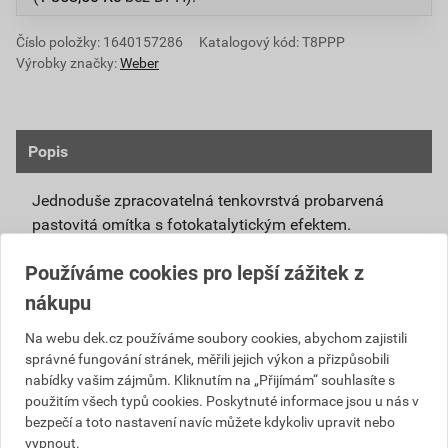
Číslo položky:
1640157286
Katalogový kód: T8PPP
Výrobky značky:
Weber
Popis
Jednoduše zpracovatelná tenkovrstvá probarvená
pastovitá omítka s fotokatalytickým efektem.
Připravená k přímému použití se systémovou
Používáme cookies pro lepší zážitek z
penetrací weberpas podklad UNI nebo weberpas
nákupu
podklad S.
Díky modifikovanému silikátovému pojivu má
Na webu dek.cz používáme soubory cookies, abychom zajistili
správné fungování stránek, měřili jejich výkon a přizpůsobili
omítka weberpas extraClean active vlastnosti
nabídky vašim zájmům. Kliknutím na „Přijímám“ souhlasíte s
blízké silikátové omítce, není však tak citlivá na
použitím všech typů cookies. Poskytnuté informace jsou u nás v
klimatické podmínky při zpracování a zrání.
bezpečí a toto nastavení navíc můžete kdykoliv upravit nebo
Unikátní receptura omítky weberpas extraClean
vypnout.