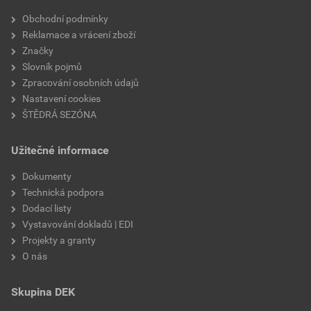
Velikost
3,83 MB
faktor difuzního odporu
20
Obchodní podmínky
Reklamace a vrácení zboží
materiálová báze
vápencové plnivo,
Značky
silikátové pojivo, směs
Slovník pojmů
výztužných vláken
Zpracování osobních údajů
Nastavení cookies
ŠTĚDRÁ SEZÓNA
Užitečné informace
Dokumenty
Technická podpora
Dodací listy
Vystavování dokladů | EDI
Projekty a granty
O nás
Skupina DEK