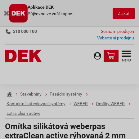
Aplikace DEK
Získat
Půjčovna ve vaší kapse.
510 000 100
Seznam prodejen
Vyberte si prodejnu
MENU
Stavebniny
Fasádní systémy
Kontaktní zateplovací systémy
WEBER
Omítky WEBER
Extra clean active
Omítka silikátová weberpas
extraClean active rýhovaná 2 mm